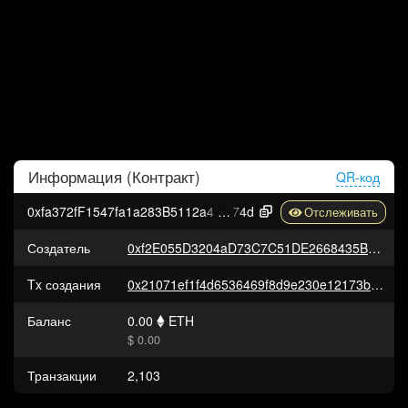
Информация (
Контракт
)
QR-код
0xfa372fF1547fa1a283B5112a4685F1358CE55
74d
Создатель
0xf2E055D3204aD73C7C51DE2668435B76C727a92f
Tx создания
0x21071ef1f4d6536469f8d9e230e12173be0cad3ae9e13c0be2eadc58714b1e5e
Баланс
0.00
ETH
$ 0.00
Транзакции
2,103