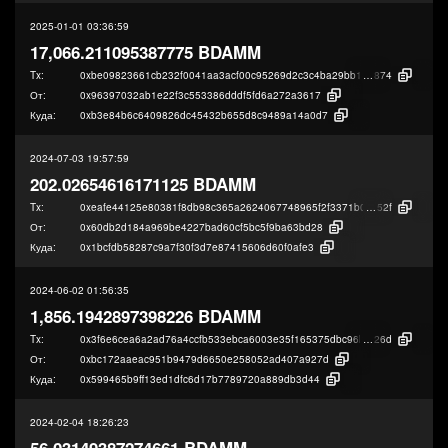
2025-01-01 03:36:59
17,066.211095387775 BDAMM
Tx:
0xbe09823661cb232f0041aa3acf00c95269d2c3c4ba29bb1360c14cab45d8b
874
От:
0x96397032ab1e22f3c553386dddf5fd6a272a3617
Куда:
0xb3e84b6c6409826dc45432b655d8c9489a14a0d7
2024-07-03 19:57:59
202.02654616171125 BDAMM
Tx:
0xeafe44125e80381f8db98c365a2624067748965f2f3371b0eff1886292526
52f
От:
0x60db2d184a969be4227bad60cf5bc5f9ba63bd28
Куда:
0x1bcfdb58287c9a7f30f3d7e87415606d60f0afe3
2024-06-02 01:56:35
1,856.1942897398226 BDAMM
Tx:
0x3f6e6cea6a2ad76a4ccfb533ebca6003e35f165375dbc96b6320f3d879247
26d
От:
0xbc172aaeac951b9479d6650e258052ad407a927d
Куда:
0x599465b9ff13ed1dfc6d17b7789720a889db3d44
2024-02-04 18:26:23
56.03149387274661 BDAMM