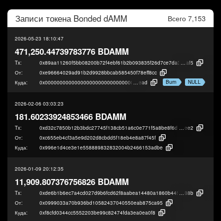
Записи токена
Bonded dAMM
Всего 7,153
2026-05-23 18:10:47
471,250.44739783776 BDAMM
Tx:
0x89aa11260f5bb08200b72f4ebf61b2b093835f26d7ce7da31780022dc0db7
af5
От:
0xe96664029ad91b2d9928bbcab585450f78eff8cc
Burn
NULL
Куда:
0x000000000000000000000000000000000000d
ead
2026-02-06 03:03:23
181.60233924853466 BDAMM
Tx:
0xd32c7850b12b3bdc27745f138cb51a6c0e771f5a8be8f6da133da5e13008d
ee2
От:
0xc655eb4cf3a5e9d202d8cbdd5f18eb4e8a87f45f
Куда:
0x996e1d4ce3e1e558889832832004b2466153adbe
2026-01-09 20:12:35
11,909.807376756826 BDAMM
Tx:
0xde6b1b6ec7a4cd027d9b6fcd62f8aabea14480a1860b44592d1bf8abe771a
88b
От:
0x0999033a70b936bd10582437040550eab875ca95
Куда:
0xf8cfd0344cc5552203be99c82474fda3ea0ea0f8