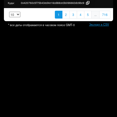
Куда:
0x420760c5f75b43ed4e16cd88ce3b096663dc9bc9
1
2
3
4
5
...
716
Экспорт в CSV
* все даты отображаются в часовом поясе
GMT-0