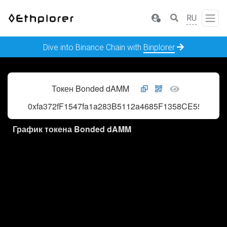
RU
Dive into Binance Chain with
Binplorer
Токен Bonded dAMM
0xfa372fF1547fa1a283B5112a4685F1358CE5574d
График токена Bonded dAMM