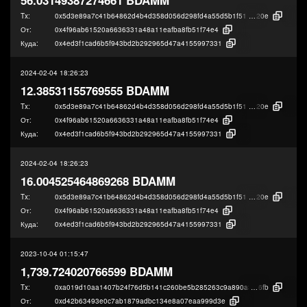
Tx:
0x5d3e89a7c41b64862d4b4d358d056d298fd4a55d5b1f511116e743d13bd8
20e
От:
0x4f96ab61520a6636331a48a11eafba8fb51f74e4
Куда:
0x4ed3f1cad6b5f943bd2b292965d47a4155997331
2024-02-04 18:26:23
12.38531155769555 BDAMM
Tx:
0x5d3e89a7c41b64862d4b4d358d056d298fd4a55d5b1f511116e743d13bd8
20e
От:
0x4f96ab61520a6636331a48a11eafba8fb51f74e4
Куда:
0x4ed3f1cad6b5f943bd2b292965d47a4155997331
2024-02-04 18:26:23
16.004525464869268 BDAMM
Tx:
0x5d3e89a7c41b64862d4b4d358d056d298fd4a55d5b1f511116e743d13bd8
20e
От:
0x4f96ab61520a6636331a48a11eafba8fb51f74e4
Куда:
0x4ed3f1cad6b5f943bd2b292965d47a4155997331
2023-10-04 01:15:47
1,739.724020766599 BDAMM
Tx:
0xa019d10aa1407b24f76d5b141c260be5b285263c9a890a36a8c574a210b1
6fb
От:
0xd42b63493e0c7ab1879adbc134e8a07eaa999d3e