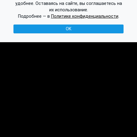
удобнее. Оставаясь на сайте, вы соглашаетесь на
их использование.
Подробнее — в
Политике конфиденциальности
.
OK
© 2016-2026 Ethplorer
Конфиденциальность и условия
См. также:
Публикации
База знаний