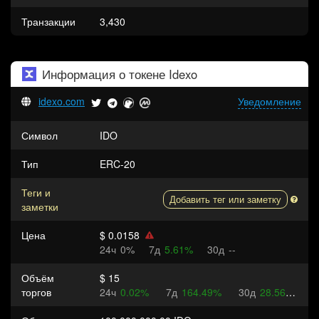
Транзакции
3,430
Информация о токене
Idexo
idexo.com
Уведомление
Символ
IDO
Тип
ERC-20
Теги и
Добавить тег или заметку
заметки
Цена
$ 0.0158
24ч
0%
7д
5.61%
30д
--
Объём
$ 15
торгов
24ч
0.02%
7д
164.49%
30д
28.56%