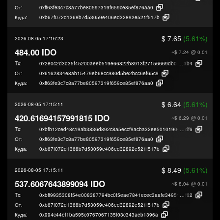
От:
0xff63fe3c7c8a77be80597319f659ce85ef876aa0
Куда:
0xb67f072d1368b7d53059e406ed32892e521f517b
$ 7.65
(5.61%)
2026-08-05 17:16:23
484.00 IDO
~$ 7.24
@ 0.01
Tx:
0x2e0c2d3d35f45200aeeb519e66822b8913f27156669db0ed0c7739985cea3
ab4
От:
0x6162834e8ab15479eb68cc980d5be2bcc6ef65c9
Куда:
0xff63fe3c7c8a77be80597319f659ce85ef876aa0
$ 6.64
(5.61%)
2026-08-05 17:15:11
420.61694157991815 IDO
~$ 6.29
@ 0.01
Tx:
0xbfb12ced48c19ab3836d892c8a5eccf9acba32ee501019049d60bd5a0e29e
df6
От:
0xff63fe3c7c8a77be80597319f659ce85ef876aa0
Куда:
0xb67f072d1368b7d53059e406ed32892e521f517b
$ 8.49
(5.61%)
2026-08-05 17:15:11
537.6067643899094 IDO
~$ 8.04
@ 0.01
Tx:
0xbff9935308f54e008387794bc0f5eae7841ecec3aafe349513fc42a090907
f62
От:
0xb67f072d1368b7d53059e406ed32892e521f517b
Куда:
0x994c44ef1ba595c0767067135f03c343aeb1396a