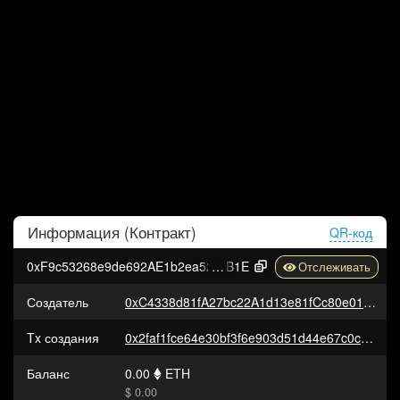
Информация (
Контракт
)
QR-код
0xF9c53268e9de692AE1b2ea5216E24e1c3ad7C
B1E
Создатель
0xC4338d81fA27bc22A1d13e81fCc80e01e8EB7514
Tx создания
0x2faf1fce64e30bf3f6e903d51d44e67c0cd25058807322bb227ab06cf39101cf
Баланс
0.00
ETH
$ 0.00