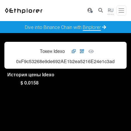
RU
Dive into Binance Chain with
Binplorer
Токен Idexo
0xF9c53268e9de692AE1b2ea5216E24e1c3ad7CB1E
История цены Idexo
$ 0.0158