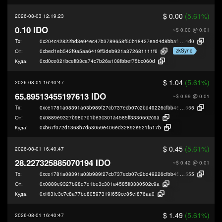
$ 0.00
(5.61%)
2026-08-03 12:19:23
0.10 IDO
~$ 0.00
@ 0.01
Tx:
0x204c42822bd3e94ec47b3789658f50b18427ead4d8bbaf01843d7da43a98
4d0
zkSync
От:
0xbed1eb542f9a5aa6419ff3deb921a372681111f6
Куда:
0xd0ce021bceff33ca74c7b26a108fbbef75bc060d
$ 1.04
(5.61%)
2026-08-01 16:40:47
65.89513455197613 IDO
~$ 0.99
@ 0.01
Tx:
0xce1781a08391a03b989f27cb737ecb07c2bd49226cfbb456b5381876d25f6
555
От:
0x0889e9327b98d7d1be3c301a4585ff3330502c9a
Куда:
0xb67f072d1368b7d53059e406ed32892e521f517b
$ 0.45
(5.61%)
2026-08-01 16:40:47
28.227325885070194 IDO
~$ 0.42
@ 0.01
Tx:
0xce1781a08391a03b989f27cb737ecb07c2bd49226cfbb456b5381876d25f6
555
От:
0x0889e9327b98d7d1be3c301a4585ff3330502c9a
Куда:
0xff63fe3c7c8a77be80597319f659ce85ef876aa0
$ 1.49
(5.61%)
2026-08-01 16:40:47