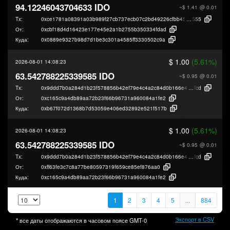
94.12246043704633 IDO
~$ 1.41
@ 0.01
Tx:
0xce1781a08391a03b989f27cb737ecb07c2bd49226cfbb456b5381876d25f6
555
От:
0xcbf18d4d16423e177e45e2a1b2755b350334fdad
Куда:
0x0889e9327b98d7d1be3c301a4585ff3330502c9a
$ 1.00
(5.61%)
2026-08-01 14:08:23
63.542788225339585 IDO
~$ 0.95
@ 0.01
Tx:
0x9ddd7b0a284d1b23f578856b42ef79e4c4a2c84d0b166e405cb7ce65b5d96
fcd
От:
0xc165c9a4db89aa72b23f66b96731a960084a1fe2
Куда:
0xb67f072d1368b7d53059e406ed32892e521f517b
$ 1.00
(5.61%)
2026-08-01 14:08:23
63.542788225339585 IDO
~$ 0.95
@ 0.01
Tx:
0x9ddd7b0a284d1b23f578856b42ef79e4c4a2c84d0b166e405cb7ce65b5d96
fcd
От:
0xff63fe3c7c8a77be80597319f659ce85ef876aa0
Куда:
0xc165c9a4db89aa72b23f66b96731a960084a1fe2
1
2
3
4
5
...
884
Экспорт в CSV
* все даты отображаются в часовом поясе
GMT-0