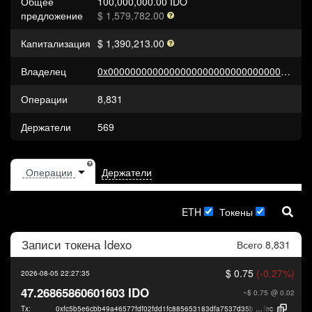
Общее
100,000,000.00 IDO
предложение
$ 1,579,782.00
Капитализация
$ 1,390,213.00
Владелец
0x0000000000000000000000000000000000000000
Операции
8,831
Держатели
569
Держатели
ETH
Токены
Записи токена
Idexo
Всего 8,831
$ 0.75
(-0.27%)
2026-08-05 22:27:35
47.26865860601603 IDO
~$ 0.75
@ 0.02
Tx:
0xfc5b5e6cbb49a46577fdf02fdd1fc885653183dfa7537d35bdd784e547ce9
fec