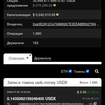
Общее
35,949,671.89970767 USDX
предложение
$ 275,286.05
Капитализация
$ 5,242,010.93
Владелец
0xa3E2A12C476A88267E3EEA8B59279f45711caD90
Операции
1,990
Держатели
162
Держатели
ETH
Токены
Записи токена
usdx.money USDX
Всего 1,990
$ 0.00
(3.05%)
2026-07-20 10:24:23
0.1435092159346405 USDX
~$ 0.00
@ 0.01
Tx:
0xb8b684a1c57317840763f84b902f91dbf3b90a532bcf0a645d00baea7b784
63d