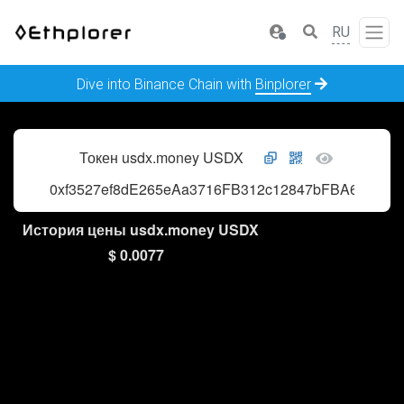
RU
Dive into Binance Chain with
Binplorer
Токен usdx.money USDX
0xf3527ef8dE265eAa3716FB312c12847bFBA66Cef
История цены usdx.money USDX
$ 0.0077