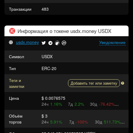
Транзакции
483
Информация о токене
usdx.money USDX
usdx.money
Уведомление
Символ
USDX
Тип
ERC-20
Теги и
Добавить тег или заметку
заметки
Цена
$ 0.0076575
24ч
1.16%
7д
2.2%
30д
-76.42%
Объём
$ 3
торгов
24ч
5.91%
7д
-100%
30д
511.73%