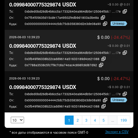
0.09984000775329874 USDX
~$ 0.00
@ 0.01
Tx:
0xbded0bd26db4b6cc5a17332640ea964db5e125064f5dc78bcab520283c2c9
d7e
От:
0x7f54f05635d15cde17a49502fedb9d1803a3be8a
Uniswap
Куда:
0x000000000004444c5dc75cb358380d2e3de08a90
$ 0.00
(-24.47%)
2026-06-03 10:39:23
0.09984000775329874 USDX
~$ 0.00
@ 0.01
Tx:
0xbded0bd26db4b6cc5a17332640ea964db5e125064f5dc78bcab520283c2c9
d7e
От:
0x3fb49f96338b22cadd9614a51633189d4ce21088
Куда:
0x7788a3538c5fc7f9c7c8a74eac4c898fc8d87d92
$ 0.00
(-24.47%)
2026-06-03 10:39:23
0.09984000775329874 USDX
~$ 0.00
@ 0.01
Tx:
0xbded0bd26db4b6cc5a17332640ea964db5e125064f5dc78bcab520283c2c9
d7e
Uniswap
От:
0x000000000004444c5dc75cb358380d2e3de08a90
Куда:
0x3fb49f96338b22cadd9614a51633189d4ce21088
1
2
3
4
5
...
199
Экспорт в CSV
* все даты отображаются в часовом поясе
GMT-0