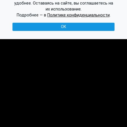
удобнее. Оставаясь на сайте, вы соглашаетесь на
их использование.
Подробнее — в
Политике конфиденциальности
.
OK
© 2016-2026 Ethplorer
Конфиденциальность и условия
См. также:
Публикации
База знаний