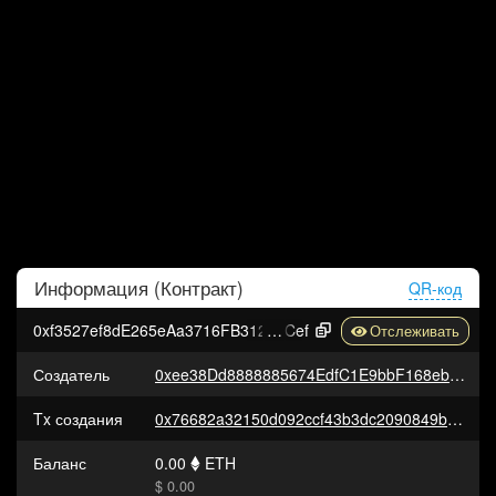
Информация (
Контракт
)
QR-код
0xf3527ef8dE265eAa3716FB312c12847bFBA66
Cef
Создатель
0xee38Dd8888885674EdfC1E9bbF168eb520087659
Tx создания
0x76682a32150d092ccf43b3dc2090849bdb109835a5f12c0dd2b97e24c471e89a
Баланс
0.00
ETH
$ 0.00