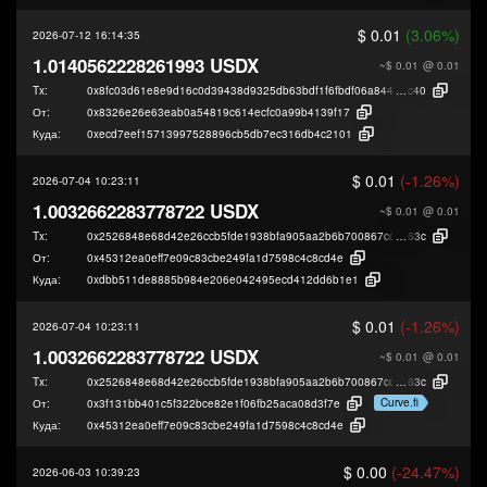
$ 0.01
(3.06%)
2026-07-12 16:14:35
1.0140562228261993 USDX
~$ 0.01
@ 0.01
Tx:
0x8fc03d61e8e9d16c0d39438d9325db63bdf1f6fbdf06a8447d5b93e5a2136
c40
От:
0x8326e26e63eab0a54819c614ecfc0a99b4139f17
Куда:
0xecd7eef15713997528896cb5db7ec316db4c2101
$ 0.01
(-1.26%)
2026-07-04 10:23:11
1.0032662283778722 USDX
~$ 0.01
@ 0.01
Tx:
0x2526848e68d42e26ccb5fde1938bfa905aa2b6b700867cd082fffdecba87f
63c
От:
0x45312ea0eff7e09c83cbe249fa1d7598c4c8cd4e
Куда:
0xdbb511de8885b984e206e042495ecd412dd6b1e1
$ 0.01
(-1.26%)
2026-07-04 10:23:11
1.0032662283778722 USDX
~$ 0.01
@ 0.01
Tx:
0x2526848e68d42e26ccb5fde1938bfa905aa2b6b700867cd082fffdecba87f
63c
Curve.fi
От:
0x3f131bb401c5f322bce82e1f06fb25aca08d3f7e
Куда:
0x45312ea0eff7e09c83cbe249fa1d7598c4c8cd4e
$ 0.00
(-24.47%)
2026-06-03 10:39:23