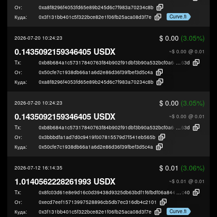
От:
0xa8f8296f4053fd65e89b245d6c7f983a70234c8b
Curve.fi
Куда:
0x3f131bb401c5f322bce82e1f06fb25aca08d3f7e
$ 0.00
(3.05%)
2026-07-20 10:24:23
0.1435092159346405 USDX
~$ 0.00
@ 0.01
Tx:
0xb8b684a1c57317840763f84b902f91dbf3b90a532bcf0a645d00baea7b784
63d
От:
0x50cfe7c1938db66a1a6d2e86d36f39fbef3d5c4a
Куда:
0xa8f8296f4053fd65e89b245d6c7f983a70234c8b
$ 0.00
(3.05%)
2026-07-20 10:24:23
0.1435092159346405 USDX
~$ 0.00
@ 0.01
Tx:
0xb8b684a1c57317840763f84b902f91dbf3b90a532bcf0a645d00baea7b784
63d
От:
0x3bbbdfa1ad7d0c9419f007815579d7f541eb565b
Куда:
0x50cfe7c1938db66a1a6d2e86d36f39fbef3d5c4a
$ 0.01
(3.06%)
2026-07-12 16:14:35
1.0140562228261993 USDX
~$ 0.01
@ 0.01
Tx:
0x8fc03d61e8e9d16c0d39438d9325db63bdf1f6fbdf06a8447d5b93e5a2136
c40
От:
0xecd7eef15713997528896cb5db7ec316db4c2101
Curve.fi
Куда:
0x3f131bb401c5f322bce82e1f06fb25aca08d3f7e