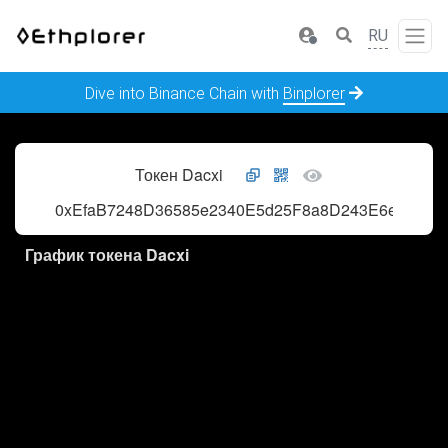
RU
Dive into Binance Chain with
Binplorer
Токен Dacxi
0xEfaB7248D36585e2340E5d25F8a8D243E6e3193F
График токена Dacxi