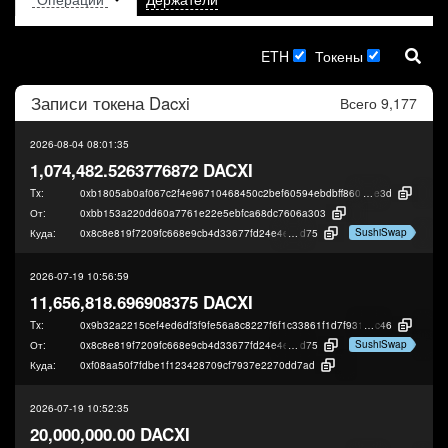
ETH
Токены
Записи токена
Dacxi
Всего 9,177
2026-08-04 08:01:35
1,074,482.5263776872 DACXI
Tx:
0xb1805ab0af067c2f4e96710468450c2bef60594ebdbff860beff1d021b9b2
e3d
От:
0xbb153a220dd60a7761e22e5ebfca68dc7606a303
SushiSwap
Куда:
0x8c8e819f7209fc668e9cb4d33677fd24e4ed8
d75
2026-07-19 10:56:59
11,656,818.696908375 DACXI
Tx:
0x9b32a2215cef4ed6df3f9fe56a8c8227f6f1c33861f1d7f93103c5c9da866
c46
SushiSwap
От:
0x8c8e819f7209fc668e9cb4d33677fd24e4ed8
d75
Куда:
0xf08aa50f7fdbe1f123428709cf7937e2270dd7ad
2026-07-19 10:52:35
20,000,000.00 DACXI