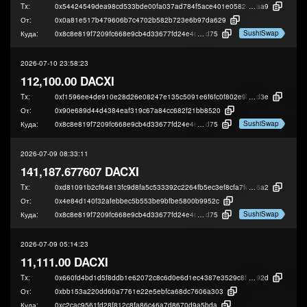
Tx:
0x54424549dea98cd533bde00fa037ad784f5ace401e05828c6701e0f170f89
aa9
От:
0x0a81e517b479606b7c4702b582b723e6b97da629
SushiSwap
Куда:
0x8c8e819f7209fc668e9cb4d33677fd24e4ed8
d75
2026-07-10 23:58:23
112,100.00 DACXI
Tx:
0xf1596ee4de910e28d26e08247e135c5091e6f6fc0f802e9b5acf41699ff5f
d3e
От:
0x90e689d44d4384eaf319c67a84cc682f21bb8520
SushiSwap
Куда:
0x8c8e819f7209fc668e9cb4d33677fd24e4ed8
d75
2026-07-09 08:33:11
141,187.677607 DACXI
Tx:
0xd81091b2cf64813fc9d8fa5c533392c2264fb5ec3ef8cfa7fde3cad0d7a16
6a2
От:
0x4e84d140f32afebbec5b553be9bfbe5800b9952c
SushiSwap
Куда:
0x8c8e819f7209fc668e9cb4d33677fd24e4ed8
d75
2026-07-09 05:14:23
11,111.00 DACXI
Tx:
0x660fd4bd1d5f8ddb1e62072c8c6d0e6d1ec4387e3529c8f217330f3d07464
92d
От:
0xbb153a220dd60a7761e22e5ebfca68dc7606a303
Куда:
0xc2cac9561fd28f812c8fa86c46a7d8670d9a5bda