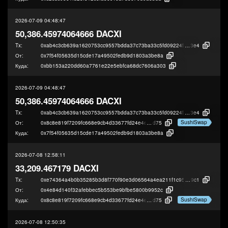
2026-07-09 04:48:47
50,386.45974064666 DACXI
Tx:
0xab4c3cb639a1620753cc9557bdda37c73ba33c5fd09224f18afbe9cf001d0
3e4
От:
0x7f54f05635d15cde17a49502fedb9d1803a3be8a
Куда:
0xbb153a220dd60a7761e22e5ebfca68dc7606a303
2026-07-09 04:48:47
50,386.45974064666 DACXI
Tx:
0xab4c3cb639a1620753cc9557bdda37c73ba33c5fd09224f18afbe9cf001d0
3e4
SushiSwap
От:
0x8c8e819f7209fc668e9cb4d33677fd24e4ed8
d75
Куда:
0x7f54f05635d15cde17a49502fedb9d1803a3be8a
2026-07-08 12:58:11
33,209.467179 DACXI
Tx:
0xe74364a4b0b35285b3d8f770f90e3d06564a4ea211f1c95428ad9302bb5b1
9c1
От:
0x4e84d140f32afebbec5b553be9bfbe5800b9952c
SushiSwap
Куда:
0x8c8e819f7209fc668e9cb4d33677fd24e4ed8
d75
2026-07-08 12:50:35