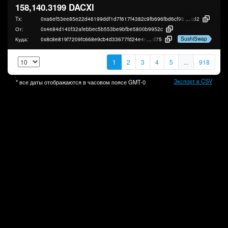
158,140.3199 DACXI
Tx:
0xa6ef53ee85e22d46199ddf1d7f617f4382c9fb696fbd6cf98c675cfd47fac
cd2
От:
0x4e84d140f32afebbec5b553be9bfbe5800b9952c
SushiSwap
Куда:
0x8c8e819f7209fc668e9cb4d33677fd24e4ed8
d75
1
2
3
4
5
...
918
Экспорт в CSV
* все даты отображаются в часовом поясе
GMT-0