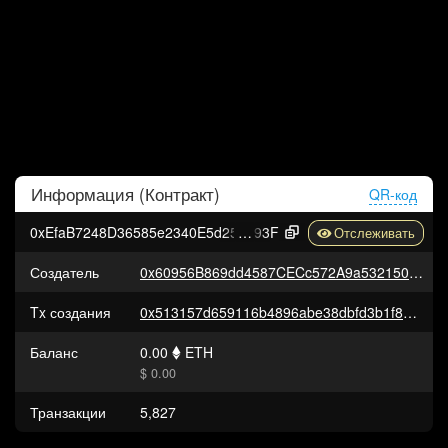
Информация (
Контракт
)
QR-код
0xEfaB7248D36585e2340E5d25F8a8D243E6e31
93F
Создатель
0x60956B869dd4587CECc572A9a532150e24736f99
Tx создания
0x513157d659116b4896abe38dbfd3b1f8b02b10616dede34f4a005ba42c80ad48
Баланс
0.00
ETH
$ 0.00
Транзакции
5,827