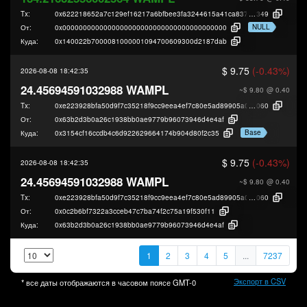
Tx:
0x622218652a7c129ef16217a6bfbee3fa3244615a41ca8379b554e6c687c56
349
NULL
От:
0x0000000000000000000000000000000000000000
Куда:
0x140022b7000081000001094700609300d2187dab
$ 9.75
(-0.43%)
2026-08-08 18:42:35
24.45694591032988 WAMPL
~$ 9.80
@ 0.40
Tx:
0xe223928bfa50d9f7c35218f9cc9eea4ef7c80e5ad89905a0390838d949390
060
От:
0x63b2d3b0a26c1938bb0ae9779b96073946d4e4af
Base
Куда:
0x3154cf16ccdb4c6d922629664174b904d80f2c35
$ 9.75
(-0.43%)
2026-08-08 18:42:35
24.45694591032988 WAMPL
~$ 9.80
@ 0.40
Tx:
0xe223928bfa50d9f7c35218f9cc9eea4ef7c80e5ad89905a0390838d949390
060
От:
0x0c2b6bf7322a3cceb47c7ba74f2c75a19f530f11
Куда:
0x63b2d3b0a26c1938bb0ae9779b96073946d4e4af
1
2
3
4
5
...
7237
Экспорт в CSV
* все даты отображаются в часовом поясе
GMT-0