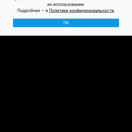
их использование.
Подробнее — в
Политике конфиденциальности
.
OK
© 2016-2026 Ethplorer
Конфиденциальность и условия
См. также:
Публикации
База знаний
Обсуждение