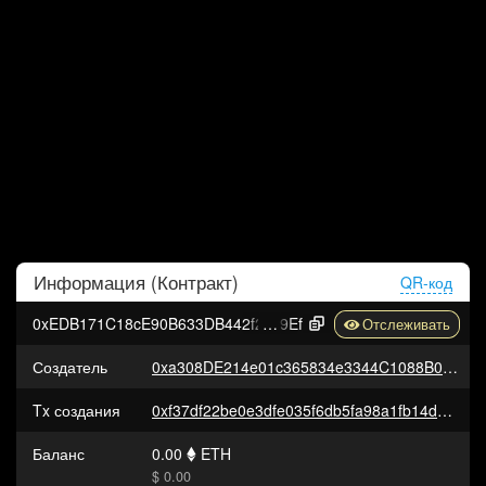
Информация (
Контракт
)
QR-код
0xEDB171C18cE90B633DB442f2A6F72874093b4
9Ef
Создатель
0xa308DE214e01c365834e3344C1088B0D2B97559c
Tx создания
0xf37df22be0e3dfe035f6db5fa98a1fb14d58c1be7908167b9962cbe24d7f6bf7
Баланс
0.00
ETH
$ 0.00