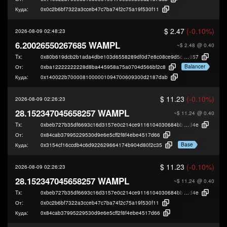
Куда:
0x0c2b6bf7322a3cceb47c7ba74f2c75a19f530f11
$ 2.47
(-0.10%)
2026-08-09 02:48:23
6.20026550267685 WAMPL
~$ 2.48
@ 0.40
Tx:
0x80b619dcb2b1ada4dbe103d6558289df0d7e8c08ce9d5c3312601526ec14
857
Balancer
От:
0xba12222222228d8ba445958a75a0704d566bf2c8
Куда:
0x140022b7000081000001094700609300d2187dab
$ 11.23
(-0.10%)
2026-08-09 02:26:23
28.152347045658257 WAMPL
~$ 11.24
@ 0.40
Tx:
0xbeb727b35df6693c16d3157e0c214ce9116104030684bbdf89dcbdb698c38
d4e
От:
0x84cab37995229530d9e6e5cff2f8f4ebe4517d66
Base
Куда:
0x3154cf16ccdb4c6d922629664174b904d80f2c35
$ 11.23
(-0.10%)
2026-08-09 02:26:23
28.152347045658257 WAMPL
~$ 11.24
@ 0.40
Tx:
0xbeb727b35df6693c16d3157e0c214ce9116104030684bbdf89dcbdb698c38
d4e
От:
0x0c2b6bf7322a3cceb47c7ba74f2c75a19f530f11
Куда:
0x84cab37995229530d9e6e5cff2f8f4ebe4517d66