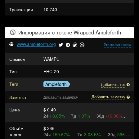
Транзакции
10,740
Информация о токене
Wrapped Ampleforth
www.ampleforth.org
Уведомление
Символ
WAMPL
Тип
ERC-20
Теги
Ampleforth
Добавить тег
Заметка
Добавить заметку
Добавить заметку
Цена
$ 0.40
24ч
0.05%
7д
1.37%
30д
-16.06%
Объём
$ 246
торгов
24ч
150.67%
7д
3.08 K%
30д
566.57%