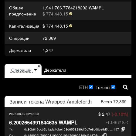
Общее
1,941,766.7784218292 WAMPL
предложение
$ 774,448.15
Капитализация
$ 774,448.15
Операции
72,369
Держатели
4,247
Держатели
ETH
Токены
Записи токена
Wrapped Ampleforth
Всего 72,369
$ 2.47
(-0.10%)
2026-08-09 02:48:23
6.2002654991844635 WAMPL
~$ 2.48
@ 0.40
Tx:
0x80b619dcb2b1ada4dbe103d6558289df0d7e8c08ce9d5c3312601526ec14
857
От:
0x140022b7000081000001094700609300d2187dab