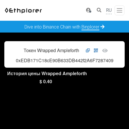
RU
Dive into Binance Chain with
Binplorer
Токен Wrapped Ampleforth
0xEDB171C18cE90B633DB442f2A6F72874093b49Ef
История цены Wrapped Ampleforth
$ 0.40