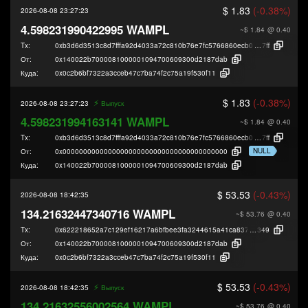
$ 1.83
(-0.38%)
2026-08-08 23:27:23
4.598231990422995 WAMPL
~$ 1.84
@ 0.40
Tx:
0xb3d6d3513c8d7fffa92d4033a72c810b76e7fc5766860ecb07643b9af820e
7ff
От:
0x140022b7000081000001094700609300d2187dab
Куда:
0x0c2b6bf7322a3cceb47c7ba74f2c75a19f530f11
$ 1.83
(-0.38%)
⚡️
2026-08-08 23:27:23
Выпуск
4.598231994163141 WAMPL
~$ 1.84
@ 0.40
Tx:
0xb3d6d3513c8d7fffa92d4033a72c810b76e7fc5766860ecb07643b9af820e
7ff
NULL
От:
0x0000000000000000000000000000000000000000
Куда:
0x140022b7000081000001094700609300d2187dab
$ 53.53
(-0.43%)
2026-08-08 18:42:35
134.21632447340716 WAMPL
~$ 53.76
@ 0.40
Tx:
0x622218652a7c129ef16217a6bfbee3fa3244615a41ca8379b554e6c687c56
349
От:
0x140022b7000081000001094700609300d2187dab
Куда:
0x0c2b6bf7322a3cceb47c7ba74f2c75a19f530f11
$ 53.53
(-0.43%)
⚡️
2026-08-08 18:42:35
Выпуск
134.21632556002564 WAMPL
~$ 53.76
@ 0.40