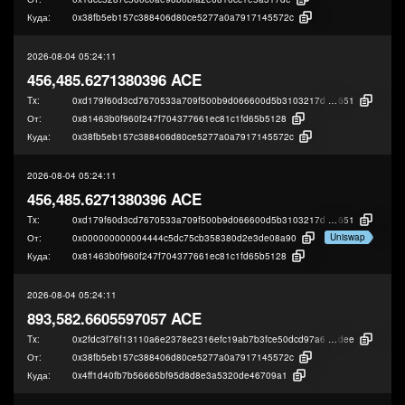
Куда:
0x38fb5eb157c388406d80ce5277a0a7917145572c
2026-08-04 05:24:11
456,485.6271380396 ACE
Tx:
0xd179f60d3cd7670533a709f500b9d066600d5b3103217d18001f9b5e7dbf8
651
От:
0x81463b0f960f247f704377661ec81c1fd65b5128
Куда:
0x38fb5eb157c388406d80ce5277a0a7917145572c
2026-08-04 05:24:11
456,485.6271380396 ACE
Tx:
0xd179f60d3cd7670533a709f500b9d066600d5b3103217d18001f9b5e7dbf8
651
Uniswap
От:
0x000000000004444c5dc75cb358380d2e3de08a90
Куда:
0x81463b0f960f247f704377661ec81c1fd65b5128
2026-08-04 05:24:11
893,582.6605597057 ACE
Tx:
0x2fdc3f76f13110a6e2378e2316efc19ab7b3fce50dcd97a68e7618540c1b3
dee
От:
0x38fb5eb157c388406d80ce5277a0a7917145572c
Куда:
0x4ff1d40fb7b56665bf95d8d8e3a5320de46709a1