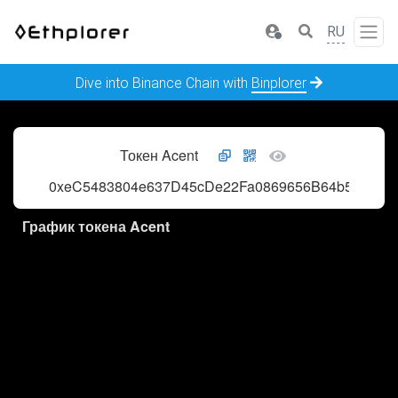
RU
Dive into Binance Chain with
Binplorer
Токен Acent
0xeC5483804e637D45cDe22Fa0869656B64b5AB1ab
График токена Acent