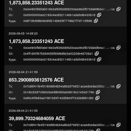
1,873,858.23351243 ACE
Tx:
0xca4900fbbfab016e2af6362d0623caac8e2fb72da6dbeaaf84de55260403d
aaa
От:
0x00000000ae2193c4ac6521146b1adafe9b43361d
Куда:
0x8f10b468b06c6fd214b65f87778827f7d113f996
2026-08-05 14:08:23
1,873,858.23351243 ACE
Tx:
0xca4900fbbfab016e2af6362d0623caac8e2fb72da6dbeaaf84de55260403d
aaa
От:
0x4ff1d40fb7b56665bf95d8d8e3a5320de46709a1
Куда:
0x00000000ae2193c4ac6521146b1adafe9b43361d
2026-08-04 21:41:59
853.2900893612576 ACE
Tx:
0x7cd6f41fe4f3190dd04b54a8b2d756f21acaedcedac353a8ae80191b5c9e9
96e
От:
0x1dcc5287c560c0ae98b0bfa2e6816cc1e5a317de
Куда:
0x95c4f5b83aa70810d4f142d58e5f7242bd891cb0
2026-08-04 21:41:59
39,899.70324684059 ACE
Tx:
0x7cd6f41fe4f3190dd04b54a8b2d756f21acaedcedac353a8ae80191b5c9e9
96e
От:
0x1dcc5287c560c0ae98b0bfa2e6816cc1e5a317de