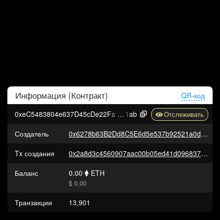
Информация (
Контракт
)
QR-код
0xeC5483804e637D45cDe22Fa0869656B64b5AB
1ab
Создатель
0x6278b63B2Dd8C5E6d5e537b92521a0da5fF6eD09
Tx создания
0x2a8d3c4560907aac00b05ed41d0968370575dc1e63627a8c2ca7403fe1adc81b
Баланс
0.00
ETH
$ 0.00
Транзакции
13,901