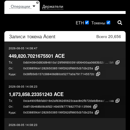
Держатели
ETH
Токены
Записи токена
Acent
Всего 20,656
2026-08-05 14:08:47
449,820.7021675501 ACE
Tx:
0xb040843d83d84810a129f99fd00391d06400aa0683b32c38380cb17a9bd3
5b1
От:
0x338859ce1282650385199f262df9805cb7cbc25a
Куда:
0x38fb5eb157c388406d80ce5277a0a7917145572c
2026-08-05 14:08:23
1,873,858.23351243 ACE
Tx:
0xca4900fbbfab016e2af6362d0623caac8e2fb72da6dbeaaf84de55260403d
aaa
От:
0x8f10b468b06c6fd214b65f87778827f7d113f996
Куда:
0x338859ce1282650385199f262df9805cb7cbc25a
2026-08-05 14:08:23