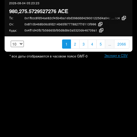
2026-08-04 05:23:23
980,275.5729527276 ACE
Tx:
0x1ffccc8fd54ae82cf45b4ba1ebd398ddd429001225d4a04ca5c6f35b8c2ca
8c4
От:
0x8f10b468b06c6fd214b65f87778827f7d113f996
Куда:
0x4ff1d40fb7b56665bf95d8d8e3a5320de46709a1
1
2
3
4
5
...
2066
Экспорт в CSV
* все даты отображаются в часовом поясе
GMT-0