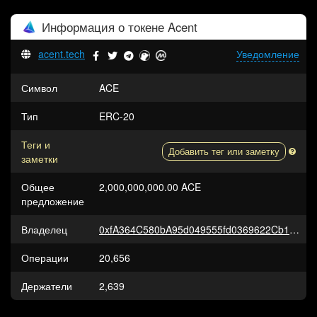
Информация о токене
Acent
acent.tech
Уведомление
Символ
ACE
Тип
ERC-20
Теги и
Добавить тег или заметку
заметки
Общее
2,000,000,000.00 ACE
предложение
Владелец
0xfA364C580bA95d049555fd0369622Cb1d329e11C
Операции
20,656
Держатели
2,639