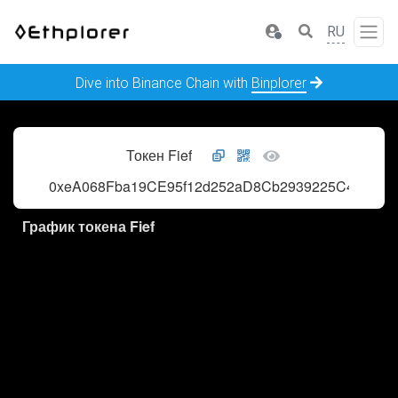
RU
Dive into Binance Chain with
Binplorer
Токен Fief
0xeA068Fba19CE95f12d252aD8Cb2939225C4Ea02
График токена Fief