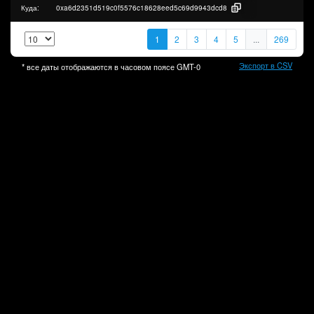
Куда:
0xa6d2351d519c0f5576c18628eed5c69d9943dcd8
1
2
3
4
5
...
269
Экспорт в CSV
* все даты отображаются в часовом поясе
GMT-0