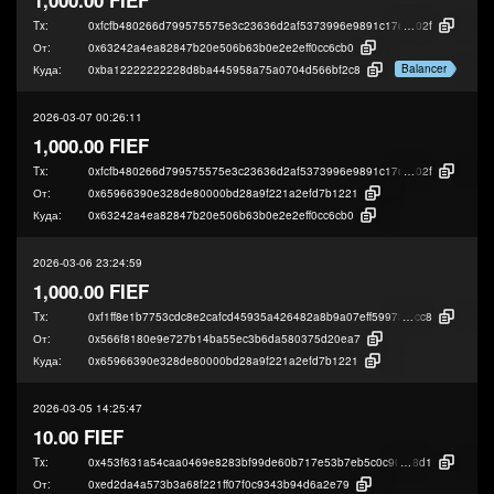
Tx:
0xfcfb480266d799575575e3c23636d2af5373996e9891c17d6bd0240447dc4
02f
От:
0x63242a4ea82847b20e506b63b0e2e2eff0cc6cb0
Balancer
Куда:
0xba12222222228d8ba445958a75a0704d566bf2c8
2026-03-07 00:26:11
1,000.00 FIEF
Tx:
0xfcfb480266d799575575e3c23636d2af5373996e9891c17d6bd0240447dc4
02f
От:
0x65966390e328de80000bd28a9f221a2efd7b1221
Куда:
0x63242a4ea82847b20e506b63b0e2e2eff0cc6cb0
2026-03-06 23:24:59
1,000.00 FIEF
Tx:
0xf1ff8e1b7753cdc8e2cafcd45935a426482a8b9a07eff59973e2faade96ff
cc8
От:
0x566f8180e9e727b14ba55ec3b6da580375d20ea7
Куда:
0x65966390e328de80000bd28a9f221a2efd7b1221
2026-03-05 14:25:47
10.00 FIEF
Tx:
0x453f631a54caa0469e8283bf99de60b717e53b7eb5c0c9087ec0bac4dc06a
8d1
От:
0xed2da4a573b3a68f221ff07f0c9343b94d6a2e79