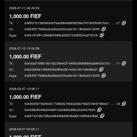
2026-07-11 04:43:23
1,000.00 FIEF
Tx:
0x9f0c7013609e6cb7bacd6ee6806359a75f1900fe0815a3c39d9078c349948
1a7
От:
0xd54f577bd6acba3be2e30ca3e1b119eda4513255
Куда:
0x4e187d91c39686099feaf2b57003bf524a2787c6
2026-07-10 13:00:59
1,000.00 FIEF
Tx:
0x4c0a07d9810b1d3239ee2f146fdcaf59db9a0ab9430c7d3622013683ad5fd
3f1
От:
0x62cb64d10b94928ef8fac2814c5a19e7c8e96d2f
Куда:
0xd54f577bd6acba3be2e30ca3e1b119eda4513255
2026-05-07 19:36:11
1,000.00 FIEF
Tx:
0x4003591fb2902c17369067eb3c2cda74b257d481f66e27a8bb6e33a8bb795
ec8
От:
0x42d92934f6af438ef1a20985c8fbcc2240579cf4
Куда:
0x657437da72fba0d645bb65b36a8914d9fcb4f8bd
2026-03-07 00:26:11
1,000.00 FIEF