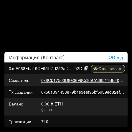
Информация (
Контракт
)
QR-код
0xeA068Fba19CE95f12d252aD8Cb2939225C4Ea
02D
Создатель
0x8Cb17503D8e0699Cc85CA36511BE404A54b2ac66
Tx создания
0x501394438e79b4e3eef95bf5939ed82ef9fc2be662f7a1bc740e3d4ca028d3be
Баланс
0.00
ETH
$ 0.00
Транзакции
710