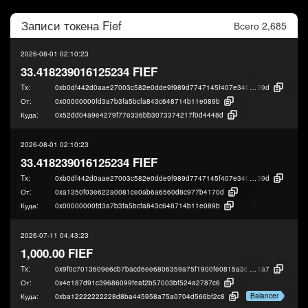
Записи токена
Fief
Всего 2,685
2026-08-01 02:10:23
33.418239016125234 FIEF
Tx:
0xb0df442d0aae27003c582e0dde9f989d7747145f407e34980c429047cacd0
59d
От:
0x00000000fd3a7b3fa5bcfa843c648714b11e089b
Куда:
0x52dd04a9e4279f77e336bb3073374217f0d4448d
2026-08-01 02:10:23
33.418239016125234 FIEF
Tx:
0xb0df442d0aae27003c582e0dde9f989d7747145f407e34980c429047cacd0
59d
От:
0xa1350f03e622a0081ce0ab6a6560d8c977b4170d
Куда:
0x00000000fd3a7b3fa5bcfa843c648714b11e089b
2026-07-11 04:43:23
1,000.00 FIEF
Tx:
0x9f0c7013609e6cb7bacd6ee6806359a75f1900fe0815a3c39d9078c349948
1a7
От:
0x4e187d91c39686099feaf2b57003bf524a2787c6
Balancer
Куда:
0xba12222222228d8ba445958a75a0704d566bf2c8