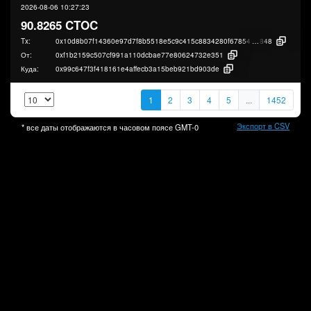
2026-08-06 10:27:23
90.8265 CTOC
Tx:
0x10d8b07f14360e97d7f8b5518e5c9c415c8834280f67854be6a802cdeff97
848
От:
0xf1b2159c507cf991a110dcbae77e80624732e351
Куда:
0x99c647f3f418161e4affecb3a15beb921bd903de
1
2
3
4
5
...
1452
Экспорт в CSV
* все даты отображаются в часовом поясе
GMT-0