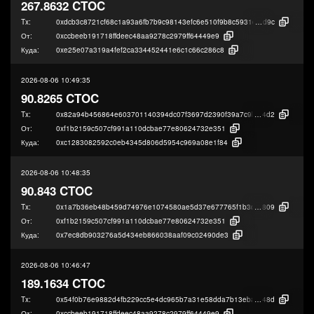
267.8632 CTOC
Tx:
0xdcb3c8721cf68c1a93a6fb7b9c98143efc6e510f9b8c5931d6fa3ce7b5841
d9c
От:
0xccbeeb191718ffdeec48aa9278c2979ff64449e9
Куда:
0xe25e07a319a4fef2ca334452441e6c1c66c286c8
2026-08-06 10:49:35
90.8265 CTOC
Tx:
0x82a94b456864e603701140394dc07f3697d2390f39a7c9bad7750a0224f7b
4d2
От:
0xf1b2159c507cf991a110dcbae77e80624732e351
Куда:
0xc1283082592c0eb4345d806d5954c969a08e1f84
2026-08-06 10:48:35
90.843 CTOC
Tx:
0x1a7b36eb48b459d74976e1074580ae5d37e677765f1b3d30b01473cdc74c
809
От:
0xf1b2159c507cf991a110dcbae77e80624732e351
Куда:
0x7ec8db903276a5d434eb866038aaf09c02490de3
2026-08-06 10:46:47
189.1634 CTOC
Tx:
0x54f0b76e9882d4fb229cc5e4dc965b7a31e58dda7b13ebab5a8115dd7cd59
48d
От:
0xccbeeb191718ffdeec48aa9278c2979ff64449e9