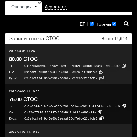
Держатели
ETH
Токены
Записи токена
CTOC
Всего 14,514
2026-08-06 11:26:23
80.00 CTOC
Tx:
0x867d6cf56a7ef87a2501891ee7bd2fb0adb01ef3840f056f6708bd831d36b
0e7
От:
0x4ac212e0001f3f58434f59b205d97e0d4783ee5f
Куда:
0x6e1ca1a419bf2e90d2eeaa920df7ebce23d1cfe2
2026-08-06 11:19:35
76.00 CTOC
Tx:
0x3a85dda8cfe3a8d4530d769e581aca082d9cdf2541ceee9486061fa561689
cc0
От:
0xf76e77ff8515208874605fd643cb886a6f92a38a
Куда:
0x6e1ca1a419bf2e90d2eeaa920df7ebce23d1cfe2
2026-08-06 11:15:35