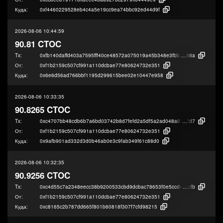
Куда:
0xf4460229528eb4c4a5e19cc9ea74bbc92ed44d9f
2026-08-06 10:44:59
90.81 CTOC
Tx:
0xfb140daffd403a7595fff40ce48572a075019a45b348e3fbb700935413277
88a
От:
0xf1b2159c507cf991a110dcbae77e80624732e351
Куда:
0x6e6d56ad766bbf1195d299615bee02e10447e958
2026-08-06 10:33:35
90.8265 CTOC
Tx:
0xc4707bb48cdb6b7a6bd03742b8d7fefd2a5df5a2ad048a07dd2d01bbd8595
fd7
От:
0xf1b2159c507cf991a110dcbae77e80624732e351
Куда:
0x9afb901ad332d3d0b46ab0e3c9fab349f61c88d0
2026-08-06 10:32:35
90.9256 CTOC
Tx:
0xc4d55c7a2348eecc38b9200533cbd9dcbac78653f0e5ccd4ab53e33cbb911
cfb
От:
0xf1b2159c507cf991a110dcbae77e80624732e351
Куда:
0xc8165c2b787dd665f801b60818f307f7cfd98215