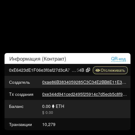
Информация (
Контракт
)
QR-код
0xE6423dE1F06e3f0af27d3cA776E9446ECBdC3
54B
Создатель
0xae86B3834059285C3C34E2BB8E11E31c2F0254e5
Tx создания
0xe344d941ced2495f25914c7d5ecb5c8f90e2481df0e562da82d480c0eef08aa9
Баланс
0.00
ETH
$ 0.00
Транзакции
10,279