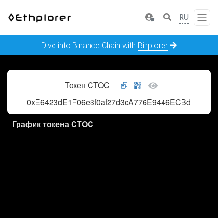
RU
Dive into Binance Chain with
Binplorer
Токен CTOC
0xE6423dE1F06e3f0af27d3cA776E9446ECBdC354B
График токена CTOC