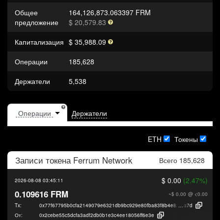
Общее
164,126,873.063397 FRM
предложение
$ 20,579.83
Капитализация
$ 35,988.09
Операции
185,628
Держатели
5,538
Держатели
ETH
Токены
Записи токена
Ferrum Network
Всего 185,628
$ 0.00
(2.47%)
2026-08-08 03:45:11
0.109616 FRM
~$ 0.00
@ <0.00
Tx:
0x77f67795b0cfa2149079e6321db9bc929e80fba83f8b4e82444d2691a1c96
a7d
От:
0x2cebe55c5dcfa3adf2db0b1e3c4ee18056ff6e3e