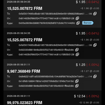
$ 1.95
(-0.64%)
2026-08-05 06:04:35
15,525.007872 FRM
~$ 1.96
@ <0.00
Tx:
0xfaf301f485cdbab18573b385c6d29ebe591d968258baed09e7b5eccfa2e87
c66
От:
0x81463b0f960f247f704377661ec81c1fd65b5128
Bancor
Куда:
0x05a3609ecb880760fe5392b8f37c3c6c70144d0c
$ 1.95
(-0.64%)
2026-08-05 06:04:35
15,525.007872 FRM
~$ 1.96
@ <0.00
Tx:
0xfaf301f485cdbab18573b385c6d29ebe591d968258baed09e7b5eccfa2e87
c66
От:
0x92330d8818e8a3b50f027c819fa46031ffba2c8c
Куда:
0x81463b0f960f247f704377661ec81c1fd65b5128
$ 1.25
(-1.00%)
2026-08-05 06:01:11
9,987.368849 FRM
~$ 1.27
@ <0.00
Tx:
0xde8221cdf1a53308956b00dc154c68f68760a2b3e7ce59e205c00248158d9
a14
От:
0x1dfeb1ddd41f80a1e29370fe6d3c15f4bc7c41bc
Куда:
0x92330d8818e8a3b50f027c819fa46031ffba2c8c
$ 12.54
(-1.00%)
2026-08-05 06:01:11
99,976.023823 FRM
~$ 12.66
@ <0.00