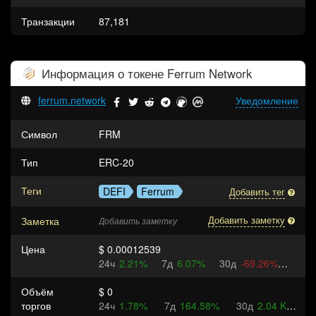
Транзакции
87,181
Информация о токене
Ferrum Network
ferrum.network
Уведомление
Символ
FRM
Тип
ERC-20
Теги
DEFI
Ferrum
Добавить тег
Заметка
Добавить заметку
Добавить заметку
Цена
$ 0.00012539
24ч
2.21%
7д
6.07%
30д
-69.26%
Объём
$ 0
торгов
24ч
1.78%
7д
164.58%
30д
2.04 K%