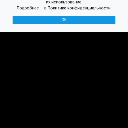
их использование.
Подробнее — в
Политике конфиденциальности
.
OK
© 2016-2026 Ethplorer
Конфиденциальность и условия
См. также:
Публикации
База знаний
Обсуждение