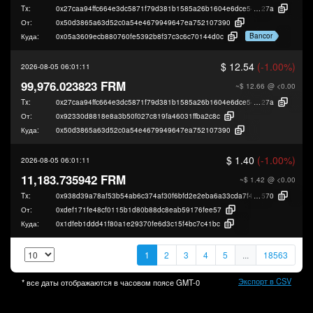
Tx:
0x27caa94ffc664e3dc5871f79d381b1585a26b1604e6dce548eaef8a269a47
27a
От:
0x50d3865a63d52c0a54e4679949647ea752107390
Bancor
Куда:
0x05a3609ecb880760fe5392b8f37c3c6c70144d0c
$ 12.54
(-1.00%)
2026-08-05 06:01:11
99,976.023823 FRM
~$ 12.66
@ <0.00
Tx:
0x27caa94ffc664e3dc5871f79d381b1585a26b1604e6dce548eaef8a269a47
27a
От:
0x92330d8818e8a3b50f027c819fa46031ffba2c8c
Куда:
0x50d3865a63d52c0a54e4679949647ea752107390
$ 1.40
(-1.00%)
2026-08-05 06:01:11
11,183.735942 FRM
~$ 1.42
@ <0.00
Tx:
0x938d39a78af53b54ab6c374af30f6bfd2e2eba6a33cda7f48dc0ff7be8854
570
От:
0xdef171fe48cf0115b1d80b88dc8eab59176fee57
Куда:
0x1dfeb1ddd41f80a1e29370fe6d3c15f4bc7c41bc
1
2
3
4
5
...
18563
Экспорт в CSV
* все даты отображаются в часовом поясе
GMT-0