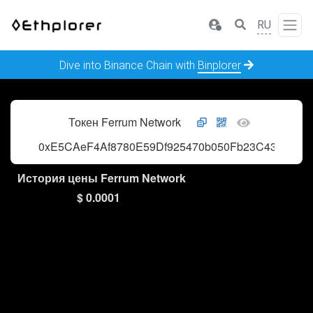
RU
Dive into Binance Chain with
Binplorer
Токен Ferrum Network
0xE5CAeF4Af8780E59Df925470b050Fb23C43CA68
История цены Ferrum Network
$ 0.0001