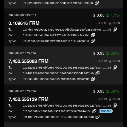
Куда:
0x002588d4948e32aba991e8df8d4de9aaa48e928b
$ 0.00
(2.47%)
2026-08-08 03:45:11
0.109616 FRM
~$ 0.00
@ <0.00
Tx:
0x77f67795b0cfa2149079e6321db9bc929e80fba83f8b4e82444d2691a1c96
a7d
От:
0x1dfeb1ddd41f80a1e29370fe6d3c15f4bc7c41bc
Куда:
0x2cebe55c5dcfa3adf2db0b1e3c4ee18056ff6e3e
$ 0.93
(2.89%)
2026-08-07 07:48:59
7,452.555008 FRM
~$ 0.91
@ <0.00
Tx:
0xd5ac836798f6bfbee1705c0bca103308a0a3500923fa3a7b368004e9f8c67
a59
От:
0x140022b7000081000001094700609300d2187dab
Куда:
0x92330d8818e8a3b50f027c819fa46031ffba2c8c
$ 0.93
(2.89%)
2026-08-07 07:48:59
7,452.555139 FRM
~$ 0.91
@ <0.00
Tx:
0xd5ac836798f6bfbee1705c0bca103308a0a3500923fa3a7b368004e9f8c67
a59
Bancor
От:
0x05a3609ecb880760fe5392b8f37c3c6c70144d0c
Куда:
0x140022b7000081000001094700609300d2187dab