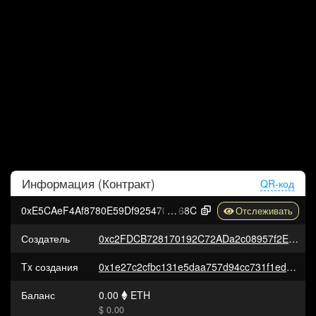
Информация (
Контракт
)
QR-код
0xE5CAeF4Af8780E59Df925470b050Fb23C43CA
68C
Создатель
0xc2FDCB728170192C72ADa2c08957f2E9390076b7
Tx создания
0x1e27c2cfbc131e5daa757d94cc731f1edc6ad62e438a56c21bf037680ed96436
Баланс
0.00
ETH
$ 0.00