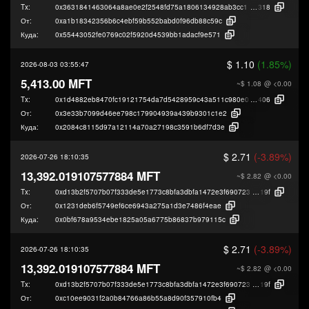
Tx:
0x3631841463064a8ae0e2f2548fd75a1806134928ab3cc11aa34b5c53216a0
318
От:
0xa1b18342356b6c4ebf59b552babd0f96db88c59c
Куда:
0x55443052fe0769c02f5920d4539bb1adacf9e571
$ 1.10
(1.85%)
2026-08-03 03:55:47
5,413.00 MFT
~$ 1.08
@ <0.00
Tx:
0x1d4882eb8470fc19121754da7d5428959c43a511c980e0b2a1a95a4594efa
406
От:
0x3e33b7099d46ee798c179904939a439b9301c1e2
Куда:
0x2084c8115d97a12114a70a27198c3591b6df7d3e
$ 2.71
(-3.89%)
2026-07-26 18:10:35
13,392.019107577884 MFT
~$ 2.82
@ <0.00
Tx:
0xd13b2f5707b07f333de5e1773c8bfa3dbfa1472e3f690723fa530497fe0cc
19f
От:
0x1231deb6f5749ef6ce6943a275a1d3e7486f4eae
Куда:
0x0bf678a9534ebe1825a05a6775b86837b979115c
$ 2.71
(-3.89%)
2026-07-26 18:10:35
13,392.019107577884 MFT
~$ 2.82
@ <0.00
Tx:
0xd13b2f5707b07f333de5e1773c8bfa3dbfa1472e3f690723fa530497fe0cc
19f
От:
0xc10ee9031f2a0b84766a86b55a8d90f357910fb4