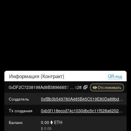
Информация (
Контракт
)
QR-код
0xDF2C7238198Ad8B389666574f2d8bc411A4b7
428
Создатель
0xfBb3b549780A485B45C519E80Da88bdE75E2c2Ee
Tx создания
0xb3f118eccd74c1030dbc5c11f528a6202192fe34d781f567d8c2a369a8a79f2f
Баланс
0.00
ETH
$ 0.00