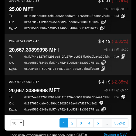
$ 0.01
(-1.74%)
2026-07-24 22:15:23
25.00 MFT
~$ 0.01
@ <0.00
Tx:
0x86481bd00981cfb2ae5a5add62a3176cd943f890a47b5fcba25bcd3ead861
95f
От:
0xaa7d19412faad9456a8d243eeeb87303e0121ed9
Куда:
0xe8056b83ba7daf027414b58048a48911acf1b2a9
$ 4.19
(-2.85%)
2026-07-24 06:12:47
20,667.30899998 MFT
~$ 4.31
@ <0.00
Tx:
0x4b744e8276ff1298ae812fb2794bc6387b00a0ba4a90fbbc087418d9909a2
7ce
От:
0xae0562f6349e1b574a75248bd53848a3039751aa
Куда:
0x2084c8115d97a12114a70a27198c3591b6df7d3e
$ 4.19
(-2.85%)
2026-07-24 06:12:47
20,667.30899998 MFT
~$ 4.31
@ <0.00
Tx:
0x4b744e8276ff1298ae812fb2794bc6387b00a0ba4a90fbbc087418d9909a2
7ce
От:
0x337685fdab40d39bd02028545a4ffa7d287cc3e2
Куда:
0xae0562f6349e1b574a75248bd53848a3039751aa
1
2
3
4
5
...
36242
Экспорт в CSV
* все даты отображаются в часовом поясе
GMT-0