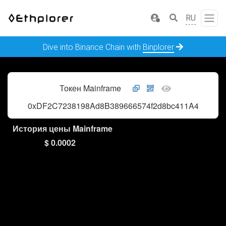
RU
Dive into Binance Chain with
Binplorer
Токен Mainframe
0xDF2C7238198Ad8B389666574f2d8bc411A4b7428
История цены Mainframe
$ 0.0002