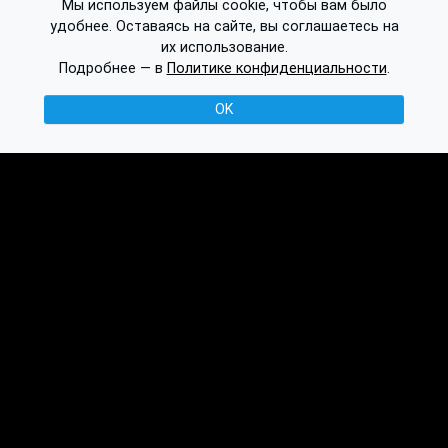
Мы используем файлы cookie, чтобы вам было
удобнее. Оставаясь на сайте, вы соглашаетесь на
их использование.
Подробнее — в
Политике конфиденциальности
.
OK
© 2016-2026 Ethplorer
Конфиденциальность и условия
См. также:
Публикации
База знаний