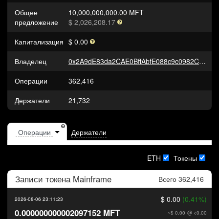
Общее
10,000,000,000.00 MFT
предложение
$ 2,026,208.17
Капитализация
$ 0.00
Владелец
0x2A9dE83da2CAE0BffAbfE088c9c0982C15d1A64d
Операции
362,416
Держатели
21,732
Держатели
ETH
Токены
Записи токена
Mainframe
Всего 362,416
$ 0.00
(0.41%)
2026-08-06 23:11:23
0.000000000002097152 MFT
~$ 0.00
@ <0.00