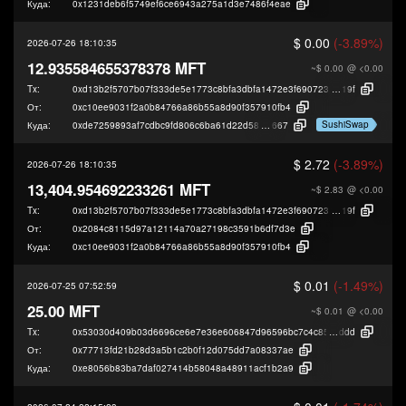
Куда:
0x1231deb6f5749ef6ce6943a275a1d3e7486f4eae
$ 0.00
(-3.89%)
2026-07-26 18:10:35
12.935584655378378 MFT
~$ 0.00
@ <0.00
Tx:
0xd13b2f5707b07f333de5e1773c8bfa3dbfa1472e3f690723fa530497fe0cc
19f
От:
0xc10ee9031f2a0b84766a86b55a8d90f357910fb4
SushiSwap
Куда:
0xde7259893af7cdbc9fd806c6ba61d22d581d5
667
$ 2.72
(-3.89%)
2026-07-26 18:10:35
13,404.954692233261 MFT
~$ 2.83
@ <0.00
Tx:
0xd13b2f5707b07f333de5e1773c8bfa3dbfa1472e3f690723fa530497fe0cc
19f
От:
0x2084c8115d97a12114a70a27198c3591b6df7d3e
Куда:
0xc10ee9031f2a0b84766a86b55a8d90f357910fb4
$ 0.01
(-1.49%)
2026-07-25 07:52:59
25.00 MFT
~$ 0.01
@ <0.00
Tx:
0x53030d409b03d6696ce6e7e36e606847d96596bc7c4c855572ee19fd5426
ddd
От:
0x77713fd21b28d3a5b1c2b0f12d075dd7a08337ae
Куда:
0xe8056b83ba7daf027414b58048a48911acf1b2a9