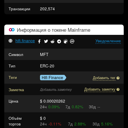
Транзакции
202,574
Информация о токене
Mainframe
hifi.finance
Уведомление
Символ
MFT
Тип
ERC-20
Теги
Hifi Finance
Добавить тег
Заметка
Добавить заметку
Добавить заметку
Цена
$ 0.00020262
24ч
0.09%
7д
0.82%
30д
--
Объём
$ 0
торгов
24ч
-0.11%
7д
2.88%
30д
5.16%