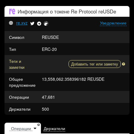
Информация о токене
Re Protocol reUSDe
re.xyz
Уведомление
Символ
REUSDE
Тип
ERC-20
Теги и
Добавить тег или заметку
заметки
Общее
13,558,062.358396182 REUSDE
предложение
Операции
47,681
Держатели
500
Держатели