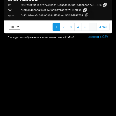
Tx:
0x57c58f8911dd7d77e831a15446bd5150da14dbbbbae77afe0b0b66c53d36
92c
От:
0x8f10b468b06c6fd214b65f87778827f7d113f996
Куда:
0x43b98eea5c689f0036918f590a4b55f22d853734
1
2
3
4
5
...
4769
Экспорт в CSV
* все даты отображаются в часовом поясе
GMT-0