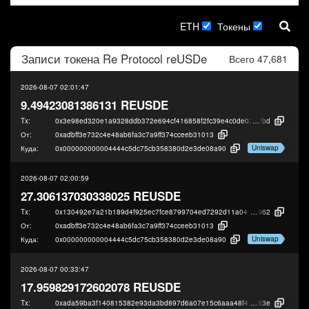
ETH
Токены
Записи токена
Re Protocol reUSDe
Всего 47,681
2026-08-07 02:01:47
9.49423081386131 REUSDE
Tx:
0x3e98ed320e1a9328ddb372e694cf416858f2fc39e4c0de026cd8ad330ed95
fbd
От:
0xadbff3e732c4e48ab6fa3c7a9ff374cceeb31013
Uniswap
Куда:
0x000000000004444c5dc75cb358380d2e3de08a90
2026-08-07 02:00:59
27.306137030338025 REUSDE
Tx:
0x130492e7a21b189d4f925ec7fce8799704ed7292d11a04f1a067dd0a939f2
962
От:
0xadbff3e732c4e48ab6fa3c7a9ff374cceeb31013
Uniswap
Куда:
0x000000000004444c5dc75cb358380d2e3de08a90
2026-08-07 00:33:47
17.959829172602078 REUSDE
Tx:
0xada59ba3f140815382e93da3bd897d6a07e15c6aaa48f4d084732047026a
63e