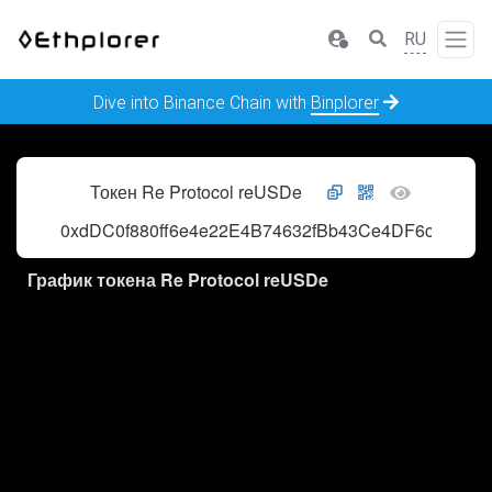
RU
Dive into Binance Chain with
Binplorer
Токен Re Protocol reUSDe
0xdDC0f880ff6e4e22E4B74632fBb43Ce4DF6cCC5a
График токена Re Protocol reUSDe