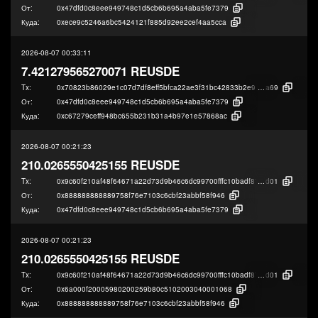
От:
0x47dfd0c8eee949748c1d5cb6b695a4aba5fe7379
Куда:
0xece9c5246a6bc5424121f885d92ee2cef4aa5cca
2026-08-07 00:33:11
7.421279565270071 REUSDE
Tx:
0x70823b86029e1c07d7df8eff5bfca22ae3f31bc42833b2e980b0efcb5b7cc
a69
От:
0x47dfd0c8eee949748c1d5cb6b695a4aba5fe7379
Куда:
0xc67279ceff948bc655b231b31a4b97e1e57868ac
2026-08-07 00:21:23
210.0265550425155 REUSDE
Tx:
0x9c60f210af48f64671a22d73d9b46c6dc99700fffc10badf8751e7067c08c
d01
От:
0x888888888889758f76e7103c6cbf23abbf58f946
Куда:
0x47dfd0c8eee949748c1d5cb6b695a4aba5fe7379
2026-08-07 00:21:23
210.0265550425155 REUSDE
Tx:
0x9c60f210af48f64671a22d73d9b46c6dc99700fffc10badf8751e7067c08c
d01
От:
0x6a000f20005980200259b80c5102003040001068
Куда:
0x888888888889758f76e7103c6cbf23abbf58f946