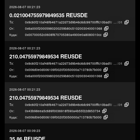
2026-08-07 00:21:23
0.021004755979849535 REUSDE
Tx:
0x9c60f210af48f64671a22d73d9b46c6dc99700fffc10badf8751e7067c08c
d01
От:
0x6a000f20005980200259b80c5102003040001068
Куда:
0x00700052c0608f670705380a4900e0a8080010cc
2026-08-07 00:21:23
210.04755979849534 REUSDE
Tx:
0x9c60f210af48f64671a22d73d9b46c6dc99700fffc10badf8751e7067c08c
d01
От:
0x006d0e0d006109f0020f3050000a713780b7b000
Куда:
0x6a000f20005980200259b80c5102003040001068
2026-08-07 00:21:23
210.04755979849534 REUSDE
Tx:
0x9c60f210af48f64671a22d73d9b46c6dc99700fffc10badf8751e7067c08c
d01
От:
0x43b98eea5c689f0036918f590a4b55f22d853734
Куда:
0x006d0e0d006109f0020f3050000a713780b7b000
2026-08-07 00:09:23
35.86 REUSDE