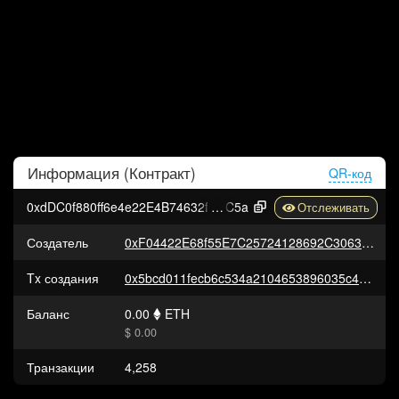
Информация (
Контракт
)
QR-код
0xdDC0f880ff6e4e22E4B74632fBb43Ce4DF6cC
C5a
Создатель
0xF04422E68f55E7C25724128692C3063A775472f2
Tx создания
0x5bcd011fecb6c534a2104653896035c4470702a93643c4895ffbc4d6bef6d663
Баланс
0.00
ETH
$ 0.00
Транзакции
4,258