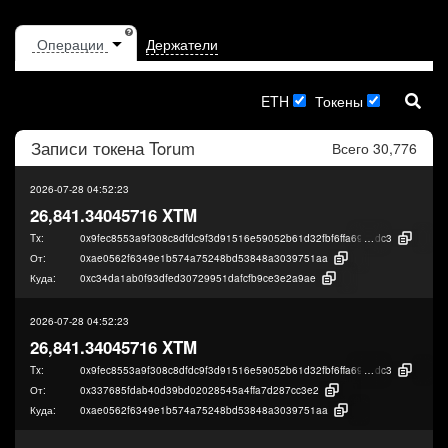
Держатели
ETH
Токены
Записи токена
Torum
Всего 30,776
2026-07-28 04:52:23
26,841.34045716 XTM
Tx:
0x9fec8553a9f308c8dfdc9f3d91516e59052b61d32fbf6ffa69db43fae3e8c
dc3
От:
0xae0562f6349e1b574a75248bd53848a3039751aa
Куда:
0xc34da1ab0f93dfed30729951dafcfb9ce3e2a9ae
2026-07-28 04:52:23
26,841.34045716 XTM
Tx:
0x9fec8553a9f308c8dfdc9f3d91516e59052b61d32fbf6ffa69db43fae3e8c
dc3
От:
0x337685fdab40d39bd02028545a4ffa7d287cc3e2
Куда:
0xae0562f6349e1b574a75248bd53848a3039751aa