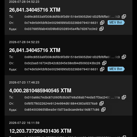
2026-07-28 04:52:23
26,841.34045716 XTM
Tx:
0x9fec8553a9f308c8dfdc9f3d91516e59052b61d32fbf6ffa69db43fae3e8c
dc3
MEV Bot
От:
0x74de5d4fcbf63e00296fd95d33236b9794016631
Куда:
0x337685fdab40d39bd02028545a4ffa7d287cc3e2
2026-07-28 04:52:23
26,841.34045716 XTM
Tx:
0x9fec8553a9f308c8dfdc9f3d91516e59052b61d32fbf6ffa69db43fae3e8c
dc3
От:
0x3c2aa5167342b42c82d45e38ed94d5093243bc26
MEV Bot
Куда:
0x74de5d4fcbf63e00296fd95d33236b9794016631
2026-07-23 17:48:23
4,000.2810485940545 XTM
Tx:
0x310a66c7ecbc87c093fb3b3d7e8a58ab74eda57f3ac2403e4a0ab9547f5e9
51a
От:
0xf6f57f6022624e9124e994d618844383afd376a9
Куда:
0x854003965fdbea5e15d73acbcaede9a19d877c86
2026-07-22 16:11:59
12,203.737269431436 XTM