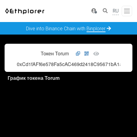
RU
Dive into Binance Chain with
Binplorer
Токен Torum
0xCd1fAFf6e578Fa5cAC469d2418C95671bA1a62Fe
График токена Torum