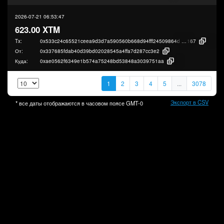
2026-07-21 06:53:47
623.00 XTM
Tx:
0x533c24c65521ceea9d3d7a590560b668d94fff24509864d88bf70dec8cc6f
167
От:
0x337685fdab40d39bd02028545a4ffa7d287cc3e2
Куда:
0xae0562f6349e1b574a75248bd53848a3039751aa
1
2
3
4
5
...
3078
Экспорт в CSV
* все даты отображаются в часовом поясе
GMT-0