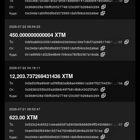
Tx:
0x3036873c3a978f321bf561a9884b14138a99f4185099535c330a05e6a6925
b6f
От:
0x36de028a1bbffc2e527748123c26f1b268a0c2d4
Куда:
0xc34da1ab0f93dfed30729951dafcfb9ce3e2a9ae
2026-07-22 06:54:23
450.000000000004 XTM
Tx:
0xbfea8902c3391e69d4423e0eea1d4e7c9cf7a2e95174878a56cdfb1611f3e
bd1
От:
0xc34da1ab0f93dfed30729951dafcfb9ce3e2a9ae
Куда:
0x1ad9feb1af22bed6e61fc9cea780fb0367a16cda
2026-07-22 04:16:11
12,203.737269431436 XTM
Tx:
0xfad30f6a95e81a5f9fb82adb8ae4988c1acb97f5270425b998f5a59707edc
29a
От:
0x28360255bc05aafd9dc49f7b81db8c4302f2fa51
Куда:
0x36de028a1bbffc2e527748123c26f1b268a0c2d4
2026-07-21 06:53:47
623.00 XTM
Tx:
0x533c24c65521ceea9d3d7a590560b668d94fff24509864d88bf70dec8cc6f
167
От:
0xae0562f6349e1b574a75248bd53848a3039751aa
Куда:
0xc34da1ab0f93dfed30729951dafcfb9ce3e2a9ae