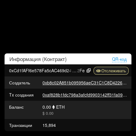
Информация (
Контракт
)
QR-код
0xCd1fAFf6e578Fa5cAC469d2418C95671bA1a6
2Fe
Создатель
0xb8c02A851b095956aeC31C1C8D42268b3D3A30C6
Tx создания
0xaf828b1fdc798a3afcfd9903142ff31fa09e088e527fc91c3e7735a16434a290
Баланс
0.00
ETH
$ 0.00
Транзакции
15,894