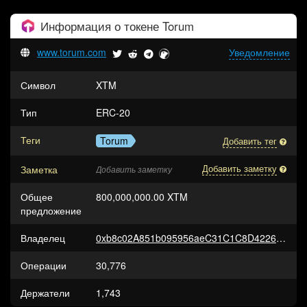
Информация о токене
Torum
www.torum.com
Уведомление
Символ
XTM
Тип
ERC-20
Теги
Torum
Добавить тег
Заметка
Добавить заметку
Добавить заметку
Общее
800,000,000.00 XTM
предложение
Владелец
0xb8c02A851b095956aeC31C1C8D42268b3D3A30C6
Операции
30,776
Держатели
1,743