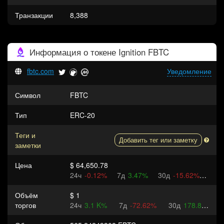
Транзакции
8,388
Информация о токене
Ignition FBTC
fbtc.com
Уведомление
Символ
FBTC
Тип
ERC-20
Теги и
Добавить тег или заметку
заметки
Цена
$ 64,650.78
24ч
-0.12%
7д
3.47%
30д
-15.62%
Объём
$ 1
торгов
24ч
3.1 K%
7д
-72.62%
30д
178.88 K%