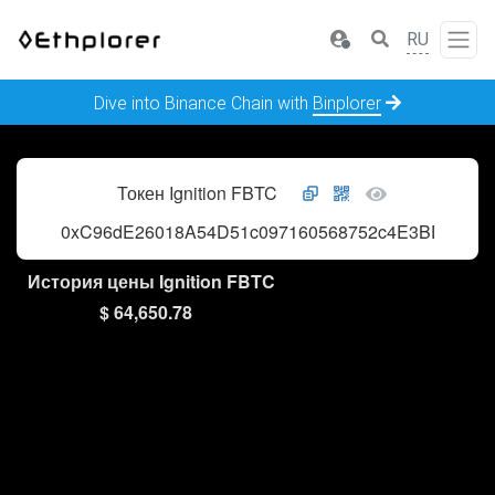
RU
Dive into Binance Chain with
Binplorer
Токен Ignition FBTC
0xC96dE26018A54D51c097160568752c4E3BD6C36
История цены Ignition FBTC
$ 64,650.78