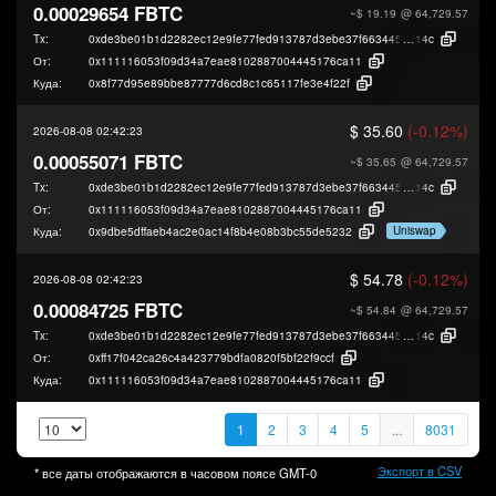
0.00029654 FBTC
~$ 19.19
@ 64,729.57
Tx:
0xde3be01b1d2282ec12e9fe77fed913787d3ebe37f6634457d8d00af34dce5
14c
От:
0x111116053f09d34a7eae8102887004445176ca11
Куда:
0x8f77d95e89bbe87777d6cd8c1c65117fe3e4f22f
$ 35.60
(-0.12%)
2026-08-08 02:42:23
0.00055071 FBTC
~$ 35.65
@ 64,729.57
Tx:
0xde3be01b1d2282ec12e9fe77fed913787d3ebe37f6634457d8d00af34dce5
14c
От:
0x111116053f09d34a7eae8102887004445176ca11
Uniswap
Куда:
0x9dbe5dffaeb4ac2e0ac14f8b4e08b3bc55de5232
$ 54.78
(-0.12%)
2026-08-08 02:42:23
0.00084725 FBTC
~$ 54.84
@ 64,729.57
Tx:
0xde3be01b1d2282ec12e9fe77fed913787d3ebe37f6634457d8d00af34dce5
14c
От:
0xff17f042ca26c4a423779bdfa0820f5bf22f9ccf
Куда:
0x111116053f09d34a7eae8102887004445176ca11
1
2
3
4
5
...
8031
Экспорт в CSV
* все даты отображаются в часовом поясе
GMT-0