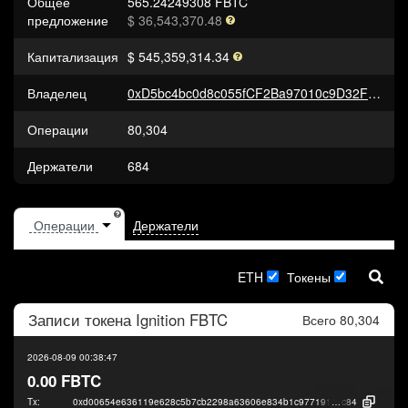
Общее
565.24249308 FBTC
предложение
$ 36,543,370.48
Капитализация
$ 545,359,314.34
Владелец
0xD5bc4bc0d8c055fCF2Ba97010c9D32FFc7d424d9
Операции
80,304
Держатели
684
Держатели
ETH
Токены
Записи токена
Ignition FBTC
Всего 80,304
2026-08-09 00:38:47
0.00 FBTC
Tx:
0xd00654e636119e628c5b7cb2298a63606e834b1c9771918af42f87468d386
c84