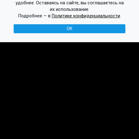
удобнее. Оставаясь на сайте, вы соглашаетесь на
их использование.
Подробнее — в
Политике конфиденциальности
.
OK
© 2016-2026 Ethplorer
Конфиденциальность и условия
См. также:
Публикации
База знаний