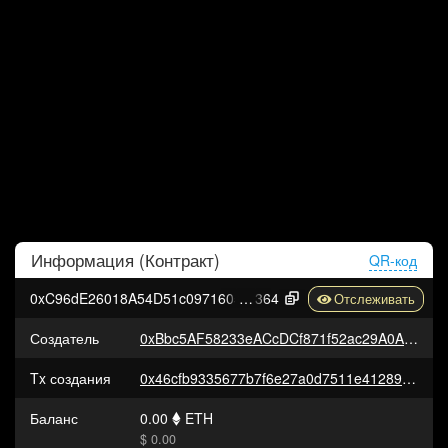
Информация (
Контракт
)
QR-код
0xC96dE26018A54D51c097160568752c4E3BD6C
364
Создатель
0xBbc5AF58233eACcDCf871f52ac29A0AFFd78acCC
Tx создания
0x46cfb9335677b7f6e27a0d7511e41289138bac1c179ccf1b227b4588bd2b21cc
Баланс
0.00
ETH
$ 0.00