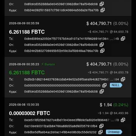
От:
0x8fcecd352ddda0e04539d13962dbe78af54bdc08
Куда:
0xb24e392f015937c7561cdc40664a50da2e7ba70b
$ 404,790.71
(0.00%)
2026-08-09 00:35:59
6.261188 FBTC
~$ 404,790.71
@ 64,650.78
Tx:
0x8ed089ea2050e7f57757b54cd107a741f0f962691e1364d1cf44ec3d1619b
64b
От:
0x8fcecd352ddda0e04539d13962dbe78af54bdc08
Куда:
0xb24e2b802706695b5f2e59c3af5b648aa766a70b
$ 404,790.71
(0.00%)
⚡️
2026-08-09 00:35:23
Выпуск
6.261188 FBTC
~$ 404,790.71
@ 64,650.78
Tx:
0x2bcb1d62164637638ccdab49e52a59f5aeafe4c82794b65683bf4895df569
684
NULL
От:
0x0000000000000000000000000000000000000000
Куда:
0x8fcecd352ddda0e04539d13962dbe78af54bdc08
$ 1.94
(0.24%)
2026-08-08 15:00:35
0.00003002 FBTC
~$ 1.94
@ 64,493.96
Tx:
0xce51fdf25b87627c4dbd1fe43eee3ff8b9cfad020ef89646718a26bb15df1
6f0
От:
0xc10ee9031f2a0b84766a86b55a8d90f357910fb4
Uniswap
Куда:
0x9dbe5dffaeb4ac2e0ac14f8b4e08b3bc55de5232