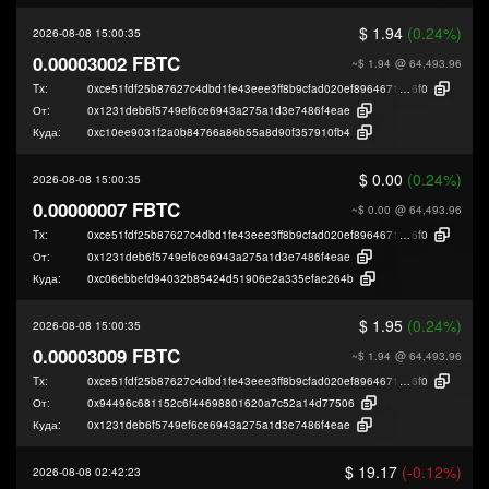
$ 1.94
(0.24%)
2026-08-08 15:00:35
0.00003002 FBTC
~$ 1.94
@ 64,493.96
Tx:
0xce51fdf25b87627c4dbd1fe43eee3ff8b9cfad020ef89646718a26bb15df1
6f0
От:
0x1231deb6f5749ef6ce6943a275a1d3e7486f4eae
Куда:
0xc10ee9031f2a0b84766a86b55a8d90f357910fb4
$ 0.00
(0.24%)
2026-08-08 15:00:35
0.00000007 FBTC
~$ 0.00
@ 64,493.96
Tx:
0xce51fdf25b87627c4dbd1fe43eee3ff8b9cfad020ef89646718a26bb15df1
6f0
От:
0x1231deb6f5749ef6ce6943a275a1d3e7486f4eae
Куда:
0xc06ebbefd94032b85424d51906e2a335efae264b
$ 1.95
(0.24%)
2026-08-08 15:00:35
0.00003009 FBTC
~$ 1.94
@ 64,493.96
Tx:
0xce51fdf25b87627c4dbd1fe43eee3ff8b9cfad020ef89646718a26bb15df1
6f0
От:
0x94496c681152c6f44698801620a7c52a14d77506
Куда:
0x1231deb6f5749ef6ce6943a275a1d3e7486f4eae
$ 19.17
(-0.12%)
2026-08-08 02:42:23