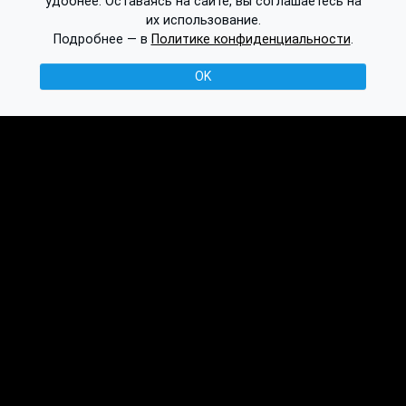
удобнее. Оставаясь на сайте, вы соглашаетесь на
их использование.
Подробнее — в
Политике конфиденциальности
.
OK
© 2016-2026 Ethplorer
Конфиденциальность и условия
См. также:
Публикации
База знаний
Обсуждение