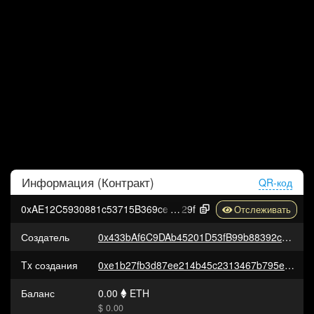
Информация (
Контракт
)
QR-код
0xAE12C5930881c53715B369ceC7606B70d8EB2
29f
Создатель
0x433bAf6C9DAb45201D53fB99b88392c0bb20DB3f
Tx создания
0xe1b27fb3d87ee214b45c2313467b795e49ce809b196e6e03fc4c3f9c26667c8b
Баланс
0.00
ETH
$ 0.00