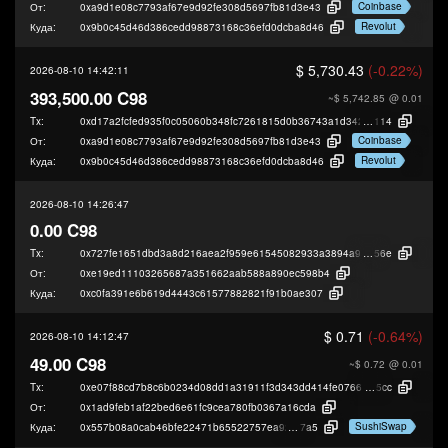
Coinbase
От:
0xa9d1e08c7793af67e9d92fe308d5697fb81d3e43
Revolut
Куда:
0x9b0c45d46d386cedd98873168c36efd0dcba8d46
$ 5,730.43
(-0.22%)
2026-08-10 14:42:11
393,500.00 C98
~$ 5,742.85
@ 0.01
Tx:
0xd17a2fcfed935f0c05060b348fc7261815d0b36743a1d34276d0efcbd095e
114
Coinbase
От:
0xa9d1e08c7793af67e9d92fe308d5697fb81d3e43
Revolut
Куда:
0x9b0c45d46d386cedd98873168c36efd0dcba8d46
2026-08-10 14:26:47
0.00 C98
Tx:
0x727fe1651dbd3a8d216aea2f959e61545082933a3894a9c5e14a795c19f73
56e
От:
0xe19ed11103265687a351662aab588a890ec598b4
Куда:
0xc0fa391e6b619d4443c61577882821f91b0ae307
$ 0.71
(-0.64%)
2026-08-10 14:12:47
49.00 C98
~$ 0.72
@ 0.01
Tx:
0xe07f88cd7b8c6b0234d08dd1a31911f3d343dd414fe0766b842b988ca5d66
5cc
От:
0x1ad9feb1af22bed6e61fc9cea780fb0367a16cda
SushiSwap
Куда:
0x557b08a0cab46bfe22471b65522757ea92a9e
7a5