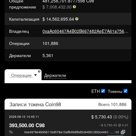
Общее
481,258,701.8777598 C98
предложение
$ 7,008,432.00
Капитализация
$ 14,562,695.64
Владелец
0xaAc60467A4B02B667482AeE7A61a7560B85d9659
Операции
101,886
Держатели
5,361
Держатели
ETH
Токены
Записи токена
Coin98
Всего 101,886
$ 5,730.43
(0.00%)
2026-08-10 14:45:11
393,500.00 C98
~$ 5,730.43
@ 0.01
Tx:
0xe4979e4b95611bd578a10affe958fbd5c949fc1d30c446991e121619e5b7a
185