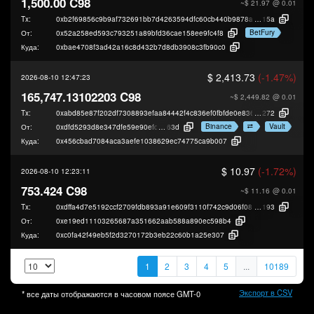
1,500.00 C98
~$ 21.97
@ 0.01
Tx:
0xb2f69856c9b9af732691bb7d4263594dfc60cb440b9878ae17b62872cea12
15a
BetFury
От:
0x52a258ed593c793251a89bfd36cae158ee9fc4f8
Куда:
0xbae4708f3ad42a16c8d432b7d8db3908c3fb90c0
$ 2,413.73
(-1.47%)
2026-08-10 12:47:23
165,747.13102203 C98
~$ 2,449.82
@ 0.01
Tx:
0xabd85e87f202df7308893efaa84442f4c836ef0fbfde0e8366a1c141d2fd0
272
Binance
Vault
От:
0xdfd5293d8e347dfe59e90efd55b2956a13439
63d
Куда:
0x456cbad7084aca3aefe1038629ec74775ca9b007
$ 10.97
(-1.72%)
2026-08-10 12:23:11
753.424 C98
~$ 11.16
@ 0.01
Tx:
0xdffa4d7e5192ccf2709fdb893a91e609f3110f742c9d06f086ffb2fe9113f
193
От:
0xe19ed11103265687a351662aab588a890ec598b4
Куда:
0xc0fa42f49eb5f2d3270172b3eb22c60b1a25e307
1
2
3
4
5
...
10189
Экспорт в CSV
* все даты отображаются в часовом поясе
GMT-0