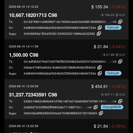
$ 155.34
(-0.64%)
2026-08-10 14:12:23
10,667.18201713 C98
~$ 156.35
@ 0.01
Tx:
0x12976801c06b99d71ac1fe85ecaa5c0ae9d8196989b53cf0c9f313f76f4e3
445
Coins.ph
От:
0xd84b4436b6aba0fa348c5cf35b4682448e94724a
Куда:
0xfc0665da1fb0a3f42b12306325215d66a3c32382
$ 21.84
(-0.64%)
2026-08-10 14:11:59
1,500.00 C98
~$ 21.98
@ 0.01
Tx:
0x1adf3bfc079c67c097f80ff333549b23e5297e7c292e65426ab10058564f1
2e9
От:
0xbae4708f3ad42a16c8d432b7d8db3908c3fb90c0
Coins.ph
Куда:
0xd84b4436b6aba0fa348c5cf35b4682448e94724a
$ 454.91
(-0.48%)
2026-08-10 13:39:59
31,237.72343591 C98
~$ 457.11
@ 0.01
Tx:
0x3b019662c9b9ee91d7bb1487a01faa60d657d76811914351cbbb0f5bd4cb9
40a
ChangeNOW
От:
0xdd3d72c53ff982ff59853da71158bf1538b3c
eee
Куда:
0x64cdaa89629fe003eaa31b480d8b63372d109a53
$ 21.84
(-0.58%)
2026-08-10 13:22:59