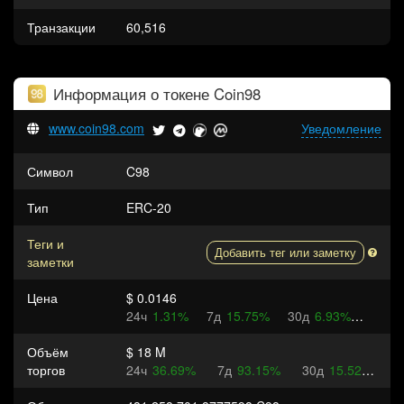
Транзакции
60,516
Информация о токене
Coin98
www.coin98.com
Уведомление
Символ
C98
Тип
ERC-20
Теги и
Добавить тег или заметку
заметки
Цена
$ 0.0146
24ч
1.31%
7д
15.75%
30д
6.93%
Объём
$ 18 M
торгов
24ч
36.69%
7д
93.15%
30д
15.52%