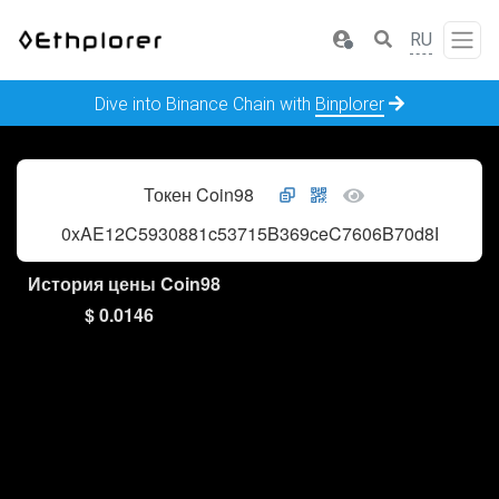
RU
Dive into Binance Chain with
Binplorer
Токен Coin98
0xAE12C5930881c53715B369ceC7606B70d8EB229f
История цены Coin98
$ 0.0146