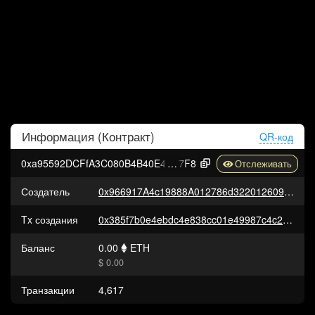
Информация (
Контракт
)
QR-код
0xa95592DCFfA3C080B4B40E459c5f5692F67DB
7F8
Создатель
0x966917A4c19888A012786d3220126090b8236da2
Tx создания
0x385f7b0e4ebdc4e838cc01e49987c4c267df0f926f66101109fbab62336a6cff
Баланс
0.00
ETH
$ 0.00
Транзакции
4,617