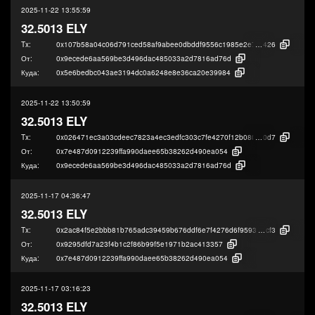
2025-11-22 13:55:59
32.5013 ELY
Tx:
0x107b58a04c06d791ced58af9abee0dbddf9556c1985e2e733b0bf121cb73a
426
От:
0x9ecede6aa569be3d496dac485033a2d7816ad76d
Куда:
0x5e6bedbc043ae3194dc0a6248e8e36ca20e39984
2025-11-22 13:50:59
32.5013 ELY
Tx:
0x026471ec3a03cdeec7823a4ec3edfc303c7fe4270f12b0809071b2d6077b7
0d7
От:
0x7e487d0912239ffa990daee65b38262d490ea054
Куда:
0x9ecede6aa569be3d496dac485033a2d7816ad76d
2025-11-17 04:36:47
32.5013 ELY
Tx:
0x2ac84f5e2bbb81b765adc39459b676ddf6e7f4276d6f95937414415d8c0d4
cf3
От:
0x9295dfd7a23f4b1c2f86b99f5e1971b2ac413357
Куда:
0x7e487d0912239ffa990daee65b38262d490ea054
2025-11-17 03:16:23
32.5013 ELY