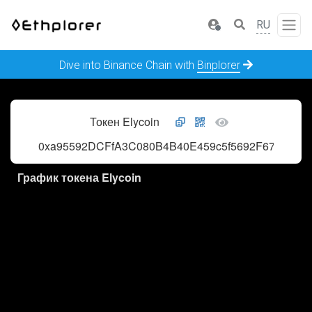
RU
Dive into Binance Chain with
Binplorer
Токен Elycoin
0xa95592DCFfA3C080B4B40E459c5f5692F67DB7F8
График токена Elycoin