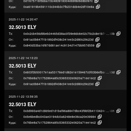
От:
0xf1675716f5bba1f3c483918304e69f8e6e8b097c
Куда:
0xa61919b4591110c344b3c7fb231dcb4e2df10e8a
2025-11-22 14:20:47
32.5013 ELY
Tx:
0x0c2cb456d9beb34465d38ac0f39e8dc6e02c75c2c8e1b7411590a506a2f57
30b
От:
0x91ac0b647f1b1892df438c341ee3c2d80c29c23d
Куда:
0x840d33ba16f87dd81ae14c9134cf147bb957d559
2025-11-22 14:13:23
32.5013 ELY
Tx:
0x603f3b50017e1aa53176ed1d82e1e159467c0f03b6efbaea162cb544d11f5
93d
От:
0x76be8a7c1752864a85c5365332e0620a71ee1ec2
Куда:
0x91ac0b647f1b1892df438c341ee3c2d80c29c23d
2025-11-22 13:59:35
32.5013 ELY
Tx:
0x3d993a4d1cbb5ed1d1baf96a8847dbc43f9bf2b4113424e5aa9a77b528cd8
401
От:
0x5e6bedbc043ae3194dc0a6248e8e36ca20e39984
Куда:
0x76be8a7c1752864a85c5365332e0620a71ee1ec2