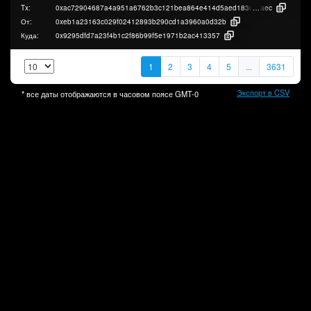
Tx:
0xac72904687a4a951a6762b3c121bea864e414d5aed183ec0dbebc156b2d7
aec
От:
0xeb1a23163c029f02412893b290cd1a3960a0d32b
Куда:
0x9295dfd7a23f4b1c2f86b99f5e1971b2ac413357
1
2
3
4
5
...
3631
Экспорт в CSV
* все даты отображаются в часовом поясе
GMT-0