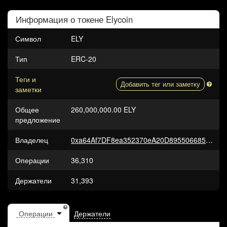
Информация о токене
Elycoin
Символ
ELY
Тип
ERC-20
Теги и
Добавить тег или заметку
заметки
Общее
260,000,000.00 ELY
предложение
Владелец
0xa64Af7DF8ea352370eA20D895506685b6DF7E7D7
Операции
36,310
Держатели
31,393
Держатели