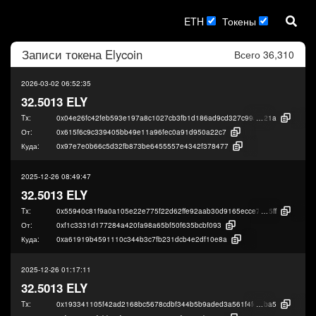
ETH
Токены
Записи токена
Elycoin
Всего 36,310
2026-03-02 06:52:35
32.5013 ELY
Tx:
0x04e26fc42feb593e197a8c1027cb3fb1d186ad9cd327c99a228c853a577fb
21a
От:
0x615f6c9c339405bb49e11a96fec0a91d950a22c7
Куда:
0x97e7e0b66c5d32fb873be6455557e4342f378477
2025-12-26 08:49:47
32.5013 ELY
Tx:
0x55940c81f9a0a105e22e775f22d62ffe92aab30d9165ecce73954aba4604b
5ff
От:
0xf1c3331d177284a420fa98a65bf50f635bcbf093
Куда:
0xa61919b4591110c344b3c7fb231dcb4e2df10e8a
2025-12-26 01:17:11
32.5013 ELY
Tx:
0x193341105f42ad2168bc5678cdbf344b5b9aded3a561f4fe64040522cb911
ba5