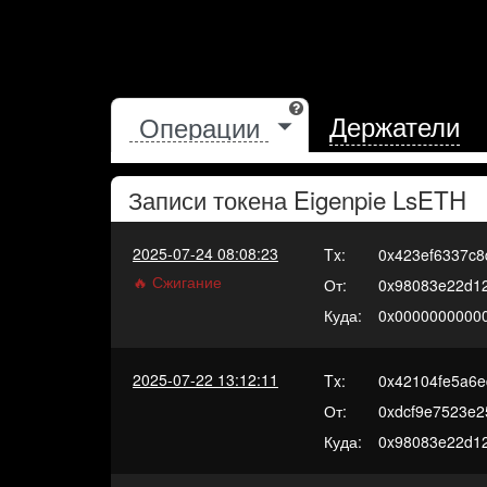
Держатели
Записи токена
Eigenpie LsETH
2025-07-24 08:08:23
Tx:
0x423ef6337c
🔥 Сжигание
От:
0x98083e22d1
Куда:
0x0000000000
2025-07-22 13:12:11
Tx:
0x42104fe5a6e
От:
0xdcf9e7523e2
Куда:
0x98083e22d1