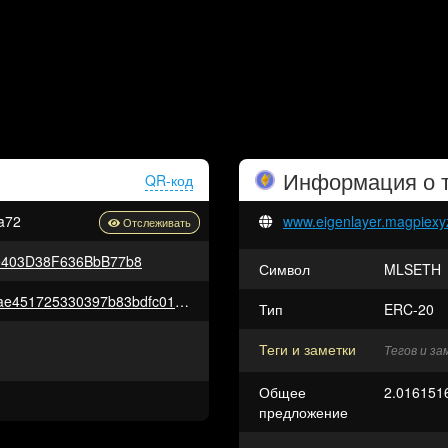
Информация о 
QR-код
a72
www.eigenlayer.magpiexyz
e403D38F636BbB77b8
Символ
MLSETH
0x315b05286dc839a6a82c41dae451725330397b83bdfc01034e8d0d7d640d30be
Тип
ERC-20
Теги и заметки
Тегов и з
Общее
2.01615
предложение