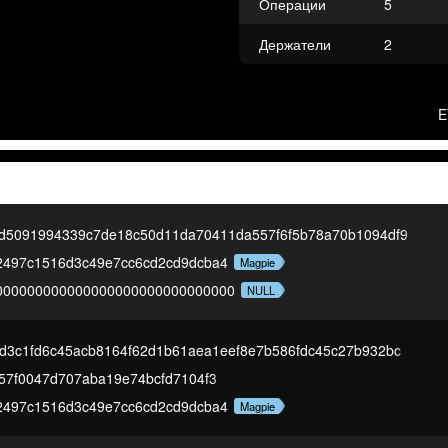
Операции
5
Держатели
2
E
8d5091994339c7de18c50d11da70411da557f6f5b78a70b1094df9
2497c1516d3c49e7cc6cd2cd9dcba4
Magpie
000000000000000000000000000000
NULL
d3c1fd6c45acb8164f62d1b61aea1eef8e7b586fdc45c27b932bc
57f0047d707aba19e74bcfd7104f3
2497c1516d3c49e7cc6cd2cd9dcba4
Magpie