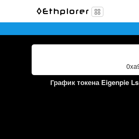
0xa
График токена Eigenpie L