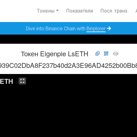
Токены
Показатели
Посл. транз.
Dive into Binance Chain with
Binplorer
Токен Eigenpie LsETH
939C02DbA8F237b40d2A3E96AD4252b00Bb
sETH