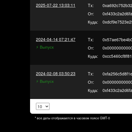
2025-07-22 13:03:11
Tx:
0xa692c752b3
От:
0xf433c2a2d6f
Куда:
0xdcf9e7523e2
2024-04-14 07:21:47
Tx:
0x57ae67be4b
⚡️ Выпуск
От:
0x0000000000
Куда:
0xcc5460cf8f8
2024-02-08 03:50:23
Tx:
0xfa256c5d8f1
⚡️ Выпуск
От:
0x0000000000
Куда:
0xf433c2a2d6f
* все даты отображаются в часовом поясе
GMT-0