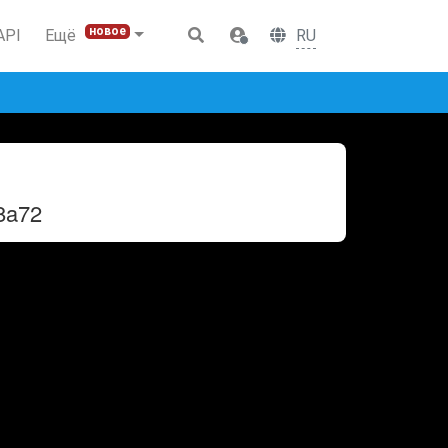
новое
RU
API
Ещё
8a72