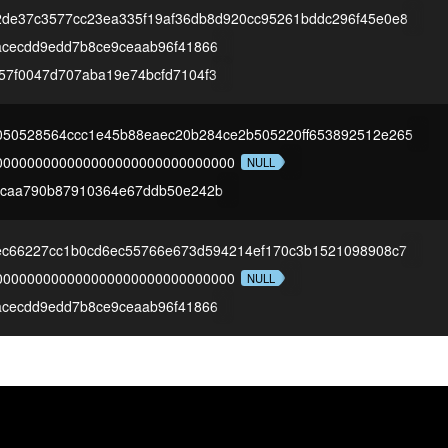
2de37c3577cc23ea335f19af36db8d920cc95261bddc296f45e0e8
acecdd9edd7b8ce9ceaab96f41866
57f0047d707aba19e74bcfd7104f3
050528564ccc1e45b88eaec20b284ce2b505220ff653892512e265
000000000000000000000000000000
NULL
1caa790b87910364e67ddb50e242b
ec66227cc1b0cd6ec55766e673d594214ef170c3b1521098908c7
000000000000000000000000000000
NULL
acecdd9edd7b8ce9ceaab96f41866