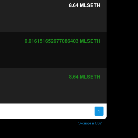
8.64
MLSETH
0.016151652677086403
MLSETH
8.64
MLSETH
1
Экспорт в CSV