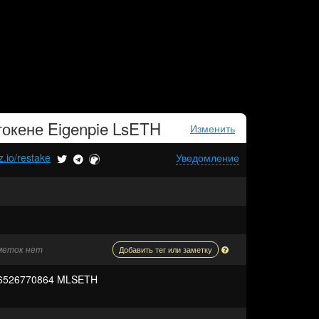
токене
Eigenpie LsETH
Изменить
.io/restake
Уведомление
аметок нет
Добавить тег или заметку
16526770864 MLSETH