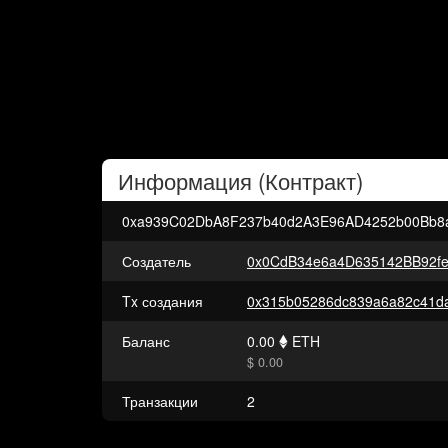
Информация (
Контракт
)
0xa939C02DbA8F237b40d2A3E96AD4252b00Bb8
Создатель
0x0CdB34e6a4D635142BB92f
Tx создания
Баланс
0.00
ETH
$ 0.00
Транзакции
2