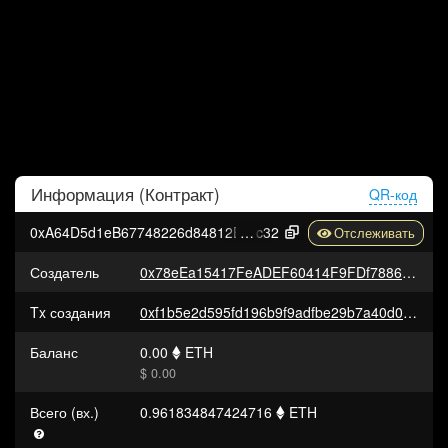
Информация (
Контракт
)
QR-код
0xA64D5d1eB67748226d84812B45711453f1118
c32
Создатель
0x78eEa15417FeADEF60414F9FDf7886E72e29FA68
Tx создания
0xf1b5e2d595fd196b9f9adfbe29b7a40d09e6c522e97d2f6b025b8fb27b335fe1
Баланс
0.00
ETH
$ 0.00
Всего (вх.)
0.961834847424716
ETH