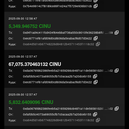
От:
0xec6771ef61afd09d0cd606da5eabacf6d07d3e22
Куда:
0x7b4e9914c7f8189ce89f1e24a7f5729e936b01cb
2025-09-30 12:58:47
5,349.946752 CINU
Tx:
0xd4f1ad4c411fcd434f64ebbaf736a550c9010fe36238b8ffd9425b9e8d2f6
c59
От:
0xec6771ef61afd09d0cd606da5eabacf6d07d3e22
Куда:
0xa64d5d1eb67748226d84812b45711453f1118c32
2025-09-30 12:57:47
67,075.370463132 CINU
Tx:
0xda0676fd62386feeb5a21659266c646f1a11de56581028b8c60e64a4f73af
bd2
От:
0xfaf0b5c4073a69055cfb7c0acaa2b7a20dceb155
Куда:
0xec6771ef61afd09d0cd606da5eabacf6d07d3e22
2025-09-30 12:57:47
5,832.6409096 CINU
Tx:
0xda0676fd62386feeb5a21659266c646f1a11de56581028b8c60e64a4f73af
bd2
От:
0xfaf0b5c4073a69055cfb7c0acaa2b7a20dceb155
Куда:
0xa64d5d1eb67748226d84812b45711453f1118c32