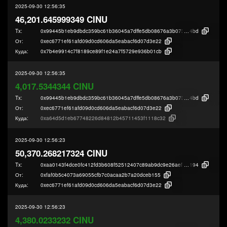
2025-09-30 12:56:35
46,201.645999349 CINU
Tx:
0x99445b1eb9dbdc359bc61b36045a7dffe5db08676a3b073f489bdae7ba6b9
4bd
От:
0xec6771ef61afd09d0cd606da5eabacf6d07d3e22
Куда:
0x7b4e9914c7f8189ce89f1e24a7f5729e936b01cb
2025-09-30 12:56:35
4,017.5344344 CINU
Tx:
0x99445b1eb9dbdc359bc61b36045a7dffe5db08676a3b073f489bdae7ba6b9
4bd
От:
0xec6771ef61afd09d0cd606da5eabacf6d07d3e22
Куда:
0xa64d5d1eb67748226d84812b45711453f1118c32
2025-09-30 12:56:23
50,370.268217324 CINU
Tx:
0xaa0143f4dce0fc412fd3b608f52512407c89ab9dc9e26aef7aaca3d6d1128
194
От:
0xfaf0b5c4073a69055cfb7c0acaa2b7a20dceb155
Куда:
0xec6771ef61afd09d0cd606da5eabacf6d07d3e22
2025-09-30 12:56:23
4,380.0233232 CINU