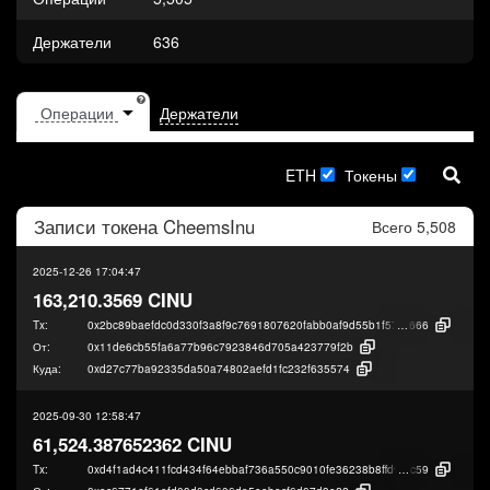
Держатели
636
Держатели
ETH
Токены
Записи токена
CheemsInu
Всего 5,508
2025-12-26 17:04:47
163,210.3569 CINU
Tx:
0x2bc89baefdc0d330f3a8f9c7691807620fabb0af9d55b1f57a89d520cdf6d
666
От:
0x11de6cb55fa6a77b96c7923846d705a423779f2b
Куда:
0xd27c77ba92335da50a74802aefd1fc232f635574
2025-09-30 12:58:47
61,524.387652362 CINU
Tx:
0xd4f1ad4c411fcd434f64ebbaf736a550c9010fe36238b8ffd9425b9e8d2f6
c59