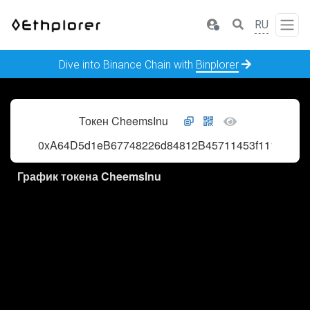
RU
Dive into Binance Chain with
Binplorer
Токен CheemsInu
0xA64D5d1eB67748226d84812B45711453f1118c32
График токена CheemsInu