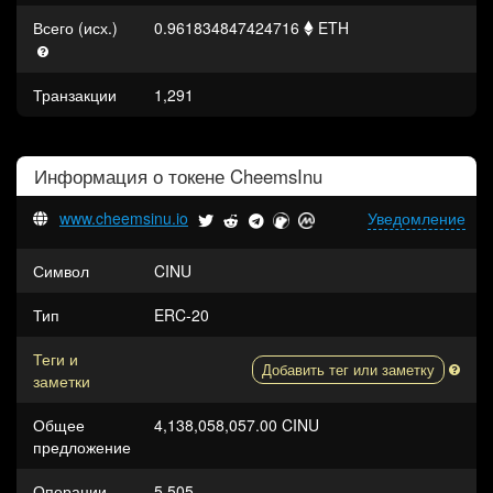
Всего (исх.)
0.961834847424716
ETH
Транзакции
1,291
Информация о токене
CheemsInu
www.cheemsinu.io
Уведомление
Символ
CINU
Тип
ERC-20
Теги и
Добавить тег или заметку
заметки
Общее
4,138,058,057.00 CINU
предложение
Операции
5,505