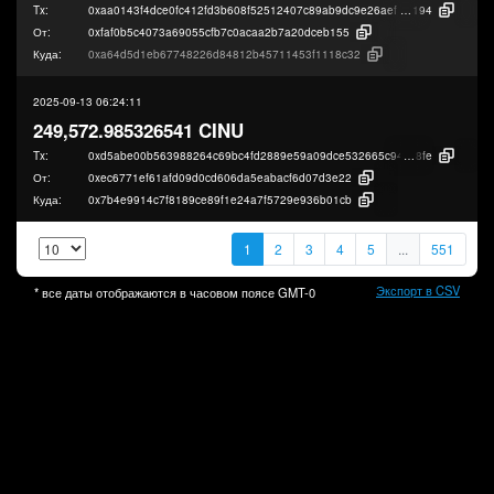
Tx:
0xaa0143f4dce0fc412fd3b608f52512407c89ab9dc9e26aef7aaca3d6d1128
194
От:
0xfaf0b5c4073a69055cfb7c0acaa2b7a20dceb155
Куда:
0xa64d5d1eb67748226d84812b45711453f1118c32
2025-09-13 06:24:11
249,572.985326541 CINU
Tx:
0xd5abe00b563988264c69bc4fd2889e59a09dce532665c9461ee88ccc4d462
8fe
От:
0xec6771ef61afd09d0cd606da5eabacf6d07d3e22
Куда:
0x7b4e9914c7f8189ce89f1e24a7f5729e936b01cb
1
2
3
4
5
...
551
Экспорт в CSV
* все даты отображаются в часовом поясе
GMT-0