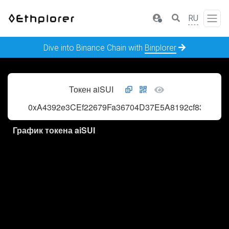
RU
Dive into Binance Chain with
Binplorer
Токен aiSUI
0xA4392e3CEf22679Fa36704D37E5A8192cf8350F2
График токена aiSUI