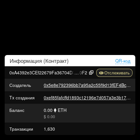
Информация (
Контракт
)
QR-код
0xA4392e3CEf22679Fa36704D37E5A8192cf835
0F2
Создатель
0x5e8e792396bb7a95a2c55f9d13fEF4Bc9ad7E2E8
Tx создания
0xef85fafcffd1893c12196e7d057a3e3b177d0ec1aa42c07f21c6a94bb8885a0a
Баланс
0.00
ETH
$ 0.00
Транзакции
1,630