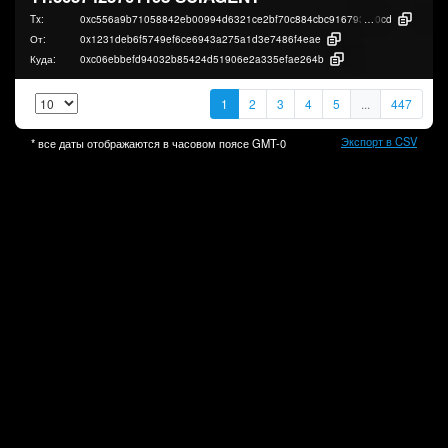
Tx:
0xc556a9b71058842eb00994d6321ce2bf70c884cbc9167933673758df10e9d
0cd
От:
0x1231deb6f5749ef6ce6943a275a1d3e7486f4eae
Куда:
0xc06ebbefd94032b85424d51906e2a335efae264b
1
2
3
4
5
...
447
Экспорт в CSV
* все даты отображаются в часовом поясе
GMT-0