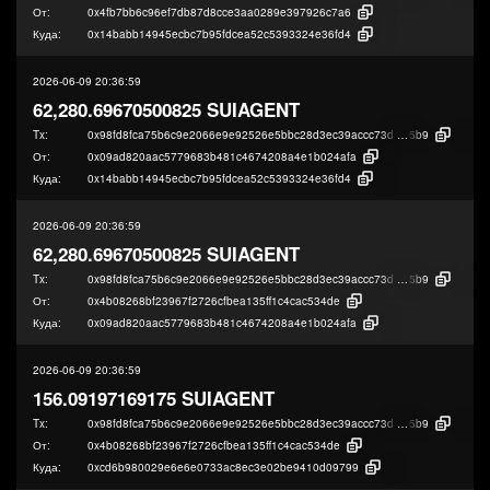
От:
0x4fb7bb6c96ef7db87d8cce3aa0289e397926c7a6
Куда:
0x14babb14945ecbc7b95fdcea52c5393324e36fd4
2026-06-09 20:36:59
62,280.69670500825 SUIAGENT
Tx:
0x98fd8fca75b6c9e2066e9e92526e5bbc28d3ec39accc73d9acdb6ccfc3613
5b9
От:
0x09ad820aac5779683b481c4674208a4e1b024afa
Куда:
0x14babb14945ecbc7b95fdcea52c5393324e36fd4
2026-06-09 20:36:59
62,280.69670500825 SUIAGENT
Tx:
0x98fd8fca75b6c9e2066e9e92526e5bbc28d3ec39accc73d9acdb6ccfc3613
5b9
От:
0x4b08268bf23967f2726cfbea135ff1c4cac534de
Куда:
0x09ad820aac5779683b481c4674208a4e1b024afa
2026-06-09 20:36:59
156.09197169175 SUIAGENT
Tx:
0x98fd8fca75b6c9e2066e9e92526e5bbc28d3ec39accc73d9acdb6ccfc3613
5b9
От:
0x4b08268bf23967f2726cfbea135ff1c4cac534de
Куда:
0xcd6b980029e6e6e0733ac8ec3e02be9410d09799