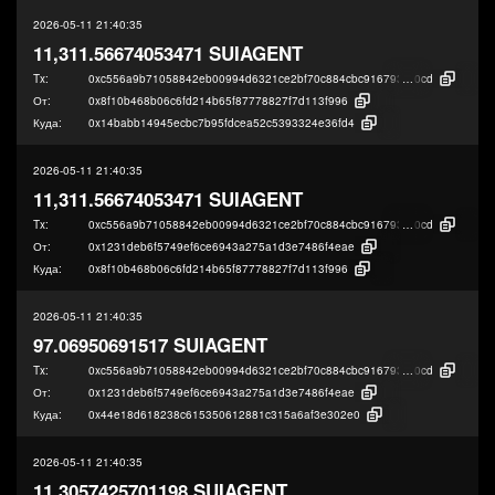
2026-05-11 21:40:35
11,311.56674053471 SUIAGENT
Tx:
0xc556a9b71058842eb00994d6321ce2bf70c884cbc9167933673758df10e9d
0cd
От:
0x8f10b468b06c6fd214b65f87778827f7d113f996
Куда:
0x14babb14945ecbc7b95fdcea52c5393324e36fd4
2026-05-11 21:40:35
11,311.56674053471 SUIAGENT
Tx:
0xc556a9b71058842eb00994d6321ce2bf70c884cbc9167933673758df10e9d
0cd
От:
0x1231deb6f5749ef6ce6943a275a1d3e7486f4eae
Куда:
0x8f10b468b06c6fd214b65f87778827f7d113f996
2026-05-11 21:40:35
97.06950691517 SUIAGENT
Tx:
0xc556a9b71058842eb00994d6321ce2bf70c884cbc9167933673758df10e9d
0cd
От:
0x1231deb6f5749ef6ce6943a275a1d3e7486f4eae
Куда:
0x44e18d618238c615350612881c315a6af3e302e0
2026-05-11 21:40:35
11.3057425701198 SUIAGENT