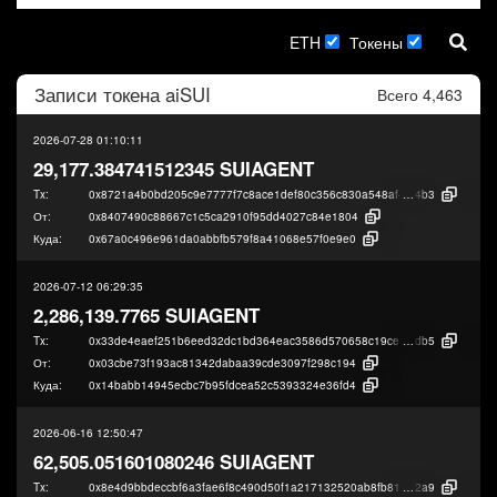
ETH
Токены
Записи токена
aiSUI
Всего 4,463
2026-07-28 01:10:11
29,177.384741512345 SUIAGENT
Tx:
0x8721a4b0bd205c9e7777f7c8ace1def80c356c830a548af45802848b50686
4b3
От:
0x8407490c88667c1c5ca2910f95dd4027c84e1804
Куда:
0x67a0c496e961da0abbfb579f8a41068e57f0e9e0
2026-07-12 06:29:35
2,286,139.7765 SUIAGENT
Tx:
0x33de4eaef251b6eed32dc1bd364eac3586d570658c19ce297d7258c647f52
db5
От:
0x03cbe73f193ac81342dabaa39cde3097f298c194
Куда:
0x14babb14945ecbc7b95fdcea52c5393324e36fd4
2026-06-16 12:50:47
62,505.051601080246 SUIAGENT
Tx:
0x8e4d9bbdeccbf6a3fae6f8c490d50f1a217132520ab8fb81e5757e5776416
2a9