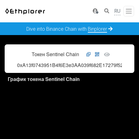
RU
Dive into Binance Chain with
Binplorer
Токен Sentinel Chain
0xA13f0743951B4f6E3e3AA039f682E17279f52bc3
График токена Sentinel Chain