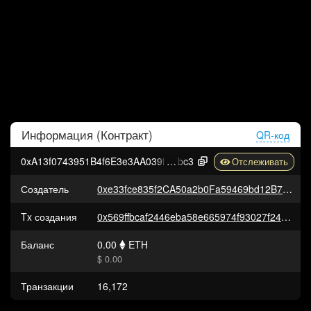
Информация (
Контракт
)
QR-код
0xA13f0743951B4f6E3e3AA039f682E17279f52
bc3
Создатель
0xe33fce835f2CA50a2b0Fa59469bd12B7fDCD10DF
Tx создания
0x569ffbcaf2446eba58e665974f93027f24c4d8c7720a2c363313ce9c99ea223c
Баланс
0.00
ETH
$ 0.00
Транзакции
16,172