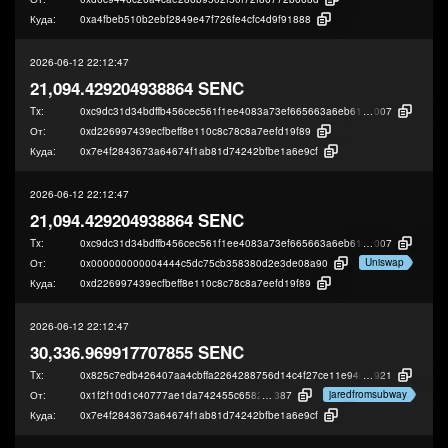
Куда:
0xa4fbeb510b2ebf2849e47f726fe4cfc4d9f91888
2026-06-12 22:12:47
21,094.429204938864 SENC
Tx:
0xc9dc31d34bdffb456cec561f1ee4083a73ef665663a6eb61f44f8e398a0fa
007
От:
0xd226997439ecfbeff8e110c8c78c8a7eefd19f89
Куда:
0x7e4f2843673a64674f1ab81d74242bfbe1a6e9cf
2026-06-12 22:12:47
21,094.429204938864 SENC
Tx:
0xc9dc31d34bdffb456cec561f1ee4083a73ef665663a6eb61f44f8e398a0fa
007
Uniswap
От:
0x000000000004444c5dc75cb358380d2e3de08a90
Куда:
0xd226997439ecfbeff8e110c8c78c8a7eefd19f89
2026-06-12 22:12:47
30,336.969917707855 SENC
Tx:
0x825c7edb426407aa4cbffa2264288756d14c4f27ce11e945ad67706050841
921
jaredfromsubway
От:
0x1f2f10d1c40777ae1da742455c65828ff36df
387
Куда:
0x7e4f2843673a64674f1ab81d74242bfbe1a6e9cf