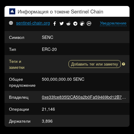
Информация о токене
Sentinel Chain
sentinel-chain.org
Уведомление
Символ
SENC
Тип
ERC-20
Теги и
Добавить тег или заметку
заметки
Общее
500,000,000.00 SENC
предложение
Владелец
0xe33fce835f2CA50a2b0Fa59469bd12B7fDCD10DF
Операции
21,146
Держатели
3,896