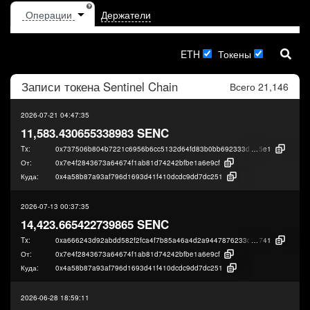
Держатели
ETH
Токены
Записи токена
Sentinel Chain
Всего 21,146
2026-07-21 04:47:35
11,583.430655338983 SENC
Tx:
0x737506b804b7221c6956b6cc5132d64fd83b0bb692333d3f9ea0e488cfd0e
5e1
От:
0x7e4f2843673a64674f1ab81d74242bfbe1a6e9cf
Куда:
0x4a58b87a93af796d1693d41f410dcdc9dd7dc251
2026-07-13 00:37:35
14,423.665422739865 SENC
Tx:
0xa666243d92abdd582f2fca4f7b85a46a4d2a9447876233c3b21a4cbe03915
741
От:
0x7e4f2843673a64674f1ab81d74242bfbe1a6e9cf
Куда:
0x4a58b87a93af796d1693d41f410dcdc9dd7dc251
2026-06-28 18:59:11