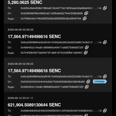
5,280.0625 SENC
Tx:
0x42bc49a4658e7d8ea615e4677ce182feaaec9adda640d0ec915b339caf657
b54
От:
0x2edfe960f6e4683ca21cbf6a6da2764e3088a8d9
Куда:
0x7956e3ec749c83bf329dcdfd28f93c8caf949794
2026-06-26 02:06:23
17,564.97149498616 SENC
Tx:
0x6ca3909894a3eaf04010493afac60c3ed230ddc7ec6218f5db9effc2700ce
30a
От:
0x4de4fccc14eab1d69890a49471a9d57b96dd725f
Куда:
0x7e4f2843673a64674f1ab81d74242bfbe1a6e9cf
2026-06-26 02:06:23
17,564.97149498616 SENC
Tx:
0x6ca3909894a3eaf04010493afac60c3ed230ddc7ec6218f5db9effc2700ce
30a
Uniswap
От:
0x000000000004444c5dc75cb358380d2e3de08a90
Куда:
0x4de4fccc14eab1d69890a49471a9d57b96dd725f
2026-06-12 23:41:11
621,904.5089130644 SENC
Tx:
0x388e9dc90a54de30566fb0931c3f40b264937e928b342ea2b2d423ed5de1
efd
От:
0xd6c9446c26a4cae286b9502f50f72f86772b668d