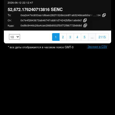
2026-06-12 22:12:47
52,672.176240713816 SENC
Tx:
0xa2e47ec653aa1d6aec282f152decce8f1a63248eaeb0a1696a9819dbcd98d
284
От:
0x7e4f2843673a64674f1ab81d74242bfbe1a6e9cf
Куда:
0xd6c9446c26a4cae286b9502f50f72f86772b668d
1
2
3
4
5
...
2115
Экспорт в CSV
* все даты отображаются в часовом поясе
GMT-0