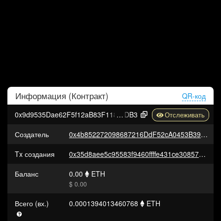
Информация (
Контракт
)
QR-код
0x9d9535Dae62F5f12aB83F1183DCa1eAd244b0
DB3
Создатель
0x4b852272098687216DdF52cA0453B39fB5278B58
Tx создания
0x35d8aee5c95583f9460ffffe431ce3085709b17911b8e612747317b7d095867a
Баланс
0.00
ETH
$ 0.00
Всего (вх.)
0.0001394013460768
ETH