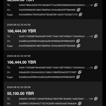
Tx:
0xf4e7f6bec6397051b9060f1f7ac5f8535b8950e52e24b33aa66e2cbc263d8
9af
От:
0xe05f286d397a8d1fb89f421944e36e55f7b8e968
Куда:
0xc0ad993c76000a950782ab0561a524732cb27c7d
2026-08-02 20:40:59
166,444.00 YBR
Tx:
0xe5174258876ee0ed57d407164e1087455bc7134e30ca6ad1ac44465e9a4
ec3
От:
0xad6cea45f98444a922a2b4fe96b8c90f0862d2f4
Куда:
0xe05f286d397a8d1fb89f421944e36e55f7b8e968
2026-08-02 20:40:59
166,444.00 YBR
Tx:
0xe5174258876ee0ed57d407164e1087455bc7134e30ca6ad1ac44465e9a4
ec3
От:
0xba6c9512ec4ce32c21082e158d5f00a025757667
Куда:
0xad6cea45f98444a922a2b4fe96b8c90f0862d2f4
2026-08-02 20:39:59
55,100.00 YBR
Tx:
0x8a941304d011d4e97bcbac7eb576919ced2c1a92cf3cb7a799266a784bee7
8b0
От:
0xaf8f4c7265644277337e25db1e8062eab79e8a04