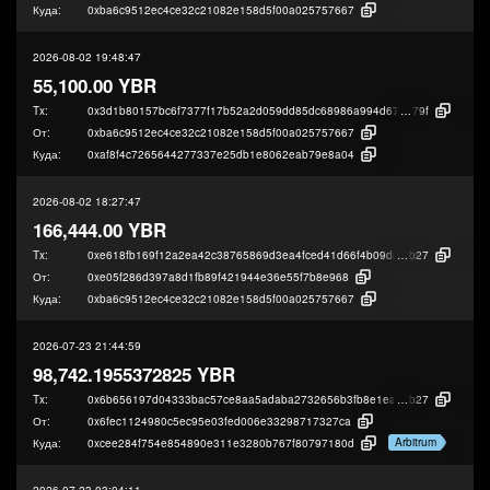
Куда:
0xba6c9512ec4ce32c21082e158d5f00a025757667
2026-08-02 19:48:47
55,100.00 YBR
Tx:
0x3d1b80157bc6f7377f17b52a2d059dd85dc68986a994d67454838ee4aaa2
79f
От:
0xba6c9512ec4ce32c21082e158d5f00a025757667
Куда:
0xaf8f4c7265644277337e25db1e8062eab79e8a04
2026-08-02 18:27:47
166,444.00 YBR
Tx:
0xe618fb169f12a2ea42c38765869d3ea4fced41d66f4b09d86ab8d97489970
b27
От:
0xe05f286d397a8d1fb89f421944e36e55f7b8e968
Куда:
0xba6c9512ec4ce32c21082e158d5f00a025757667
2026-07-23 21:44:59
98,742.1955372825 YBR
Tx:
0x6b656197d04333bac57ce8aa5adaba2732656b3fb8e1eade72955ff7451b3
b27
От:
0x6fec1124980c5ec95e03fed006e33298717327ca
Arbitrum
Куда:
0xcee284f754e854890e311e3280b767f80797180d
2026-07-23 03:04:11