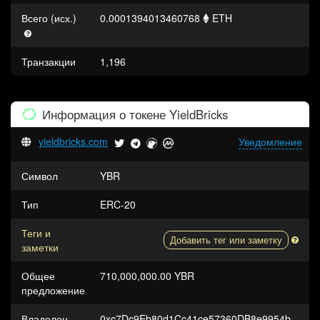
Всего (исх.)
0.0001394013460768
ETH
Транзакции
1,196
Информация о токене
YieldBricks
yieldbricks.com
Уведомление
Символ
YBR
Тип
ERC-20
Теги и
Добавить тег или заметку
заметки
Общее
710,000,000.00 YBR
предложение
Владелец
0xc7Dc9Eb80d1Cc41ce57360DB8e9954b3c396CD56