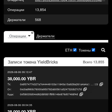
Операции
13,854
Держатели
568
Держатели
ETH
Токены
Записи токена
YieldBricks
Всего 13,855
2026-08-06 09:13:47
38,000.00 YBR
Tx:
0x6f07477e327a7e44449103a11845a15a929a261a4a4a32b54265cb734047
223
От:
0xc0ad993c76000a950782ab0561a524732cb27c7d
Куда:
0xf58035d04ed62d6fdd1ff9f6146e876d07468f4d
2026-08-06 09:04:35
38,000.00 YBR