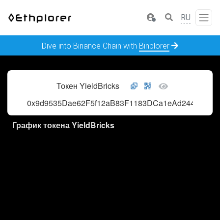
RU
Dive into Binance Chain with
Binplorer
Токен YieldBricks
0x9d9535Dae62F5f12aB83F1183DCa1eAd244b0DB3
График токена YieldBricks