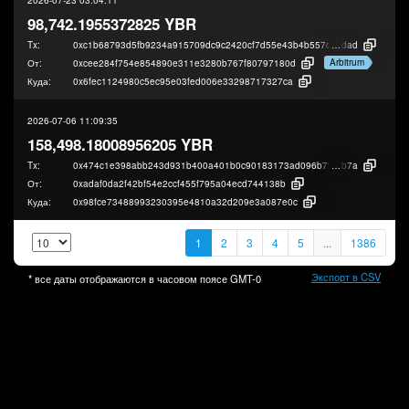
98,742.1955372825 YBR
Tx:
0xc1b68793d5fb9234a915709dc9c2420cf7d55e43b4b557dcf89f4ec39f0a4
dad
Arbitrum
От:
0xcee284f754e854890e311e3280b767f80797180d
Куда:
0x6fec1124980c5ec95e03fed006e33298717327ca
2026-07-06 11:09:35
158,498.18008956205 YBR
Tx:
0x474c1e398abb243d931b400a401b0c90183173ad096b7f960299c99378cd
b7a
От:
0xadaf0da2f42bf54e2ccf455f795a04ecd744138b
Куда:
0x98fce73488993230395e4810a32d209e3a087e0c
1
2
3
4
5
...
1386
Экспорт в CSV
* все даты отображаются в часовом поясе
GMT-0