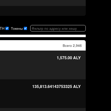
TH
Токены
Всего 2,946
1,575.00
ALY
135,813.64143753325
ALY