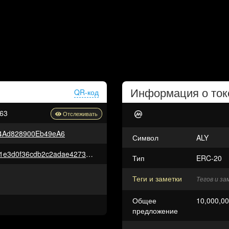
Информация о то
QR-код
63
74Ad828900Eb49eA6
Символ
ALY
0xc5ce9b6cdd0945aa0b19bcf51e3d0f36cdb2c2adae427392d9f40440bf84f5b8
Тип
ERC-20
Теги и заметки
Тегов и з
Общее
10,000,00
предложение