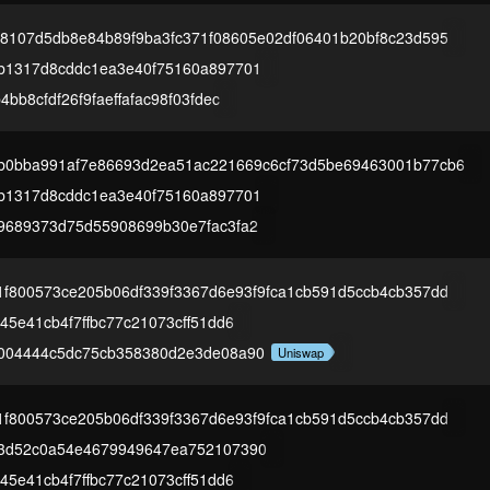
88107d5db8e84b89f9ba3fc371f08605e02df06401b20bf8c23d595
b1317d8cddc1ea3e40f75160a897701
4bb8cfdf26f9faeffafac98f03fdec
b0bba991af7e86693d2ea51ac221669c6cf73d5be69463001b77cb6
b1317d8cddc1ea3e40f75160a897701
9689373d75d55908699b30e7fac3fa2
1f800573ce205b06df339f3367d6e93f9fca1cb591d5ccb4cb357dd
45e41cb4f7ffbc77c21073cff51dd6
004444c5dc75cb358380d2e3de08a90
Uniswap
1f800573ce205b06df339f3367d6e93f9fca1cb591d5ccb4cb357dd
3d52c0a54e4679949647ea752107390
45e41cb4f7ffbc77c21073cff51dd6