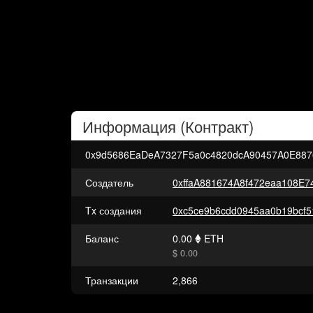
Информация (
Контракт
)
0x9d5686EaDeA7327F5a0c4820dcA90457A0E887
Создатель
0xffaA881674A8f472eaa108E
Tx создания
Баланс
0.00
ETH
$ 0.00
Транзакции
2,866