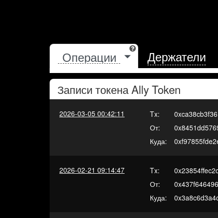
Держатели
Записи токена
Ally Token
2026-03-05 00:42:11
Tx:
0xca38cb3f3
От:
0x8451dd576
Куда:
0xf97855fde
2026-02-21 09:14:47
Tx:
0x23854ffec
От:
0x437f64649
Куда:
0x3a8c6d3a4