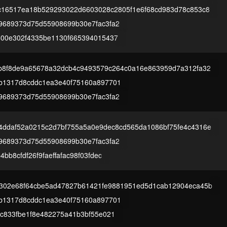
2c16517ea18b529293022d6603028c2805f1e6f68cd983d78c853c8
9689373d75d55908699b30e7fac3fa2
600e302f4335be1130f665394015437
fb8f8de9a65678a32dcb4c9493579c264c0a16e863959d7a312fa32
b1317d8cddc1ea3e40f75160a897701
9689373d75d55908699b30e7fac3fa2
4ddaf52a0215c2d7bf755a5a0e9dec8cd565da1086bf75fe4c4316e
9689373d75d55908699b30e7fac3fa2
4bb8cfdf26f9faeffafac98f03fdec
8302e68f64cbe5ad47827b61421fe9881951ed5d1cab12904eca45b
b1317d8cddc1ea3e40f75160a897701
bc833fbe1f8e482275a41b3bf55e021