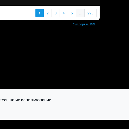
1
2
3
4
5
...
295
Экспорт в CSV
тесь на их использование.