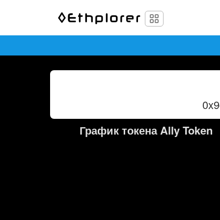
0x
График токена Ally Token