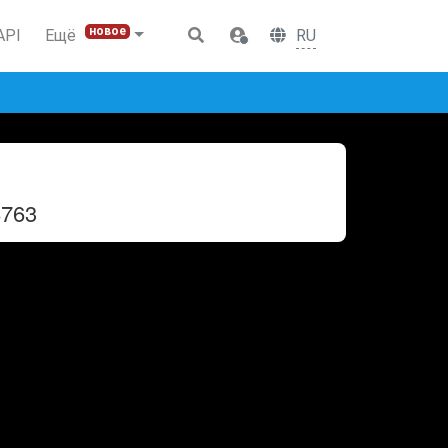
новое
RU
API
Ещё
763