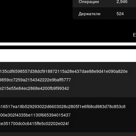
Операции
2,946
Держатели
524
E
6135cdf6598557d38dcf918872115a28e437dae88e9d41e090a820e
9859cc7259a2154342222e9baff5777
2e215e55e84ec2868e4200fb9f99342
2c16517ea18b529293022d6603028c2805f1e6f68cd983d78c853c8
600e302f4335be1130f665394015437
ce351700dc0c6415ffe5c02202e024f