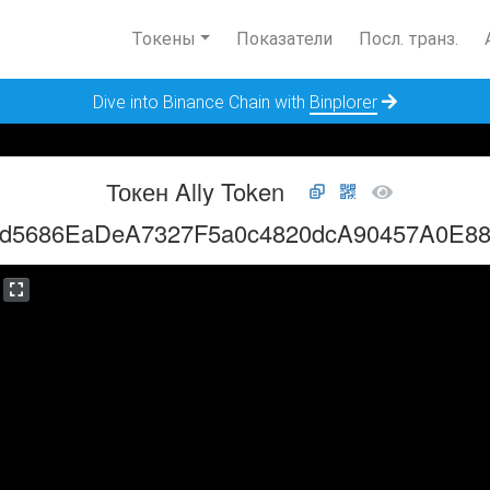
Токены
Показатели
Посл. транз.
Dive into Binance Chain with
Binplorer
Токен Ally Token
9d5686EaDeA7327F5a0c4820dcA90457A0E88