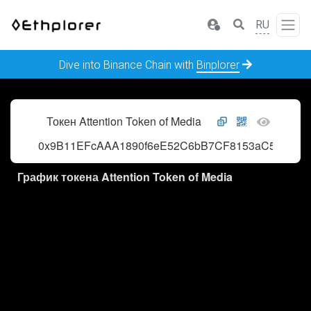
RU
Dive into Binance Chain with
Binplorer
Токен Attention Token of Media
0x9B11EFcAAA1890f6eE52C6bB7CF8153aC5d7413
График токена Attention Token of Media