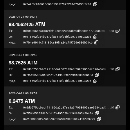
Куда:
0x2495fe918618e6b5538af7097281d7ffd35f5eb1
2026-04-21 00:30:11
98.4562425 ATM
Tx:
0xb08366d65c1821bf10c0ae23bd3b69dfa8e9d77793363661e43b7f2d08446
e8c
От:
0xe16492fd34bd472ffa8410fe4bfd207e10502296
Куда:
0x7b4e9914c7f8189ce89f1e24a7f5729e936b01cb
2026-04-21 00:29:59
98.7525 ATM
Tx:
0x5db575dcbac171166da2b87ea3a6f7098905eae3984cad2fabb78c1fe8678
c0f
От:
0x7f54f05635d15cde17a49502fedb9d1803a3be8a
Куда:
0xe16492fd34bd472ffa8410fe4bfd207e10502296
2026-04-21 00:29:59
0.2475 ATM
Tx:
0x5db575dcbac171166da2b87ea3a6f7098905eae3984cad2fabb78c1fe8678
c0f
От:
0x7f54f05635d15cde17a49502fedb9d1803a3be8a
Куда:
0xcd6b980029e6e6e0733ac8ec3e02be9410d09799