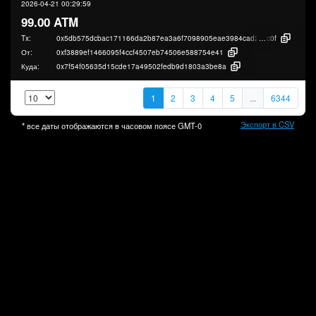
2026-04-21 00:29:59
99.00 ATM
Tx:
0x5db575dcbac171166da2b87ea3a6f7098905eae3984cad2fabb78c1fe8678
c0f
От:
0xf3889ef1466095f4ccf4507eb74506e588754e41
Куда:
0x7f54f05635d15cde17a49502fedb9d1803a3be8a
1
2
3
4
5
...
6344
Экспорт в CSV
* все даты отображаются в часовом поясе
GMT-0