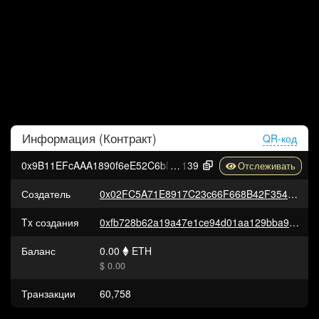
Информация (
Контракт
)
QR-код
0x9B11EFcAAA1890f6eE52C6bB7CF8153aC5d74
139
Создатель
0x02FC5A71E8917C23c66F668B42F3544cde88F1bC
Tx создания
0xfb728b62a19a47e1ce94d01aa129bba98a2f9d30579b0912f84a98e81690b216
Баланс
0.00
ETH
$ 0.00
Транзакции
60,758