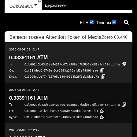
Держатели
ETH
Токены
Записи токена
Attention Token of Media
Всего 63,440
2026-08-08 03:12:47
0.33391161 ATM
Tx:
0xfc692d6b43d6ea54274d07ca388ed7b5fb6efdff2a1c4584d7d46500f6fd8
61a
От:
0x1231deb6f5749ef6ce6943a275a1d3e7486f4eae
Куда:
0x9295cdbe774f627e5d34049564b25f6eb3da8d7a
2026-08-08 03:12:47
0.33391161 ATM
Tx:
0xfc692d6b43d6ea54274d07ca388ed7b5fb6efdff2a1c4584d7d46500f6fd8
61a
От:
0xc10ee9031f2a0b84766a86b55a8d90f357910fb4
Куда:
0x1231deb6f5749ef6ce6943a275a1d3e7486f4eae
2026-08-08 03:12:47