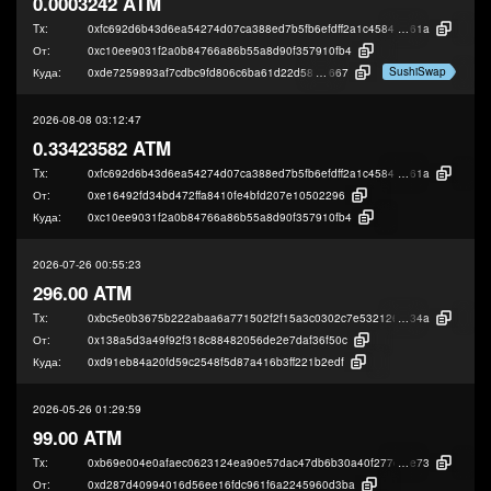
0.0003242 ATM
Tx:
0xfc692d6b43d6ea54274d07ca388ed7b5fb6efdff2a1c4584d7d46500f6fd8
61a
От:
0xc10ee9031f2a0b84766a86b55a8d90f357910fb4
SushiSwap
Куда:
0xde7259893af7cdbc9fd806c6ba61d22d581d5
667
2026-08-08 03:12:47
0.33423582 ATM
Tx:
0xfc692d6b43d6ea54274d07ca388ed7b5fb6efdff2a1c4584d7d46500f6fd8
61a
От:
0xe16492fd34bd472ffa8410fe4bfd207e10502296
Куда:
0xc10ee9031f2a0b84766a86b55a8d90f357910fb4
2026-07-26 00:55:23
296.00 ATM
Tx:
0xbc5e0b3675b222abaa6a771502f2f15a3c0302c7e532126df6988b68b5619
34a
От:
0x138a5d3a49f92f318c88482056de2e7daf36f50c
Куда:
0xd91eb84a20fd59c2548f5d87a416b3ff221b2edf
2026-05-26 01:29:59
99.00 ATM
Tx:
0xb69e004e0afaec0623124ea90e57dac47db6b30a40f277e27192c8dcaf4ac
e73
От:
0xd287d40994016d56ee16fdc961f6a2245960d3ba