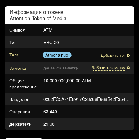
Информация о токене
Attention Token of Media
Символ
ATM
Тип
ERC-20
Теги
Atmchain.io
Добавить тег
Заметка
Добавить заметку
Добавить заметку
Общее
10,000,000,000.00 ATM
предложение
Владелец
0x02FC5A71E8917C23c66F668B42F3544cde88F1bC
Операции
63,440
Держатели
29,081