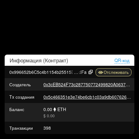
Информация (
Контракт
)
QR-код
0x996652b6C5c4b1154b25515Db21b7bBADD40d
dFa
Создатель
0x3cEB524F73c287750772499820A06375Dc6edDcB
Tx создания
0x5c466351e3e74be6cb1c03a9db60762698cdc55d8e51d0d5e201c84de2e7bf5c
Баланс
0.00
ETH
$ 0.00
Транзакции
398