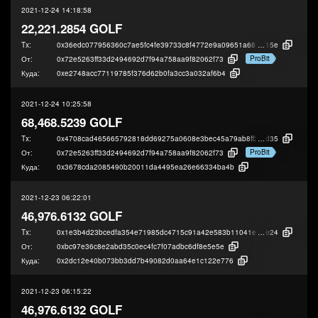
2021-12-24 14:18:58
22,221.2854 GOLF
Tx:
0x36edc077956360c7ae5fc4fe39733c8f4772e9a09651a6824e8f496d1760b
15e
ProBit
От:
0x72e5263ff33d2494692d7f94a758aa9f82062f73
Куда:
0xe2748acc77119785f376d62b0fa3cc3a032af6b4
2021-12-24 10:25:58
68,468.5239 GOLF
Tx:
0x4708cad465665792818dd69275a0608e3bec45a79ab8ff26b3ef358732cd6
d35
ProBit
От:
0x72e5263ff33d2494692d7f94a758aa9f82062f73
Куда:
0x3678cda2085490b20011da4495ea26e66334ba4b
2021-12-23 06:22:01
46,976.6132 GOLF
Tx:
0x1e3b4d23bcedfa354e71985dc4715c91a42e583b11041e8780daba9c59a2
e24
От:
0xbc97e36c8e2abd35c0ec4fc7f07adbc6df8e5e5e
Куда:
0x2dc12e40b073bb3dd7b49082d0aa64e1c122e776
2021-12-23 06:15:22
46,976.6132 GOLF