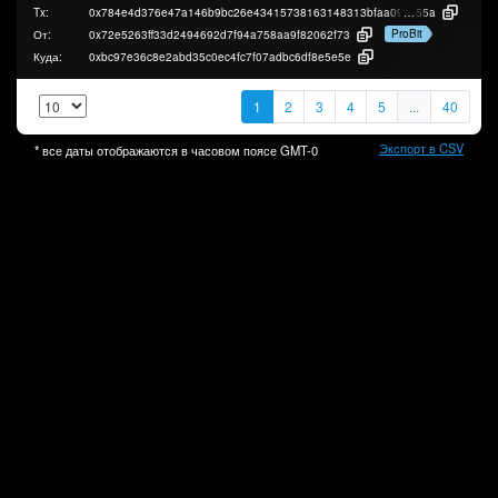
Tx:
0x784e4d376e47a146b9bc26e43415738163148313bfaa094f46ffdaf8b1e47
55a
ProBit
От:
0x72e5263ff33d2494692d7f94a758aa9f82062f73
Куда:
0xbc97e36c8e2abd35c0ec4fc7f07adbc6df8e5e5e
1
2
3
4
5
...
40
Экспорт в CSV
* все даты отображаются в часовом поясе
GMT-0