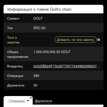
Информация о токене
Golfro chain
Символ
GOLF
Тип
ERC-20
Теги и
Добавить тег или заметку
заметки
Общее
1,000,000,000.00 GOLF
предложение
Владелец
0x3cEB524F73c287750772499820A06375Dc6edDcB
Операции
395
Держатели
30
Держатели