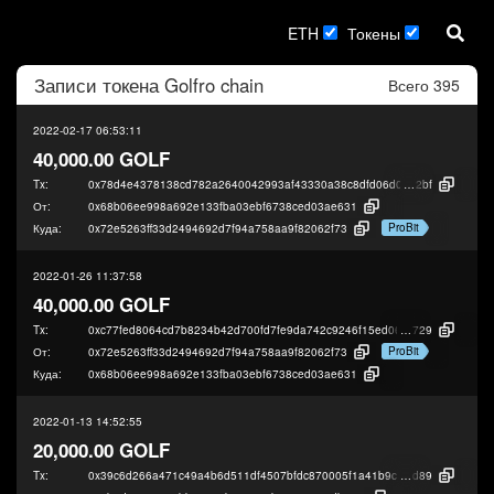
ETH
Токены
Записи токена
Golfro chain
Всего 395
2022-02-17 06:53:11
40,000.00 GOLF
Tx:
0x78d4e4378138cd782a2640042993af43330a38c8dfd06d0558ffbead280a9
2bf
От:
0x68b06ee998a692e133fba03ebf6738ced03ae631
ProBit
Куда:
0x72e5263ff33d2494692d7f94a758aa9f82062f73
2022-01-26 11:37:58
40,000.00 GOLF
Tx:
0xc77fed8064cd7b8234b42d700fd7fe9da742c9246f15ed06cf277daade4bc
729
ProBit
От:
0x72e5263ff33d2494692d7f94a758aa9f82062f73
Куда:
0x68b06ee998a692e133fba03ebf6738ced03ae631
2022-01-13 14:52:55
20,000.00 GOLF
Tx:
0x39c6d266a471c49a4b6d511df4507bfdc870005f1a41b9c1ca22fc4c32875
d89