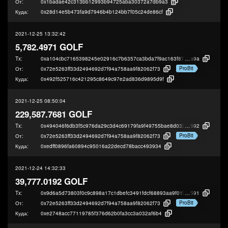
От:
0x1badae42c313bb12993b94725aba30372a7db9a3
Куда:
0x28d14e5b473fa9d7946b4b124bb7f05c24de86cf
2021-12-25 13:32:42
5,782.4971 GOLF
Tx:
0xa104cbc7165398245e02916c7b6357ca3bda7f9ac163f87c594140c867643
a9a
ProBit
От:
0x72e5263ff33d2494692d7f94a758aa9f82062f73
Куда:
0x492f525716c421295c8649c97e2ad836d9895d9f
2021-12-25 08:50:04
229,587.7681 GOLF
Tx:
0x494046f6db3f5c976da29c3d4c69179fa9f49755bae8d032200b9825dcd20
692
ProBit
От:
0x72e5263ff33d2494692d7f94a758aa9f82062f73
Куда:
0xedff0896fa60894c95016a22decd78bacc493934
2021-12-24 14:32:33
39,777.0192 GOLF
Tx:
0x9d6a5d73803f0c9c898a17c1dbefc3491fdcf68893aa9f01bb8102ebfa7a8
591
ProBit
От:
0x72e5263ff33d2494692d7f94a758aa9f82062f73
Куда:
0xe2748acc77119785f376d62b0fa3cc3a032af6b4