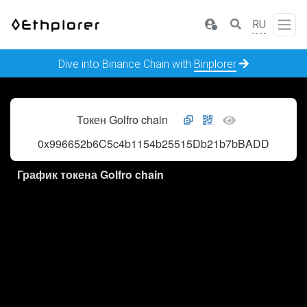
RU
Dive into Binance Chain with
Binplorer
Токен Golfro chain
0x996652b6C5c4b1154b25515Db21b7bBADD40ddFa
График токена Golfro chain