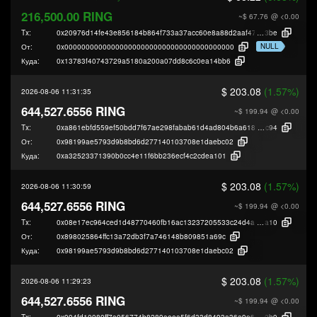
216,500.00 RING
~$ 67.76
@ <0.00
Tx:
0x20976d14fe43e856184b864f733a37acc60e8a88d2aaf471cd195c2b10bde
3be
NULL
От:
0x0000000000000000000000000000000000000000
Куда:
0x13783f40743729a5180a200a07dd8c6c0ea14bb6
$ 203.08
(1.57%)
2026-08-06 11:31:35
644,527.6556 RING
~$ 199.94
@ <0.00
Tx:
0xa861ebfd559ef50bdd7f67ae298fabab61d4ad804b6a618044b817af9f368
c94
От:
0x98199ae5793d9b8bd6d277140103708e1daebc02
Куда:
0xa32523371390b0cc4e11f6bb236ecf4c2cdea101
$ 203.08
(1.57%)
2026-08-06 11:30:59
644,527.6556 RING
~$ 199.94
@ <0.00
Tx:
0x08e17ec964ced1d48770460fb16ac13237205533c24d4aa8bed3edd5ee20
a10
От:
0x898025864ffc13a72db3f7a746148b809851a69c
Куда:
0x98199ae5793d9b8bd6d277140103708e1daebc02
$ 203.08
(1.57%)
2026-08-06 11:29:23
644,527.6556 RING
~$ 199.94
@ <0.00
Tx:
0x994fd10080ff7a056774b8289aeea5f6d33d8493a36a9e69049cf8c935249
9b9