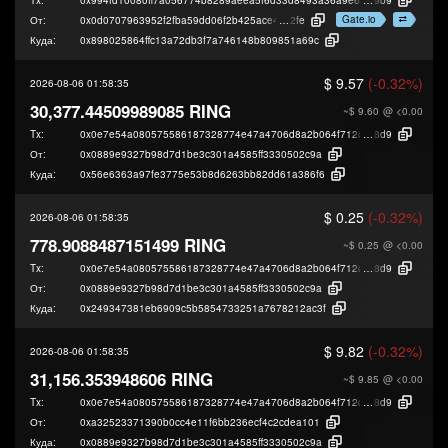
Gate.io
От:
0x0d0707963952f2fba59dd06f2b425ace40b49
2fe
Куда:
0x898025864ffc13a72db3f7a746148b809851a69c
$ 9.57
(-0.32%)
2026-08-06 01:58:35
30,377.44509989085 RING
~$ 9.60
@ <0.00
Tx:
0x0e7e54a080575586187328774e47a4706d8a2b064f712d17bfe1080588ec
8d9
От:
0x0889e9327b98d7d1be3c301a4585ff3330502c9a
Куда:
0x56e6363a97fe3775e53b8d6263bb82dd61a386f6
$ 0.25
(-0.32%)
2026-08-06 01:58:35
778.9088487151499 RING
~$ 0.25
@ <0.00
Tx:
0x0e7e54a080575586187328774e47a4706d8a2b064f712d17bfe1080588ec
8d9
От:
0x0889e9327b98d7d1be3c301a4585ff3330502c9a
Куда:
0x249347381eb6909c5b5854733251a7678212ac3f
$ 9.82
(-0.32%)
2026-08-06 01:58:35
31,156.353948606 RING
~$ 9.85
@ <0.00
Tx:
0x0e7e54a080575586187328774e47a4706d8a2b064f712d17bfe1080588ec
8d9
От:
0xa32523371390b0cc4e11f6bb236ecf4c2cdea101
Куда:
0x0889e9327b98d7d1be3c301a4585ff3330502c9a