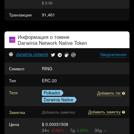
$ 0.00
Транзакции
91,461
Информация о токене
Darwinia Network Native Token
darwinia.network
Уведомление
Символ
RING
Тип
ERC-20
Теги
Polkadot
Добавить тег
Darwinia Native
Заметка
Добавить заметку
Добавить заметку
Цена
$ 0.00031508
24ч
-0.64%
7д
0.65%
30д
--