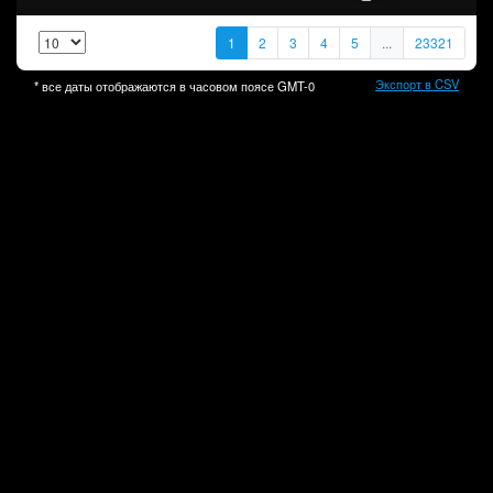
1
2
3
4
5
...
23321
Экспорт в CSV
* все даты отображаются в часовом поясе
GMT-0