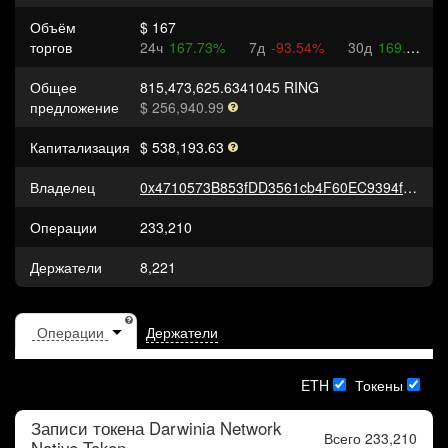
Объём
$ 167
торгов
24ч
167.73%
7д
-93.54%
30д
169.63%
Общее
815,473,625.6341045 RING
предложение
$ 256,940.99
Капитализация
$ 538,193.63
Владелец
0x4710573B853fDD3561cb4F60EC9394f0155d5105
Операции
233,210
Держатели
8,221
Держатели
ETH
Токены
Записи токена
Darwinia Network
Всего 233,210
Native Token