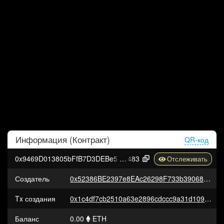
Информация (
Контракт
)
QR-код
0x9469D013805bFfB7D3DEBe5E7839237e535ec
483
Создатель
0x52386BE2397e8EAc26298F733b390684203fB580
Tx создания
0x1c4df7cb2510a63e2896cdccc9a31d109e61c528bed66b4d43842e1e2ec0ff98
Баланс
0.00
ETH