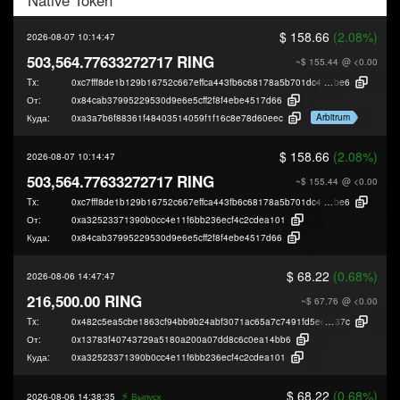
$ 158.66
(2.08%)
2026-08-07 10:14:47
503,564.77633272717 RING
~$ 155.44
@ <0.00
Tx:
0xc7fff8de1b129b16752c667effca443fb6c68178a5b701dc44b1cb1531a51
be6
От:
0x84cab37995229530d9e6e5cff2f8f4ebe4517d66
Arbitrum
Куда:
0xa3a7b6f88361f48403514059f1f16c8e78d60eec
$ 158.66
(2.08%)
2026-08-07 10:14:47
503,564.77633272717 RING
~$ 155.44
@ <0.00
Tx:
0xc7fff8de1b129b16752c667effca443fb6c68178a5b701dc44b1cb1531a51
be6
От:
0xa32523371390b0cc4e11f6bb236ecf4c2cdea101
Куда:
0x84cab37995229530d9e6e5cff2f8f4ebe4517d66
$ 68.22
(0.68%)
2026-08-06 14:47:47
216,500.00 RING
~$ 67.76
@ <0.00
Tx:
0x482c5ea5cbe1863cf94bb9b24abf3071ac65a7c7491fd5eea2be49ae99b97
37c
От:
0x13783f40743729a5180a200a07dd8c6c0ea14bb6
Куда:
0xa32523371390b0cc4e11f6bb236ecf4c2cdea101
$ 68.22
(0.68%)
⚡️
2026-08-06 14:38:35
Выпуск