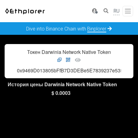
RU
Dive into Binance Chain with
Binplorer
Токен Darwinia Network Native Token
0x9469D013805bFfB7D3DEBe5E7839237e535ec483
История цены Darwinia Network Native Token
$ 0.0003