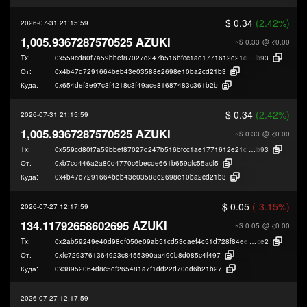
$ 0.34
(2.42%)
2026-07-31 21:15:59
1,005.9367287570525 AZUKI
~$ 0.33
@ <0.00
Tx:
0x559cd80f7a59bbef87027d247b516bfcc1ae1771612e21c9e3d593032eab1
b93
От:
0x4b47d7291664beb43e03588e2698e10ba2cd21b3
Куда:
0x654def3e97c3f4218c3f49ace81687483c361b2b
$ 0.34
(2.42%)
2026-07-31 21:15:59
1,005.9367287570525 AZUKI
~$ 0.33
@ <0.00
Tx:
0x559cd80f7a59bbef87027d247b516bfcc1ae1771612e21c9e3d593032eab1
b93
От:
0xb7cd446a2a80d4770c6becde661b659cfc55acf5
Куда:
0x4b47d7291664beb43e03588e2698e10ba2cd21b3
$ 0.05
(-3.15%)
2026-07-27 12:17:59
134.11792658602695 AZUKI
~$ 0.05
@ <0.00
Tx:
0x2ab59249e40d98df050e09ab51cd53daef4c51d728f84eec16d8d15bf14e6
ce2
От:
0xfc7293761364923c8455390aa490b8d085c4f497
Куда:
0x38952064d8c5ef265481a7f1dd22d70dd6b21b27
2026-07-27 12:17:59