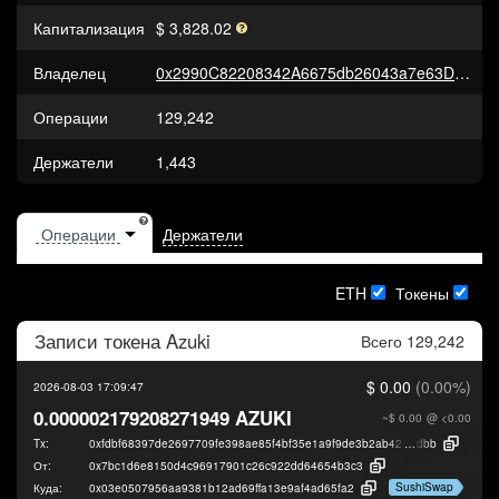
Капитализация
$ 3,828.02
Владелец
0x2990C82208342A6675db26043a7e63Db6EC0B945
Операции
129,242
Держатели
1,443
Держатели
ETH
Токены
Записи токена
Azuki
Всего 129,242
$ 0.00
(0.00%)
2026-08-03 17:09:47
0.000002179208271949 AZUKI
~$ 0.00
@ <0.00
Tx:
0xfdbf68397de2697709fe398ae85f4bf35e1a9f9de3b2ab42d529ba5714d40
dbb
От:
0x7bc1d6e8150d4c96917901c26c922dd64654b3c3
SushiSwap
Куда:
0x03e0507956aa9381b12ad69ffa13e9af4ad65fa2