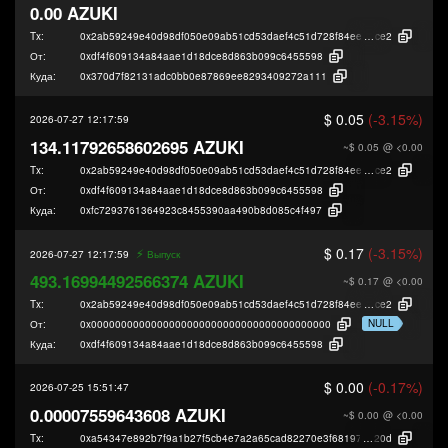
0.00 AZUKI
Tx:
0x2ab59249e40d98df050e09ab51cd53daef4c51d728f84eec16d8d15bf14e6
ce2
От:
0xdf4f609134a84aae1d18dce8d863b099c6455598
Куда:
0x370d7f82131adc0bb0e87869ee8293409272a111
$ 0.05
(-3.15%)
2026-07-27 12:17:59
134.11792658602695 AZUKI
~$ 0.05
@ <0.00
Tx:
0x2ab59249e40d98df050e09ab51cd53daef4c51d728f84eec16d8d15bf14e6
ce2
От:
0xdf4f609134a84aae1d18dce8d863b099c6455598
Куда:
0xfc7293761364923c8455390aa490b8d085c4f497
$ 0.17
(-3.15%)
⚡️
2026-07-27 12:17:59
Выпуск
493.16994492566374 AZUKI
~$ 0.17
@ <0.00
Tx:
0x2ab59249e40d98df050e09ab51cd53daef4c51d728f84eec16d8d15bf14e6
ce2
NULL
От:
0x0000000000000000000000000000000000000000
Куда:
0xdf4f609134a84aae1d18dce8d863b099c6455598
$ 0.00
(-0.17%)
2026-07-25 15:51:47
0.00007559643608 AZUKI
~$ 0.00
@ <0.00
Tx:
0xa54347e892b7f9a1b27f5cb4e7a2a65cad82270e3f681978d1ab0756f8152
20d