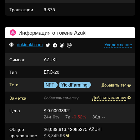
Транзакции
9,675
Информация о токене
Azuki
dokidoki.com
Уведомление
Символ
AZUKI
Тип
ERC-20
Теги
NFT
YieldFarming
Добавить тег
Заметка
Добавить заметку
Добавить заметку
Цена
$ 0.00033921
24ч
0%
7д
-0.52%
30д
--
Общее
26,089,613.42085275 AZUKI
предложение
$ 8,849.96