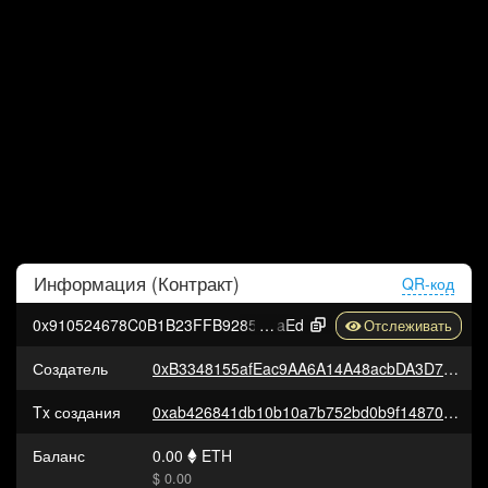
Информация (
Контракт
)
QR-код
0x910524678C0B1B23FFB9285a81f99C29C11CB
aEd
Создатель
0xB3348155afEac9AA6A14A48acbDA3D71100407fd
Tx создания
0xab426841db10b10a7b752bd0b9f14870859beb0d7a987ddc7434623f914f948f
Баланс
0.00
ETH
$ 0.00