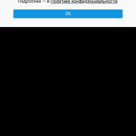
Подробнее — в
Политике конфиденциальности
.
OK
© 2016-2026 Ethplorer
Конфиденциальность и условия
См. также:
Публикации
База знаний
Обсуждение
API