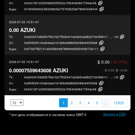
От:
0x43c1bf1a33506d2d3f023a1f354e608e7784ac46
Куда:
0x78485e6e2383268cda7f3762b2fa878e64338444
2026-07-25 15:51:47
0.00 AZUKI
Tx:
0xa54347e892b7f9a1b27f5cb4e7a2a65cad82270e3f681978d1ab0756f8152
20d
От:
0xdf4f609134a84aae1d18dce8d863b099c6455598
Куда:
0x370d7f82131adc0bb0e87869ee8293409272a111
$ 0.00
(-0.17%)
2026-07-25 15:51:47
0.00007559643608 AZUKI
~$ 0.00
@ <0.00
Tx:
0xa54347e892b7f9a1b27f5cb4e7a2a65cad82270e3f681978d1ab0756f8152
20d
От:
0xdf4f609134a84aae1d18dce8d863b099c6455598
Куда:
0x43c1bf1a33506d2d3f023a1f354e608e7784ac46
1
2
3
4
5
...
12925
Экспорт в CSV
* все даты отображаются в часовом поясе
GMT-0