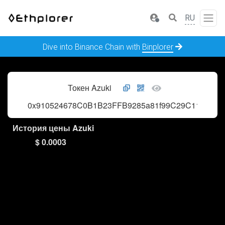
RU
Dive into Binance Chain with
Binplorer
Токен Azuki
0x910524678C0B1B23FFB9285a81f99C29C11CBaE
История цены Azuki
$ 0.0003