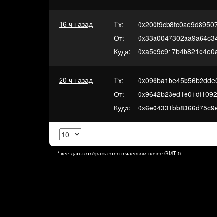
16 ч назад
Tx:
0x200f9cb8fc0ae9d8950
От:
0x33a0047302aa9a64c3
Куда:
0xa5e9c917b4b821e4e0
20 ч назад
Tx:
0x096ba1be45b56b2dde
От:
0x9642b23ed1e01df109
Куда:
0x6e04331bb8366d75c9e
* все даты отображаются в часовом поясе
GMT-0