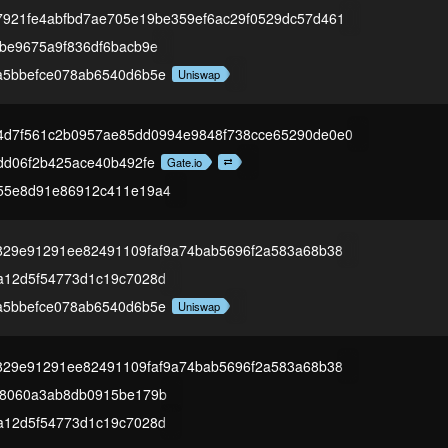
921fe4abfbd7ae705e19be359ef6ac29f0529dc57d461
be9675a9f836df6bacb9e
a5bbefce078ab6540d6b5e
Uniswap
4d7f561c2b0957ae85dd0994e9848f738cce65290de0e0
dd06f2b425ace40b492fe
Gate.io
55e8d91e86912c411e19a4
829e91291ee82491109faf9a74bab5696f2a583a68b38
a12d5f54773d1c19c7028d
a5bbefce078ab6540d6b5e
Uniswap
829e91291ee82491109faf9a74bab5696f2a583a68b38
a8060a3ab8db0915be179b
a12d5f54773d1c19c7028d