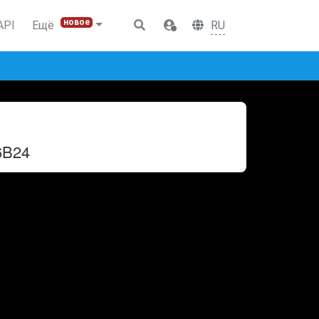
новое
RU
API
Ещё
6B24