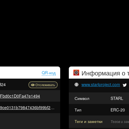
Информация о 
QR-код
B24
www.starlproject.com
3Fbd0c1D0Fa47e1494
Символ
STARL
0x9c181f0dab7e5b8deac743909ce0131b79847436bf99bf2866d15328d831ae05
Тип
ERC-20
Теги и заметки
Тегов и з