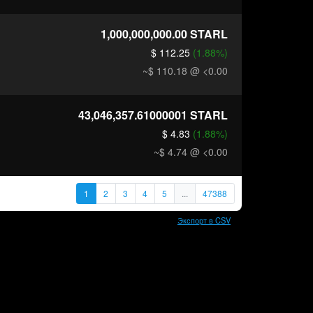
1,000,000,000.00
STARL
$ 112.25
(1.88%)
~$ 110.18
@ <0.00
43,046,357.61000001
STARL
$ 4.83
(1.88%)
~$ 4.74
@ <0.00
1
2
3
4
5
...
47388
Экспорт в CSV