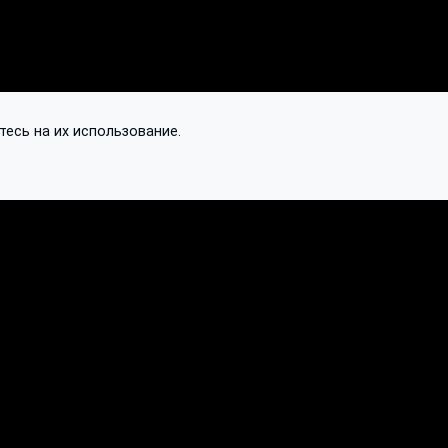
тесь на их использование.
Контакты
Подписаться
Обновить ваш токен