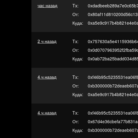
час назад
Tx:
0xdadbeeb289a7e0c65b7
От:
0x80af11d810200d56c13
Куда:
0xa5e9c917b4b821e4e0
2 ч назад
Tx:
0x757630a5e4115936b6
От:
0x0d0707963952f2fba59
Куда:
0x0ab72ba25badd034d8
4 ч назад
Tx:
0xf46b95c5235531ea06f
От:
0xb300000b72deaeb607
Куда:
0xa5e9c917b4b821e4e0
4 ч назад
Tx:
0xf46b95c5235531ea06f
От:
0x67d4e36cbefa77b831
Куда:
0xb300000b72deaeb607