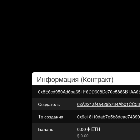
Информация (
Контракт
)
0x8E6cd950Ad6ba651F6DD608Dc70e5886B1AA6
Создатель
0xA221af4a429b734Abb1CC5
Tx создания
Баланс
0.00
ETH
$ 0.00