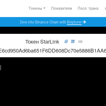
Токены
Показатели
Посл. транз.
Dive into Binance Chain with
Binplorer
Токен StarLink
E6cd950Ad6ba651F6DD608Dc70e5886B1AA