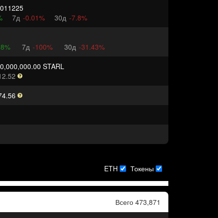
0011225
%
7д
-0.01%
30д
-7.8%
18%
7д
-100%
30д
-31.43%
00,000,000.00 STARL
12.52
74.56
ETH
Токены
Всего 473,871