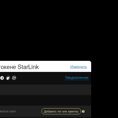
токене
StarLink
Изменить
Уведомление
аметок нет
Добавить тег или заметку