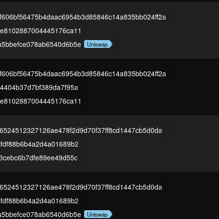
f606bf56475b4daac6954b3d85846c14a835bb024ff2a
ae8102887004445176ca11
a5bbefce078ab6540d6b5e
Uniswap
f606bf56475b4daac6954b3d85846c14a835bb024ff2a
4404b37d7bf389da7f95a
ae8102887004445176ca11
c6524512327126ae478f2d9d70f37ff8cd1447cb5d0da
fdf88b6b4a2d4a01689b2
3cebc6b7dfe89ee49d55c
c6524512327126ae478f2d9d70f37ff8cd1447cb5d0da
fdf88b6b4a2d4a01689b2
a5bbefce078ab6540d6b5e
Uniswap