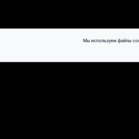
Мы используем файлы cook
© 2016-2026 Ethplorer
Конфиденциальность и условия
См. также: