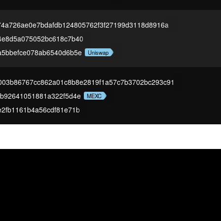
74a726ae0e7bdafdb124805762f3f27199d3118d8916a
4e8d5a075052bc618c7b40
a5bbefce078ab6540d6b5e
Uniswap
003b86767cc862a01c8b8e2819f1a57c7b3702bc293c91
2b92641051881a322f5d4e
MEXC
2fb1161b4a56cdf81e71b