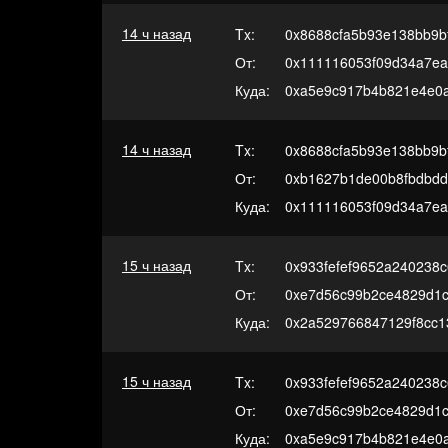
14 ч назад
Tx:
0x8688cfa5b93e138bb9b
От:
0x111116053f09d34a7e
Куда:
0xa5e9c917b4b821e4e0
14 ч назад
Tx:
0x8688cfa5b93e138bb9b
От:
0xb1627b1de00b8fbdbdd
Куда:
0x111116053f09d34a7e
15 ч назад
Tx:
0x933fefef9652a240238
От:
0xe7d56c99b2ce4829d1c
Куда:
0x2a529766847129f8cc1
15 ч назад
Tx:
0x933fefef9652a240238
От:
0xe7d56c99b2ce4829d1c
Куда:
0xa5e9c917b4b821e4e0