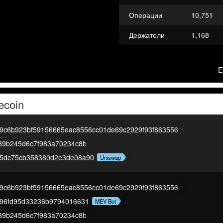
Операции
10,751
Держатели
1,168
E
ecoin
f9c6b923bf59156665eac8556cc01de69c2929f93f863556
e89b245d6c7f983a70234c8b
5dc75cb358380d2e3de08a90
Uniswap
f9c6b923bf59156665eac8556cc01de69c2929f93f863556
296fd95d33236b9794016631
MEV Bot
e89b245d6c7f983a70234c8b