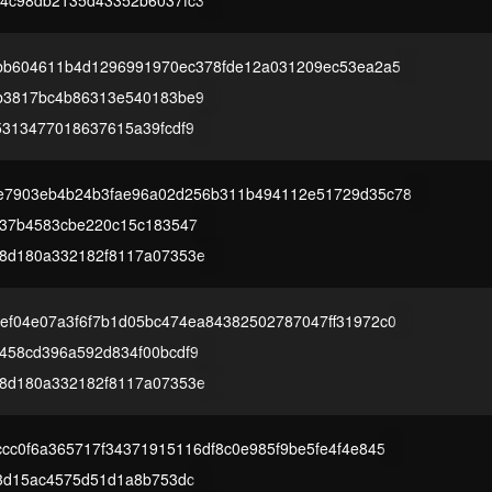
4c98db2135d43352b6037fc3
9bb604611b4d1296991970ec378fde12a031209ec53ea2a5
b3817bc4b86313e540183be9
5313477018637615a39fcdf9
e7903eb4b24b3fae96a02d256b311b494112e51729d35c78
537b4583cbe220c15c183547
8d180a332182f8117a07353e
ef04e07a3f6f7b1d05bc474ea84382502787047ff31972c0
458cd396a592d834f00bcdf9
8d180a332182f8117a07353e
cc0f6a365717f34371915116df8c0e985f9be5fe4f4e845
13d15ac4575d51d1a8b753dc