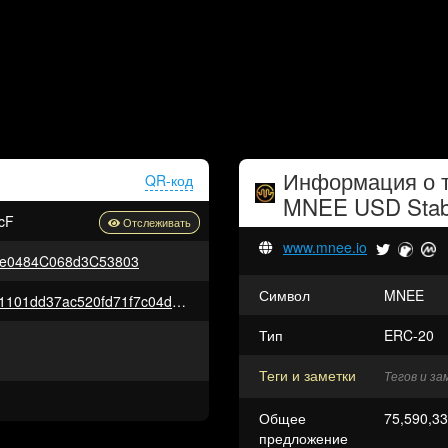
Информация о 
QR-код
MNEE USD Stab
cF
www.mnee.io
9e0484C068d3C53803
Символ
MNEE
0x043a59897a2ae76d697be2a1101dd37ac520fd71f7c04d134b4b9b5ad9c16636
Тип
ERC-20
Теги и заметки
Тегов и з
Общее
75,590,3
предложение