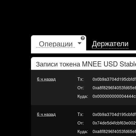
Держатели
Записи токена
MNEE USD Stabl
6 ч назад
Tx:
0x0b9a3704d195cbfd
От:
0xa8f8296f4053fd65
Куда:
0x000000000004444c
6 ч назад
Tx:
0x0b9a3704d195cbfd
От:
0x74de5d4fcbf63e00
Куда:
0xa8f8296f4053fd65