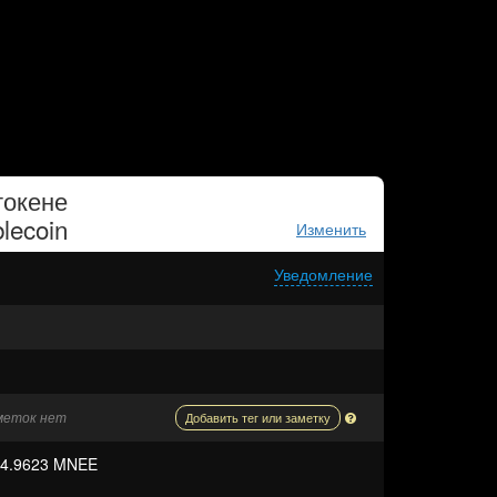
токене
lecoin
Изменить
Уведомление
аметок нет
Добавить тег или заметку
34.9623 MNEE