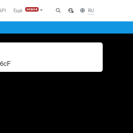
новое
RU
API
Ещё
6cF