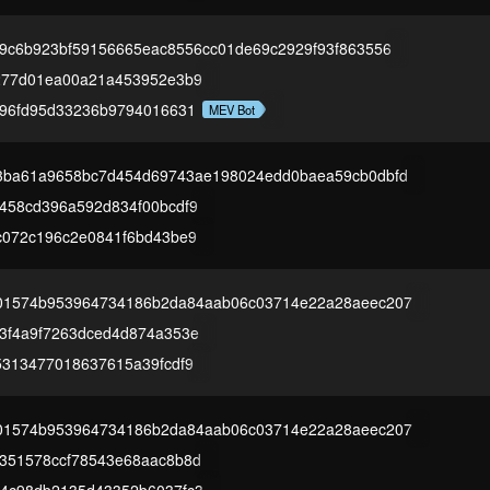
f9c6b923bf59156665eac8556cc01de69c2929f93f863556
277d01ea00a21a453952e3b9
296fd95d33236b9794016631
MEV Bot
3ba61a9658bc7d454d69743ae198024edd0baea59cb0dbfd
458cd396a592d834f00bcdf9
c072c196c2e0841f6bd43be9
01574b953964734186b2da84aab06c03714e22a28aeec207
3f4a9f7263dced4d874a353e
5313477018637615a39fcdf9
01574b953964734186b2da84aab06c03714e22a28aeec207
351578ccf78543e68aac8b8d