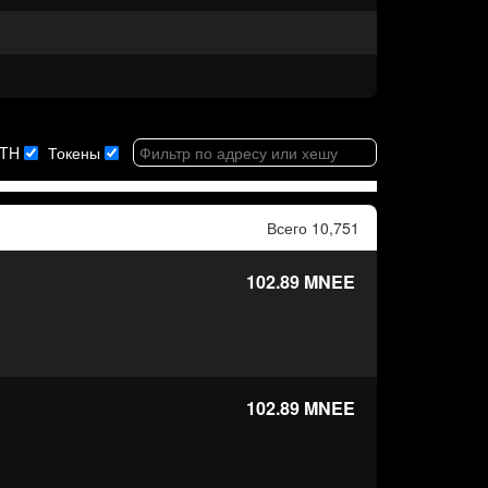
TH
Токены
Всего 10,751
102.89
MNEE
102.89
MNEE