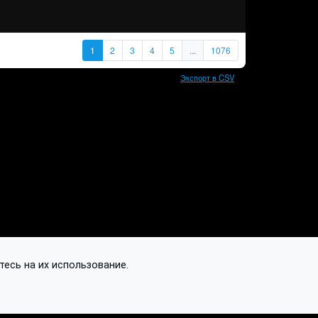
1
2
3
4
5
...
1076
Экспорт в CSV
тесь на их использование.