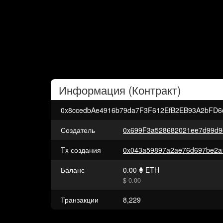
Информация (
Контракт
)
0x8ccedbAe4916b79da7F3F612EfB2EB93A2bFD6
Создатель
0x699F3a528682021ee7d99d
Tx создания
Баланс
0.00
ETH
$ 0.00
Транзакции
8,229