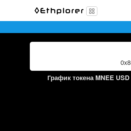
0x
График токена MNEE USD 