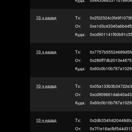
Куда:
0x4435683371d18e06
10 ч назад
Tx:
0x2f22324c3fe9f107
От:
0xe1d3c43340abb44f
Куда:
0xcd901141f60b91c3
10 ч назад
Tx:
0x7757b55524689d5f
От:
0x286ff7db2013e487
Куда:
0x60c0b10b787a1029
10 ч назад
Tx:
0x05a133b3b34722e3
От:
0xcd909661dab40a43
Куда:
0x60c0b10b787a1029
10 ч назад
Tx:
0x2db334fc620448d0c
От:
0x7f1e16acfbf544d3