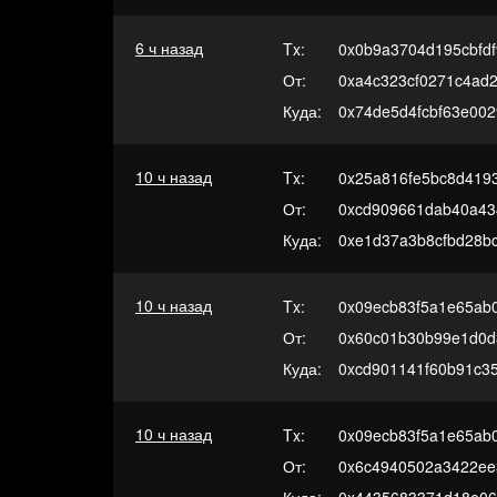
6 ч назад
Tx:
0x0b9a3704d195cbfd
От:
0xa4c323cf0271c4ad
Куда:
0x74de5d4fcbf63e00
10 ч назад
Tx:
0x25a816fe5bc8d419
От:
0xcd909661dab40a43
Куда:
0xe1d37a3b8cfbd28b
10 ч назад
Tx:
0x09ecb83f5a1e65ab
От:
0x60c01b30b99e1d0d
Куда:
0xcd901141f60b91c3
10 ч назад
Tx:
0x09ecb83f5a1e65ab
От:
0x6c4940502a3422ee