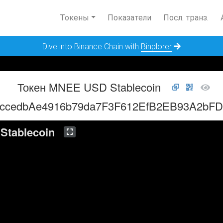
Токены
Показатели
Посл. транз.
Dive into Binance Chain with
Binplorer
Токен MNEE USD Stablecoin
8ccedbAe4916b79da7F3F612EfB2EB93A2bFD
Stablecoin