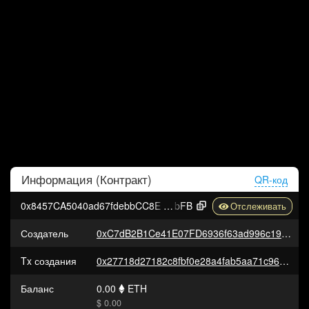
Информация (
Контракт
)
QR-код
0x8457CA5040ad67fdebbCC8EdCE889A335Bc0f
bFB
Создатель
0xC7dB2B1Ce41E07FD6936f63ad996c1926F768dEE
Tx создания
0x27718d27182c8fbf0e28a4fab5aa71c96e012349b144974bdf0483fe8f7ebeee
Баланс
0.00
ETH
$ 0.00