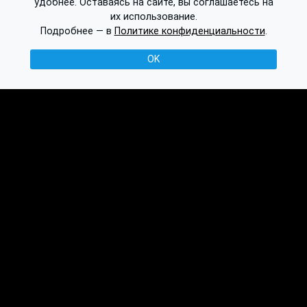
удобнее. Оставаясь на сайте, вы соглашаетесь на
их использование.
Подробнее — в
Политике конфиденциальности
.
OK
© 2016-2026 Ethplorer
Конфиденциальность и условия
См. также:
Публикации
База знаний
Обсуждение