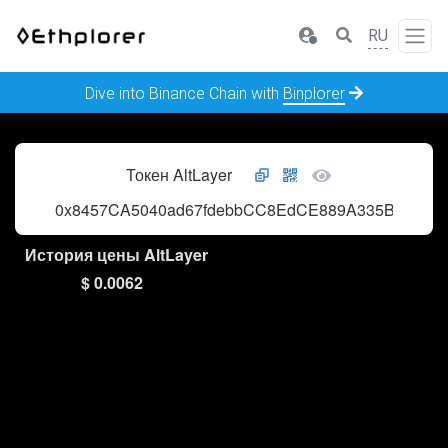
RU
Dive into Binance Chain with
Binplorer
Токен AltLayer
0x8457CA5040ad67fdebbCC8EdCE889A335Bc0fbFB
История цены AltLayer
$ 0.0062