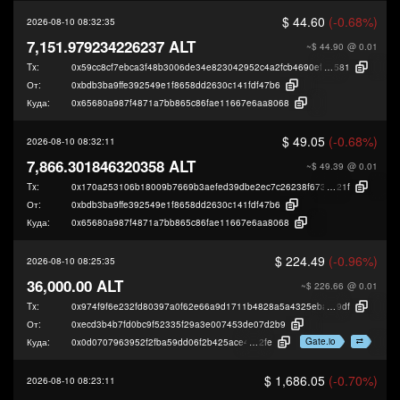
$ 44.60
(-0.68%)
2026-08-10 08:32:35
7,151.979234226237 ALT
~$ 44.90
@ 0.01
Tx:
0x59cc8cf7ebca3f48b3006de34e823042952c4a2fcb4690ef9bb394551cf6b
581
От:
0xbdb3ba9ffe392549e1f8658dd2630c141fdf47b6
Куда:
0x65680a987f4871a7bb865c86fae11667e6aa8068
$ 49.05
(-0.68%)
2026-08-10 08:32:11
7,866.301846320358 ALT
~$ 49.39
@ 0.01
Tx:
0x170a253106b18009b7669b3aefed39dbe2ec7c26238f6734a78efcd8338ef
21f
От:
0xbdb3ba9ffe392549e1f8658dd2630c141fdf47b6
Куда:
0x65680a987f4871a7bb865c86fae11667e6aa8068
$ 224.49
(-0.96%)
2026-08-10 08:25:35
36,000.00 ALT
~$ 226.66
@ 0.01
Tx:
0x974f9f6e232fd80397a0f62e66a9d1711b4828a5a4325ebac268612994c57
9df
От:
0xecd3b4b7fd0bc9f52335f29a3e007453de07d2b9
Gate.io
Куда:
0x0d0707963952f2fba59dd06f2b425ace40b49
2fe
$ 1,686.05
(-0.70%)
2026-08-10 08:23:11