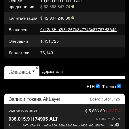
Общее
10,000,000,000.00 ALT
предложение
$ 62,358,847.74
Капитализация
$ 42,937,248.38
Владелец
0x12a6Bfb2f81267b847743c87767B3A45b897b1C0
Операции
1,451,725
Держатели
73,140
Держатели
ETH
Токены
Записи токена
AltLayer
Всего 1,451,725
$ 5,836.89
(-0.37%)
2026-08-10 08:35:35
936,015.91174995 ALT
~$ 5,858.74
@ 0.01
Tx:
0x7da7a4181bae7ac350196ba92a03e4cc1632fab5d85176eb472ed0c809b3
1f9