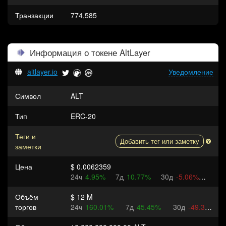
Транзакции
774,585
Информация о токене
AltLayer
altlayer.io
Уведомление
Символ
ALT
Тип
ERC-20
Теги и
Добавить тег или заметку
заметки
Цена
$ 0.0062359
24ч
4.95%
7д
10.77%
30д
-5.06%
Объём
$ 12 M
торгов
24ч
160.01%
7д
45.45%
30д
-49.3%