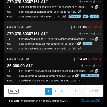
270,379.30307161 ALT
~$ 1,698.00
@ 0.01
Tx:
0x9262f042ffadf3824d9693de37811a2dea0e58b784489b50e24c3abdbb0e9
4db
От:
0x41fbba5cb38d22b2d80606406944cedd7c97f6f9
Binance
Vault
Куда:
0x28c6c06298d514db089934071355e5743bf21
d60
$ 1,686.05
(-0.70%)
2026-08-10 08:19:59
270,379.30307161 ALT
~$ 1,698.00
@ 0.01
Tx:
0xc961cadf089523d1121896c7f95ccffdbc60ca8f875c83ffa4467176a582c
39c
Bybit
От:
0xa31231e727ca53ff95f0d00a06c645110c4ab647
Куда:
0x41fbba5cb38d22b2d80606406944cedd7c97f6f9
$ 224.49
(-1.33%)
2026-08-10 08:15:11
36,000.00 ALT
~$ 227.51
@ 0.01
Tx:
0x84880170759a4e4eedc761e8032950c984ed3eede03bb482136a4127716
379
GSR Markets
От:
0xe92e65049b3c2ca12806e9567b08895118c5a
03f
Куда:
0xecd3b4b7fd0bc9f52335f29a3e007453de07d2b9
1
2
3
4
5
...
145173
Экспорт в CSV
* все даты отображаются в часовом поясе
GMT-0