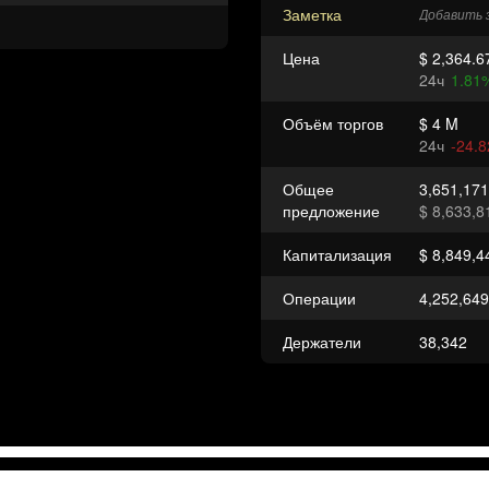
Заметка
Добавить 
Цена
$ 2,364.6
24ч
1.81
Объём торгов
$ 4 M
24ч
-24.
Общее
3,651,17
предложение
$ 8,633,8
Капитализация
$ 8,849,4
Операции
4,252,649
Держатели
38,342