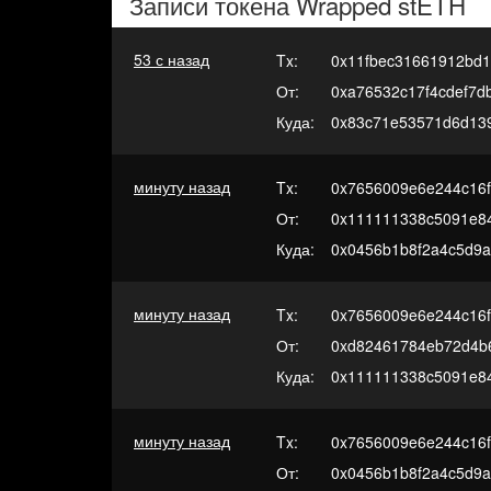
Записи токена
Wrapped stETH
54 с назад
Tx:
0x11fbec31661912bd
От:
0xa76532c17f4cdef7
Куда:
0x83c71e53571d6d13
минуту назад
Tx:
0x7656009e6e244c16f
От:
0x111111338c5091e8
Куда:
0x0456b1b8f2a4c5d9a
минуту назад
Tx:
0x7656009e6e244c16f
От:
0xd82461784eb72d4b
Куда:
0x111111338c5091e8
минуту назад
Tx:
0x7656009e6e244c16f
От:
0x0456b1b8f2a4c5d9a