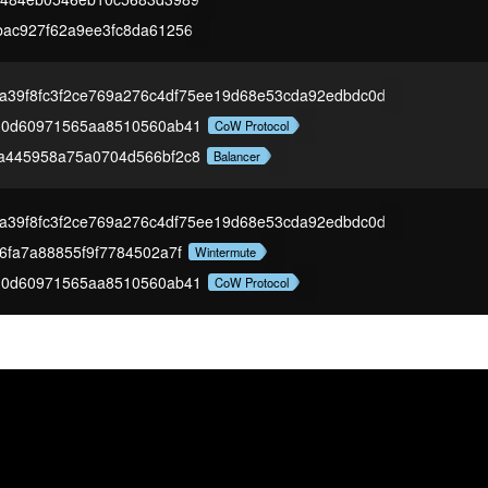
bac927f62a9ee3fc8da61256
a39f8fc3f2ce769a276c4df75ee19d68e53cda92edbdc0d
d0d60971565aa8510560ab41
CoW Protocol
a445958a75a0704d566bf2c8
Balancer
a39f8fc3f2ce769a276c4df75ee19d68e53cda92edbdc0d
6fa7a88855f9f7784502a7f
Wintermute
d0d60971565aa8510560ab41
CoW Protocol