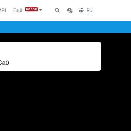
новое
RU
API
Ещё
Ca0