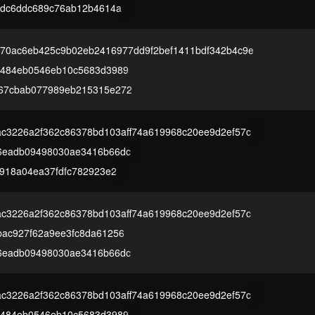
8dc6ddc689c76ab12b4614a
70ac6eb425c9b02eb2416977dd9f2bef1411bdf342b4c9e
5484eb0546eb10c5683d3989
67cbab077989eb215315e272
c3226a2f362c86378bd103aff74a619968c20ee9d2ef57c
6eadb09498030ae3416b66dc
8918a04ea37fdfc782923e2
c3226a2f362c86378bd103aff74a619968c20ee9d2ef57c
bac927f62a9ee3fc8da61256
6eadb09498030ae3416b66dc
c3226a2f362c86378bd103aff74a619968c20ee9d2ef57c
5484eb0546eb10c5683d3989