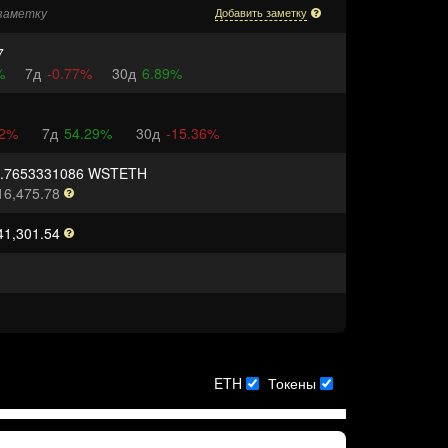
заметку
Добавить заметку
7
%
7д
-0.77%
30д
6.89%
82%
7д
54.29%
30д
-15.36%
1.7653331086 WSTETH
16,475.78
41,301.54
ETH
Токены