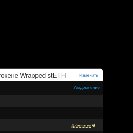
токене
Wrapped stETH
Изменить
Уведомление
Добавить тег