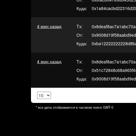
Куда:
0x1a84cacbd22316d2
4 мин назад
Tx:
0x8deaf8ac7a1abc70a
От:
0x9008d19f58aabd9e
Куда:
0xba12222222228d8b
4 мин назад
Tx:
0x8deaf8ac7a1abc70a
От:
0x51c72848c68a965f6
Куда:
0x9008d19f58aabd9e
* все даты отображаются в часовом поясе
GMT-0