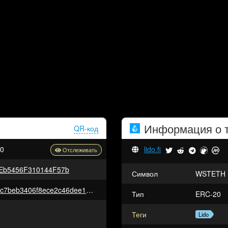
Информация о 
QR-код
a0
lido.fi
Eb5456F310144F57b
Символ
WSTETH
0xaf2c1a501d2b290ef1e84ddcfc7beb3406f8ece2c46dee14e212e8233654ff05
Тип
ERC-20
Теги
Lido