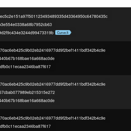
1ec5c2e151a97f501123493489335d43364950c64780435c
db3e554e0338a68b7952cb63
9d2f9c434e3244d99473319b
Curve.fi
70ac6eb425c9b02eb2416977dd9f2bef1411bdf342b4c9e
440b67b168bae16a668ac0de
dfb0c11ecaa2346ba87f617
70ac6eb425c9b02eb2416977dd9f2bef1411bdf342b4c9e
67cbab077989eb215315e272
440b67b168bae16a668ac0de
70ac6eb425c9b02eb2416977dd9f2bef1411bdf342b4c9e
dfb0c11ecaa2346ba87f617