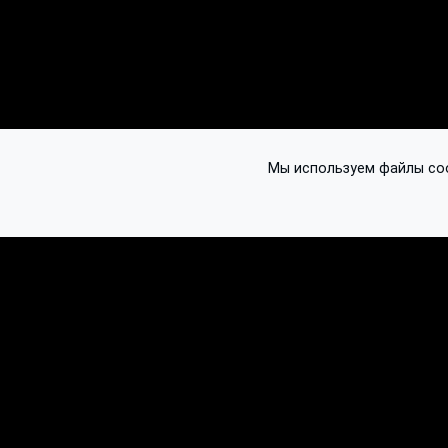
Мы используем файлы cook
© 2016-2026 Ethplorer
Конфиденциальность и условия