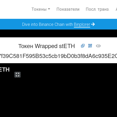
Токены
Показатели
Посл. транз.
Dive into Binance Chain with
Binplorer
Токен Wrapped stETH
7f39C581F595B53c5cb19bD0b3f8dA6c935E2
ETH