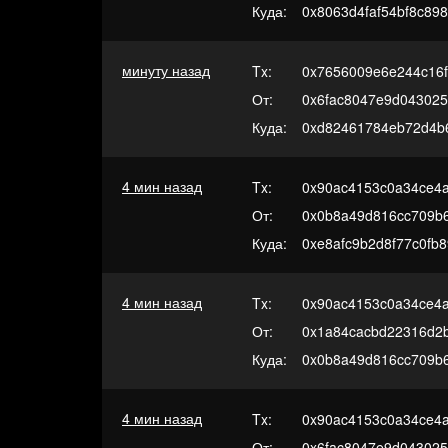
Куда:
0x8063d4faf54bf8c89
минуту назад
Tx:
0x7656009e6e244c16f
От:
0x6fac8047e9d04302
Куда:
0xd82461784eb72d4b
4 мин назад
Tx:
0x90ac4153c0a34ce4a
От:
0x0b8a49d816cc709b
Куда:
0xe8afc9b2d8f77c0fb
4 мин назад
Tx:
0x90ac4153c0a34ce4a
От:
0x1a84cacbd22316d2
Куда:
0x0b8a49d816cc709b
4 мин назад
Tx:
0x90ac4153c0a34ce4a
От:
0x6fac8047e9d04302