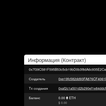
Информация (
Контракт
)
0x7f39C581F595B53c5cb19bD0b3f8dA6c935E2C
Создатель
0xe19fc582dd93FA876CF4061
Tx создания
Баланс
0.00
ETH
$ 0.00