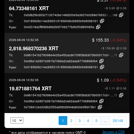
64.73348161 XRT
~$ 3.60
@ 0.06
Tx:
0x5d82f6cd03c713374cbe148d200e5a3637e0289e765328fb8524eccbfb5af
38d
От:
0x3185626c14acb9531d19560decb9d3e5e80681b1
Куда:
0x42018a2ff89b6d662b5f746277bd02f0d85f485a
$ 155.33
(-0.94%)
2026-08-09 10:52:35
2,818.968370236 XRT
~$ 156.80
@ 0.06
Tx:
0x961541b276096e4e35a4f5cacde70f9f3bdc870b00517cd4b133cf8198cd2
ff1
От:
0xcd6a1a2d07a381fa7eb6a2ca62aaa977eb8680b4
Куда:
0x3185626c14acb9531d19560decb9d3e5e80681b1
$ 1.09
(-0.94%)
2026-08-09 10:52:35
19.871881764 XRT
~$ 1.11
@ 0.06
Tx:
0x961541b276096e4e35a4f5cacde70f9f3bdc870b00517cd4b133cf8198cd2
ff1
От:
0xcd6a1a2d07a381fa7eb6a2ca62aaa977eb8680b4
Куда:
0x73691cee20db22f55a6fd0d5948ab00e0fb973b1
1
2
3
4
5
...
26148
Экспорт в CSV
* все даты отображаются в часовом поясе
GMT-0