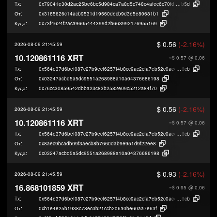
Tx:
0x79041e30d2ac25be6bc5d984ca7a8d5c748c4afec6c70fd478d0625b7900e
b5d
От:
0x3185626c14acb9531d19560decb9d3e5e80681b1
Куда:
0x73f4624f2aca9605444399d2b663992176955169
$ 0.56
(-2.16%)
2026-08-09 21:45:59
10.120861116 XRT
~$ 0.57
@ 0.06
Tx:
0x564e37d6bef087c27b9ecf6257f4b8cc9ac2cfa7eb52c0ac447cf6dd0c9f6
6cb
От:
0x03247acbd5a5dc9551a268988a10a04376686198
Куда:
0x76cc30859542dbba23c83b2582e09c5212a84f70
$ 0.56
(-2.16%)
2026-08-09 21:45:59
10.120861116 XRT
~$ 0.57
@ 0.06
Tx:
0x564e37d6bef087c27b9ecf6257f4b8cc9ac2cfa7eb52c0ac447cf6dd0c9f6
6cb
От:
0x8aec9bcadb09f3aecb8b7660dab9e951d9f22ee8
Куда:
0x03247acbd5a5dc9551a268988a10a04376686198
$ 0.93
(-2.16%)
2026-08-09 21:45:59
16.868101859 XRT
~$ 0.95
@ 0.06
Tx:
0x564e37d6bef087c27b9ecf6257f4b8cc9ac2cfa7eb52c0ac447cf6dd0c9f6
6cb
От:
0xb1e4e25b1938c78ec0b21ccb2d6a0be60aa7e63f