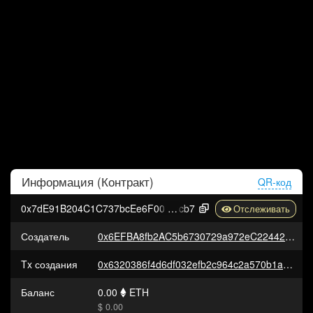
Информация (
Контракт
)
QR-код
0x7dE91B204C1C737bcEe6F000AAA6569Cf7061
cb7
Создатель
0x6EFBA8fb2AC5b6730729a972eC224426a287C3Ad
Tx создания
0x6320386f4d6df032efb2c964c2a570b1ae0bb45a6a8a97a6f071033a8e2d3ce6
Баланс
0.00
ETH
$ 0.00