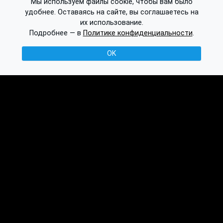
Мы используем файлы cookie, чтобы вам было
удобнее. Оставаясь на сайте, вы соглашаетесь на
их использование.
Подробнее — в
Политике конфиденциальности
.
OK
© 2016-2026 Ethplorer
Конфиденциальность и условия
См. также:
Публикации
База знаний