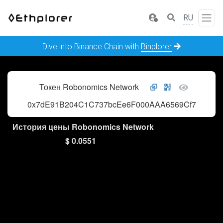
RU
Dive into Binance Chain with
Binplorer
Токен Robonomics Network
0x7dE91B204C1C737bcEe6F000AAA6569Cf7061cb7
История цены Robonomics Network
$ 0.0551