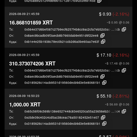
Куда:
0x2f5addf251244dbfb615712817f59f2c3fe8145d
$ 0.93
(-2.16%)
2026-08-09 21:45:59
16.868101859 XRT
~$ 0.95
@ 0.06
Tx:
0x564e37d6bef087c27b9ecf6257f4b8cc9ac2cfa7eb52c0ac447cf6dd0c9f6
6cb
От:
0x8aec9bcadb09f3aecb8b7660dab9e951d9f22ee8
Куда:
0xb1e4e25b1938c78ec0b21ccb2d6a0be60aa7e63f
$ 17.10
(-2.16%)
2026-08-09 21:45:59
310.373074206 XRT
~$ 17.48
@ 0.06
Tx:
0x564e37d6bef087c27b9ecf6257f4b8cc9ac2cfa7eb52c0ac447cf6dd0c9f6
6cb
От:
0x8aec9bcadb09f3aecb8b7660dab9e951d9f22ee8
Куда:
0x3185626c14acb9531d19560decb9d3e5e80681b1
$ 55.10
(-2.81%)
2026-08-09 16:50:23
1,000.00 XRT
~$ 56.69
@ 0.06
Tx:
0x65c56f09c569b138e6527448c83e6520ca55a23656eb2d636678937ceafe8
bc4
От:
0xc5de39c402c4cd5ac38ceac76a50182452e51e07
Куда:
0x3185626c14acb9531d19560decb9d3e5e80681b1
$ 3.57
(-0.94%)
2026-08-09 10:53:35