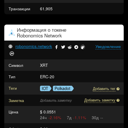
Транзакции
61,905
Информация о токене
Robonomics Network
robonomics.network
Уведомление
Символ
XRT
Тип
ERC-20
Теги
IOT
Polkadot
Добавить тег
Заметка
Добавить заметку
Добавить заметку
Цена
$ 0.0551
24ч
-2.16%
7д
-1.11%
30д
--