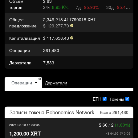
Объём
$ 83
торгов
24ч
8.95 K%
7д
-95.93%
30д
-95.42%
Общее
2,346,218.411790018 XRT
предложение
$ 129,277.70
Капитализация
$ 117,658.43
Операции
261,480
Держатели
7,533
Держатели
ETH
Токены
Записи токена
Robonomics Network
Всего 261,480
$ 66.12
(1.80%)
2026-08-10 16:33:35
1,200.00 XRT
~$ 64.95
@ 0.05