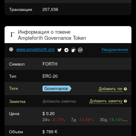
Транзакции
207,036
Информация о токене
Ampleforth Governance Token
www.ampleforth.org
Уведомление
Символ
FORTH
Тип
ERC-20
Теги
Governance
Добавить тег
Заметка
Добавить заметку
Добавить заметку
Цена
$ 0.20
24ч
-2.73%
7д
-13.49%
30д
19.14%
Объём
$ 789 K