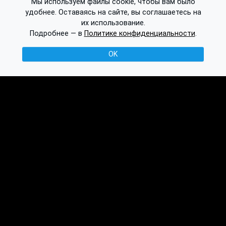
Мы используем файлы cookie, чтобы вам было
удобнее. Оставаясь на сайте, вы соглашаетесь на
их использование.
Подробнее — в
Политике конфиденциальности
.
OK
© 2016-2026 Ethplorer
Конфиденциальность и условия
См. также:
Публикации
База знаний