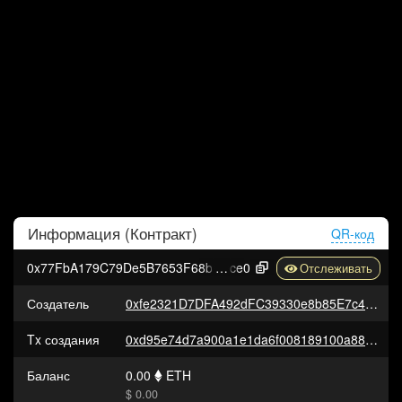
Информация (
Контракт
)
QR-код
0x77FbA179C79De5B7653F68b5039Af940AdA60
ce0
Создатель
0xfe2321D7DFA492dFC39330e8b85E7c49161e7F98
Tx создания
0xd95e74d7a900a1e1da6f008189100a88717ed7127887d09b054ac7b751bf997e
Баланс
0.00
ETH
$ 0.00