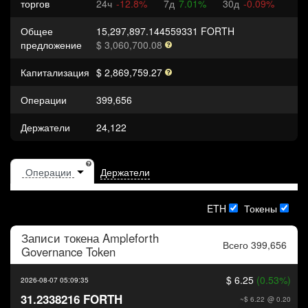
торгов
24ч
-12.8%
7д
7.01%
30д
-0.09%
Общее
15,297,897.144559331 FORTH
предложение
$ 3,060,700.08
Капитализация
$ 2,869,759.27
Операции
399,656
Держатели
24,122
Держатели
ETH
Токены
Записи токена
Ampleforth
Всего 399,656
Governance Token
$ 6.25
(0.53%)
2026-08-07 05:09:35
31.2338216 FORTH
~$ 6.22
@ 0.20