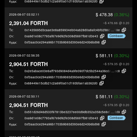
Куда:
0x68449e15cdb21c2a69f0a01cf193bfae1ab362d0
$ 478.38
(0.36%)
2026-08-07 03:02:11
2,391.04 FORTH
~$ 476.66
@ 0.20
Tx:
0x1435695d3caae3e8a859934eb04a628d0a8afc4bf02f865040d01a379a1de
18e
Coinbase
От:
0xa9d1e08c7793af67e9d92fe308d5697fb81d3e43
Куда:
0xf3aac0ce294a96b1703b9b93d393e6d240b6bd98
$ 581.11
(0.30%)
2026-08-07 02:56:35
2,904.51 FORTH
~$ 579.35
@ 0.20
Tx:
0x2e5abace03e6aff793d9084d4a9fe090f7dc5b2544a36cda3e1c5fec76010
ec8
От:
0xf3aac0ce294a96b1703b9b93d393e6d240b6bd98
Куда:
0x68449e15cdb21c2a69f0a01cf193bfae1ab362d0
$ 581.11
(0.30%)
2026-08-07 02:50:11
2,904.51 FORTH
~$ 579.35
@ 0.20
Tx:
0x551d26d46d533f97813be3237ee00d9db352a358c5e8efa2be96a26b6192
dd9
Coinbase
От:
0xa9d1e08c7793af67e9d92fe308d5697fb81d3e43
Куда:
0xf3aac0ce294a96b1703b9b93d393e6d240b6bd98