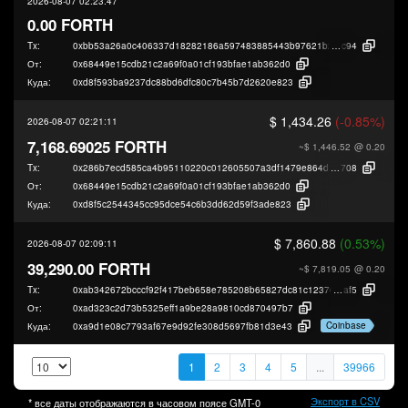
2026-08-07 02:23:47
0.00 FORTH
Tx:
0xbb53a26a0c406337d18282186a597483885443b97621b21291355f5fdc94
c94
От:
0x68449e15cdb21c2a69f0a01cf193bfae1ab362d0
Куда:
0xd8f593ba9237dc88bd6dfc80c7b45b7d2620e823
$ 1,434.26
(-0.85%)
2026-08-07 02:21:11
7,168.69025 FORTH
~$ 1,446.52
@ 0.20
Tx:
0x286b7ecd585ca4b95110220c012605507a3df1479e864d9ea595785f5839d
708
От:
0x68449e15cdb21c2a69f0a01cf193bfae1ab362d0
Куда:
0xd8f5c2544345cc95dce54c6b3dd62d59f3ade823
$ 7,860.88
(0.53%)
2026-08-07 02:09:11
39,290.00 FORTH
~$ 7,819.05
@ 0.20
Tx:
0xab342672bcccf92f417beb658e785208b65827dc81c123767b9036fb7c950
af5
От:
0xad323c2d73b5325eff1a9be28a9810cd870497b7
Coinbase
Куда:
0xa9d1e08c7793af67e9d92fe308d5697fb81d3e43
1
2
3
4
5
...
39966
Экспорт в CSV
* все даты отображаются в часовом поясе
GMT-0