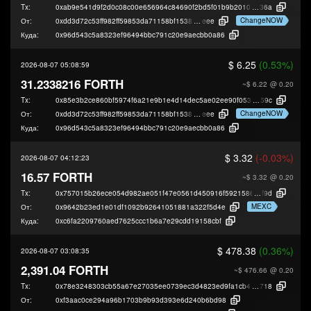
Tx:
0xab9e541d9f2d0c08c00e656964c84690f2bd5f01b9b20109a27533f6a5ef8
36a
ChangeNOW
От:
0xdd3d72c53ff982ff59853da71158bf1538b3c
eee
Куда:
0x96d543c5a8323ef96494bbc791c20e9aecbb0a86
$ 6.25
(0.53%)
2026-08-07 05:08:59
31.2338216 FORTH
~$ 6.22
@ 0.20
Tx:
0x85e3b2ce860bf5974f6a21e9b1e4d14dec5ae02ee90f053dff44148230b18
59c
ChangeNOW
От:
0xdd3d72c53ff982ff59853da71158bf1538b3c
eee
Куда:
0x96d543c5a8323ef96494bbc791c20e9aecbb0a86
$ 3.32
(-0.03%)
2026-08-07 04:12:23
16.57 FORTH
~$ 3.32
@ 0.20
Tx:
0x757015b26ece054d982ae051f47e0561d450916f59215866af39ac720380a
f9d
MEXC
От:
0x9642b23ed1e01df1092b92641051881a322f5d4e
Куда:
0xc6fa2209760aed7625ccc1b6a7e29cdd19158cbf
$ 478.38
(0.36%)
2026-08-07 03:08:35
2,391.04 FORTH
~$ 476.66
@ 0.20
Tx:
0x78e3248303cb55a67e27035ee0739ec3d4823ed9fa1cb4cb15adafd894f56
718
От:
0xf3aac0ce294a96b1703b9b93d393e6d240b6bd98