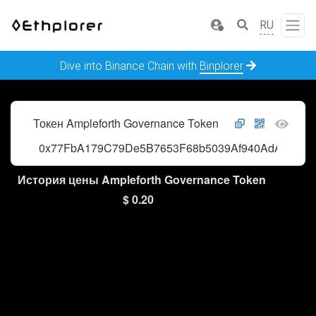
RU
Dive into Binance Chain with
Binplorer
Токен Ampleforth Governance Token
0x77FbA179C79De5B7653F68b5039Af940AdA60ce0
История цены Ampleforth Governance Token
$ 0.20