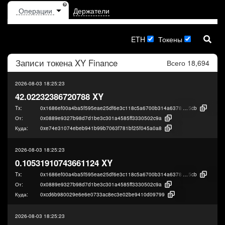
Держатели
ETH
Токены
Записи токена
XY Finance
Всего 18,694
2026-08-03 18:25:23
42.02232386720788 XY
Tx:
0x1686ef00a4ba5f595eae25df6e3c118c5a6700b314a637842919f6104c5c8
5cb
От:
0x0889e9327b98d7d1be3c301a4585ff3330502c9a
Куда:
0xe74e31074ebeb941b99b7063f781bf25f045a0a8
2026-08-03 18:25:23
0.10531910743661124 XY
Tx:
0x1686ef00a4ba5f595eae25df6e3c118c5a6700b314a637842919f6104c5c8
5cb
От:
0x0889e9327b98d7d1be3c301a4585ff3330502c9a
Куда:
0xcd6b980029e6e6e0733ac8ec3e02be9410d09799
2026-08-03 18:25:23