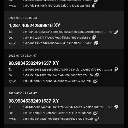
Куда:
0xbd7da348408f115c72c599af201c33ca3caef083
2026-07-21 22:00:23
4,287.405242899816 XY
Tx:
0x1f8a49d70858e8457fe51c21affa3f2e2388302c6ddee8bfb798c73aa941d
474
От:
0xb4847c2997777ce3b7ea9fff2b8af452a4aeb83e
Куда:
0x66a9893cc07d91d95644aedd05d03f95e1dba8af
2026-07-03 22:34:47
98.99345382491637 XY
Tx:
0x97d655053aa3e8655b6b7a1d4b434db1c3ce80af7b893c35cbf71f8d0c895
2ca
От:
0x5415d8347828f70b8ae5f48d05e663872087eb2b
Куда:
0xf30d7ad82574a0bb587a36dbf478c1247751fe94
2026-07-01 21:42:47
98.99345382491637 XY
Tx:
0xf24db0d93a446fdef2b12f7bbdcdde26e671403f38109b789ab501449ef68
7cc
От:
0x1231deb6f5749ef6ce6943a275a1d3e7486f4eae
Куда:
0x5415d8347828f70b8ae5f48d05e663872087eb2b