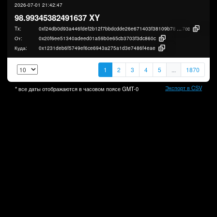
2026-07-01 21:42:47
98.99345382491637 XY
Tx:
0xf24db0d93a446fdef2b12f7bbdcdde26e671403f38109b789ab501449ef68
7cc
От:
0x20f6ee51340adeed01a59b0e65cb3703f3dc860c
Куда:
0x1231deb6f5749ef6ce6943a275a1d3e7486f4eae
1
2
3
4
5
...
1870
Экспорт в CSV
* все даты отображаются в часовом поясе
GMT-0