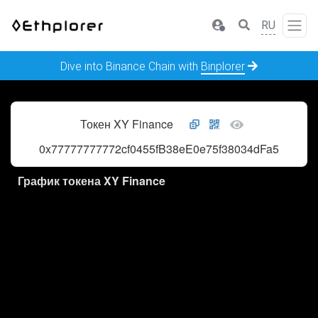
RU
Dive into Binance Chain with
Binplorer
Токен XY Finance
0x77777777772cf0455fB38eE0e75f38034dFa50DE
График токена XY Finance