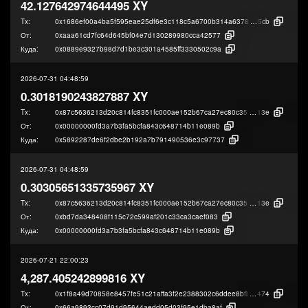
42.127642974644495 XY
Tx:
0x1686ef00a4ba5f595eae25df6e3c118c5a6700b314a637842919f6104c5c8
5cb
От:
0xaaa61cd7fc64d645bf04e7d130289980cca42577
Куда:
0x0889e9327b98d7d1be3c301a4585ff3330502c9a
2026-07-31 04:48:59
0.3018190243827887 XY
Tx:
0x87c5636213d20c814fc8351fc000ae152b67ca27ec80c3576a5028d1ff7d9
13e
От:
0x00000000fd3a7b3fa5bcfa843c648714b11e089b
Куда:
0x5892287de6f2dbe2b192a7b791490536e3c97737
2026-07-31 04:48:59
0.30305651335735967 XY
Tx:
0x87c5636213d20c814fc8351fc000ae152b67ca27ec80c3576a5028d1ff7d9
13e
От:
0xbd7da348408f115c72c599af201c33ca3caef083
Куда:
0x00000000fd3a7b3fa5bcfa843c648714b11e089b
2026-07-21 22:00:23
4,287.405242899816 XY
Tx:
0x1f8a49d70858e8457fe51c21affa3f2e2388302c6ddee8bfb798c73aa941d
474
От:
0x66a9893cc07d91d95644aedd05d03f95e1dba8af