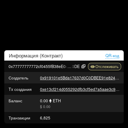
Информация (
Контракт
)
QR-код
0x77777777772cf0455fB38eE0e75f38034dFa5
0DE
Создатель
0x919101e5Bda17637d0C0DBEE91e824D9ACCfa2c8
Tx создания
0xe13cf214d055292dfb3cf5ed7a5aae3c94b17a6c50e33e737d48eea9225b81cd
Баланс
0.00
ETH
$ 0.00
Транзакции
6,825