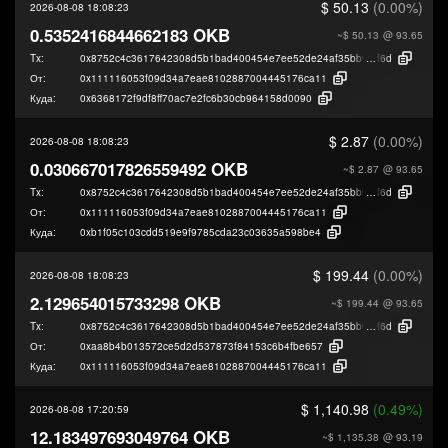
$ 50.13
(0.00%)
2026-08-08 18:08:23
0.5352416844662183 OKB
~$ 50.13
@ 93.65
Tx:
0x8752c4c3617642308d5b1bad400454e7ee52de24af35bb906dd5280febd3
f6d
От:
0x111116053f09d34a7eae8102887004445176ca11
Куда:
0x6368172f9df8ff70ac7e2fc6b30cb964158d0090
$ 2.87
(0.00%)
2026-08-08 18:08:23
0.030667017826559492 OKB
~$ 2.87
@ 93.65
Tx:
0x8752c4c3617642308d5b1bad400454e7ee52de24af35bb906dd5280febd3
f6d
От:
0x111116053f09d34a7eae8102887004445176ca11
Куда:
0xb1f05c103cdd519e9f9785cda23c03635a598be4
$ 199.44
(0.00%)
2026-08-08 18:08:23
2.129654015733298 OKB
~$ 199.44
@ 93.65
Tx:
0x8752c4c3617642308d5b1bad400454e7ee52de24af35bb906dd5280febd3
f6d
От:
0xaa8b4b013572ce5d2d537873f84153c6b4fbe657
Куда:
0x111116053f09d34a7eae8102887004445176ca11
$ 1,140.98
(0.49%)
2026-08-08 17:20:59
12.183497693049764 OKB
~$ 1,135.38
@ 93.19