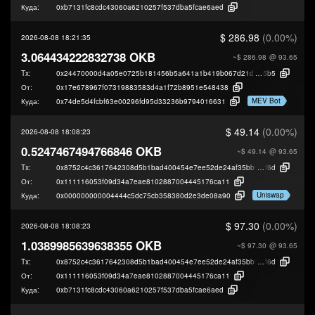
Куда:
0xb7131fc8cdc43060a6210257f537dba5fcae6aed
$ 286.98
(0.00%)
2026-08-08 18:21:35
3.064434222832738 OKB
~$ 286.98
@ 93.65
Tx:
0x24470000d4a05e0725b181456b5a641a1b419b067d21d7ffcd55f7b6d5697
5b5
От:
0x17e678967f07319883583d4a1f72b8951e548438
MEV Bot
Куда:
0x74de5d4fcbf63e00296fd95d33236b9794016631
$ 49.14
(0.00%)
2026-08-08 18:08:23
0.5247467494766846 OKB
~$ 49.14
@ 93.65
Tx:
0x8752c4c3617642308d5b1bad400454e7ee52de24af35bb906dd5280febd3
f6d
От:
0x111116053f09d34a7eae8102887004445176ca11
Uniswap
Куда:
0x000000000004444c5dc75cb358380d2e3de08a90
$ 97.30
(0.00%)
2026-08-08 18:08:23
1.0389985639638355 OKB
~$ 97.30
@ 93.65
Tx:
0x8752c4c3617642308d5b1bad400454e7ee52de24af35bb906dd5280febd3
f6d
От:
0x111116053f09d34a7eae8102887004445176ca11
Куда:
0xb7131fc8cdc43060a6210257f537dba5fcae6aed