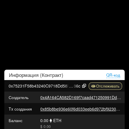
Информация (
Контракт
)
QR-код
0x75231F58b43240C9718Dd58B4967c5114342a
86c
Создатель
0x4A164CA582D169f7caad471250991Dd861ddA981
Tx создания
0x85b8be936e60f6d033eeb6d972bf92307384150b5d2946b3d71af1fee3372a02
Баланс
0.00
ETH
$ 0.00