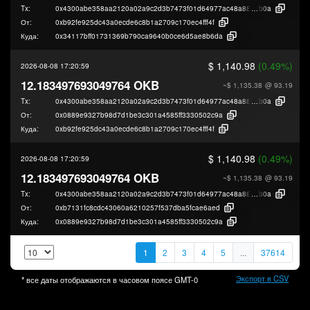
Tx:
0x4300abe358aa2120a02a9c2d3b7473f01d64977ac48a8805e8212020f59a
b0a
От:
0xb92fe925dc43a0ecde6c8b1a2709c170ec4fff4f
Куда:
0x34117bff01731369b790ca9640b0ce6d5ae8b6da
$ 1,140.98
(0.49%)
2026-08-08 17:20:59
12.183497693049764 OKB
~$ 1,135.38
@ 93.19
Tx:
0x4300abe358aa2120a02a9c2d3b7473f01d64977ac48a8805e8212020f59a
b0a
От:
0x0889e9327b98d7d1be3c301a4585ff3330502c9a
Куда:
0xb92fe925dc43a0ecde6c8b1a2709c170ec4fff4f
$ 1,140.98
(0.49%)
2026-08-08 17:20:59
12.183497693049764 OKB
~$ 1,135.38
@ 93.19
Tx:
0x4300abe358aa2120a02a9c2d3b7473f01d64977ac48a8805e8212020f59a
b0a
От:
0xb7131fc8cdc43060a6210257f537dba5fcae6aed
Куда:
0x0889e9327b98d7d1be3c301a4585ff3330502c9a
1
2
3
4
5
...
37614
Экспорт в CSV
* все даты отображаются в часовом поясе
GMT-0