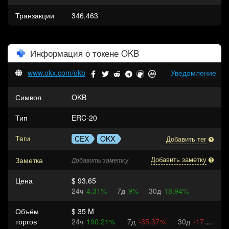
Транзакции
346,463
Информация о токене
OKB
www.okx.com/okb
Уведомление
Символ
OKB
Тип
ERC-20
Теги
CEX
OKX
Добавить тег
Заметка
Добавить заметку
Добавить заметку
Цена
$ 93.65
24ч
4.31%
7д
9%
30д
18.94%
Объём
$ 35 M
торгов
24ч
190.21%
7д
-35.37%
30д
-17.34%