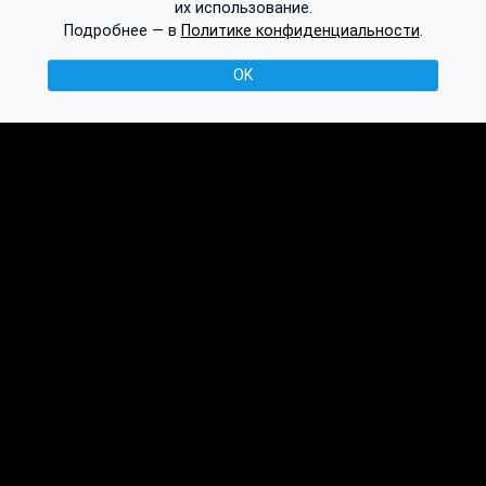
их использование.
Подробнее — в
Политике конфиденциальности
.
OK
© 2016-2026 Ethplorer
Конфиденциальность и условия
См. также:
Публикации
База знаний
Обсуждение