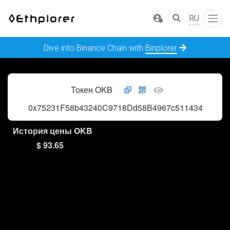
RU
Dive into Binance Chain with
Binplorer
Токен OKB
0x75231F58b43240C9718Dd58B4967c5114342a86c
История цены OKB
$ 93.65