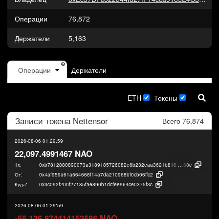
Операции
76,872
Держатели
5,163
Держатели
ETH
Токены
Записи токена
Nettensor
Всего 76,874
2026-08-06 01:29:59
22,097.4991467 NAO
Tx:
0xb7812880890073a3189185726082e6b232eaa3621b818814090aa84d240
68c
От:
0x4af959a61a564668f14a7da210968bf0cb06ffc2
Куда:
0x3c092f200f27185fae890b1dcfee964ce0375f3c
2026-08-06 01:29:59
-55,136.874414153586 NAO