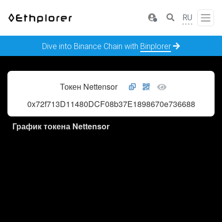
RU
Dive into Binance Chain with
Binplorer
Токен Nettensor
0x72f713D11480DCF08b37E1898670e736688D218d
График токена Nettensor