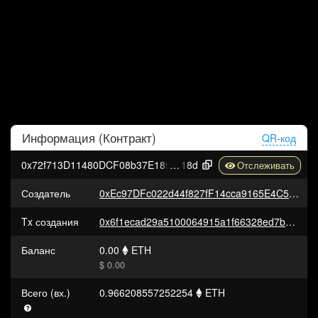
Информация (
Контракт
)
QR-код
0x72f713D11480DCF08b37E1898670e736688D2
18d
Создатель
0xEc97DFc022d44f827fF14cca9165E4C53C27C335
Tx создания
0x6f1ecad29a5100064915a1f66328ed7bd190aa0fe7da72d21a758e9ecd6da988
Баланс
0.00
ETH
$ 0.00
Всего (вх.)
0.966208557252254
ETH