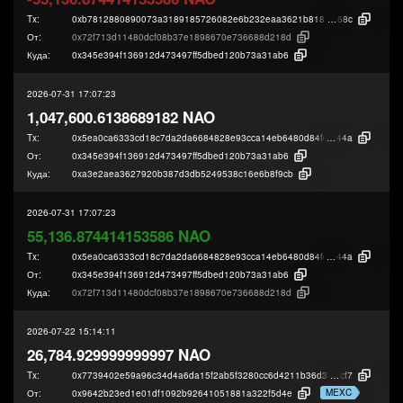
Tx:
0xb7812880890073a3189185726082e6b232eaa3621b818814090aa84d240
68c
От:
0x72f713d11480dcf08b37e1898670e736688d218d
Куда:
0x345e394f136912d473497ff5dbed120b73a31ab6
2026-07-31 17:07:23
1,047,600.6138689182 NAO
Tx:
0x5ea0ca6333cd18c7da2da6684828e93cca14eb6480d84fc7de8c2f6c3c03d
44a
От:
0x345e394f136912d473497ff5dbed120b73a31ab6
Куда:
0xa3e2aea3627920b387d3db5249538c16e6b8f9cb
2026-07-31 17:07:23
55,136.874414153586 NAO
Tx:
0x5ea0ca6333cd18c7da2da6684828e93cca14eb6480d84fc7de8c2f6c3c03d
44a
От:
0x345e394f136912d473497ff5dbed120b73a31ab6
Куда:
0x72f713d11480dcf08b37e1898670e736688d218d
2026-07-22 15:14:11
26,784.929999999997 NAO
Tx:
0x7739402e59a96c34d4a6da15f2ab5f3280cc6d4211b36d3ad5c6d2602c08c
cf7
MEXC
От:
0x9642b23ed1e01df1092b92641051881a322f5d4e