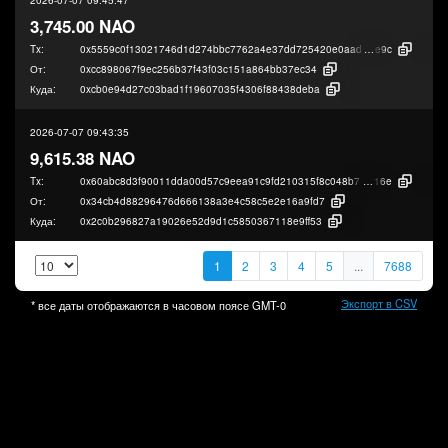
3,745.00 NAO
Tx:
0x5559c0f13021746d1d274bbc7762a4e37dd725420e0aad7aa5be10ee1679
e9c
От:
0xcc898067f9ec256b37f43f03c151a864bb37ec34
Куда:
0xcb0e94d27c03bad1f19607035f4306f88438deba
2026-07-07 09:43:35
9,615.38 NAO
Tx:
0x60abc8d3f90011dda00d57c9eea91c9fd210315f8c048b77781ee8d7242ae
16e
От:
0x34cb4d88296476d666138a3e4c58c5e2e16a9fd7
Куда:
0x2c0b296827a19026e52d9d1c5850367118e9ff53
1
2
3
4
5
...
7688
Экспорт в CSV
* все даты отображаются в часовом поясе
GMT-0