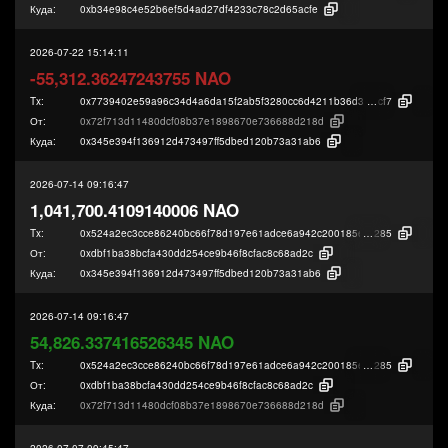
Куда:
0xb34e98c4e52b6ef5d4ad27df4233c78c2d65acfe
2026-07-22 15:14:11
-55,312.36247243755 NAO
Tx:
0x7739402e59a96c34d4a6da15f2ab5f3280cc6d4211b36d3ad5c6d2602c08c
cf7
От:
0x72f713d11480dcf08b37e1898670e736688d218d
Куда:
0x345e394f136912d473497ff5dbed120b73a31ab6
2026-07-14 09:16:47
1,041,700.4109140006 NAO
Tx:
0x524a2ec3cce86240bc66f78d197e61adce6a942c200185e3943f3b895a135
285
От:
0xdbf1ba38bcfa430dd254ce9b46f8cfac8c68ad2c
Куда:
0x345e394f136912d473497ff5dbed120b73a31ab6
2026-07-14 09:16:47
54,826.337416526345 NAO
Tx:
0x524a2ec3cce86240bc66f78d197e61adce6a942c200185e3943f3b895a135
285
От:
0xdbf1ba38bcfa430dd254ce9b46f8cfac8c68ad2c
Куда:
0x72f713d11480dcf08b37e1898670e736688d218d
2026-07-07 09:45:47