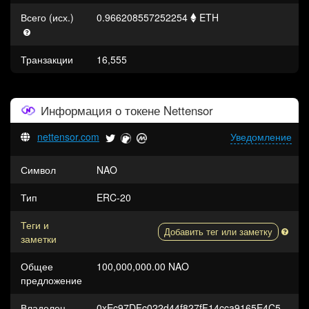
Всего (исх.)
0.966208557252254
ETH
Транзакции
16,555
Информация о токене
Nettensor
nettensor.com
Уведомление
Символ
NAO
Тип
ERC-20
Теги и
Добавить тег или заметку
заметки
Общее
100,000,000.00 NAO
предложение
Владелец
0xEc97DFc022d44f827fF14cca9165E4C53C27C335