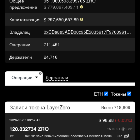
Общее
951,069,593.399705 ZRO
предложение
$ 779,067,409.11
Капитализация
$ 297,650,657.89
Владелец
0xCDa8e3ADD00c95E5035617F970096118Ca2F4C92
Операции
711,451
Держатели
24,716
Держатели
ETH
Токены
Записи токена
LayerZero
Всего 718,609
$ 98.98
(-0.03%)
2026-08-07 09:59:47
120.832734 ZRO
~$ 99.01
@ 0.82
Tx:
0x07013b2e793a767efd06003dede36ef941fee0de45bed677e71b8b13244a8
94d