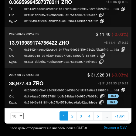
0.06959994587378211 ZRO
~$ 0.06
@ 0.82
Tx:
0x644244aecc42ccec41b477cef94e36f8f9478c2df9b26f49849a879888f73
35a
От:
0x1231deb6f5749ef6ce6943a275a1d3e7486f4eae
Куда:
0x395fd413eeb0ab02fba5ac579b441a301c7a1322
$ 11.40
(-0.03%)
2026-08-07 09:59:35
13.919989174756422 ZRO
~$ 11.41
@ 0.82
Tx:
0x644244aecc42ccec41b477cef94e36f8f9478c2df9b26f49849a879888f73
35a
От:
0xc5e7d481037d3046cab27738d1a002fc16673913
Куда:
0x1231deb6f5749ef6ce6943a275a1d3e7486f4eae
$ 31,928.31
(-0.03%)
2026-08-07 09:58:35
38,977.43 ZRO
~$ 31,939.33
@ 0.82
Tx:
0x65095ef0b41a3e3dc6b03bad36e0e1dd23a8ea9198861a648fe464c7b575
56d
OKX
От:
0x4a4aaa0155237881fbd5c34bfae16e985a7b068d
OKX
Куда:
0x91d40e4818f4d4c57b4578d9eca6afc92ac8debe
1
2
3
4
5
...
71861
Экспорт в CSV
* все даты отображаются в часовом поясе
GMT-0