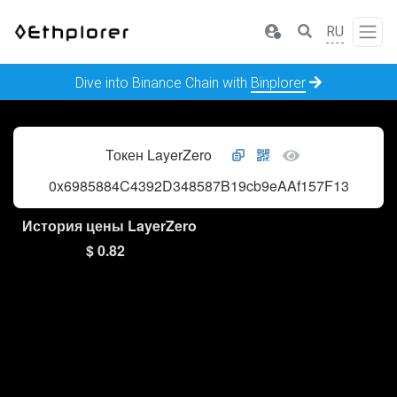
RU
Dive into Binance Chain with
Binplorer
Токен LayerZero
0x6985884C4392D348587B19cb9eAAf157F13271cd
История цены LayerZero
$ 0.82