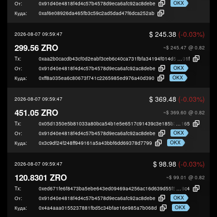
OKX
От:
0x91d40e4818f4d4c57b4578d9eca6afc92ac8debe
Куда:
0xaf6e08926da465fb3c59c2ad5dad47f6dca252ab
$ 245.38
(-0.03%)
2026-08-07 09:59:47
299.56 ZRO
~$ 245.47
@ 0.82
Tx:
0xaa2b0cacdb43cf0d2eabf3ceb6c40ca731fbfa34194f014d59d2ae6bd9944
01f
OKX
От:
0x91d40e4818f4d4c57b4578d9eca6afc92ac8debe
OKX
Куда:
0xff8a035ea6c80673f741c2265985ed976a40d390
$ 369.48
(-0.03%)
2026-08-07 09:59:47
451.05 ZRO
~$ 369.60
@ 0.82
Tx:
0x05d1350e5b81033a80bca54b1e5e6517c91439c3e185b319eb4b6ee8744
165
OKX
От:
0x91d40e4818f4d4c57b4578d9eca6afc92ac8debe
OKX
Куда:
0x3c9df24f248ff949161a5a43bbf6dd69378d7799
$ 98.98
(-0.03%)
2026-08-07 09:59:47
120.8301 ZRO
~$ 99.01
@ 0.82
Tx:
0xed671fe6f8473ba5ebe643ed09469a4256ac16d639d55f5a9419dc1e01adc
8c4
OKX
От:
0x91d40e4818f4d4c57b4578d9eca6afc92ac8debe
OKX
Куда:
0x4a4aaa0155237881fbd5c34bfae16e985a7b068d