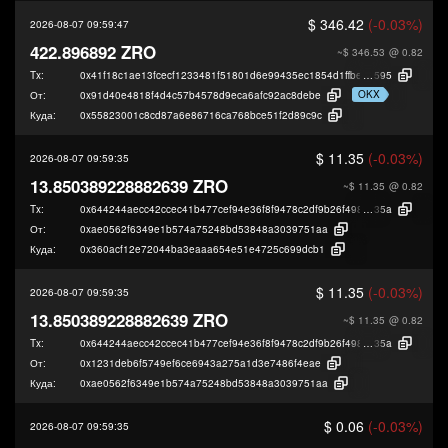
$ 346.42
(-0.03%)
2026-08-07 09:59:47
422.896892 ZRO
~$ 346.53
@ 0.82
Tx:
0x41f18c1ae13fcecf1233481f51801d6e99435ec1854d1ffbede476778493a
595
OKX
От:
0x91d40e4818f4d4c57b4578d9eca6afc92ac8debe
Куда:
0x55823001c8cd87a6e86716ca768bce51f2d89c9c
$ 11.35
(-0.03%)
2026-08-07 09:59:35
13.850389228882639 ZRO
~$ 11.35
@ 0.82
Tx:
0x644244aecc42ccec41b477cef94e36f8f9478c2df9b26f49849a879888f73
35a
От:
0xae0562f6349e1b574a75248bd53848a3039751aa
Куда:
0x360acf12e72044ba3eaaa654e51e4725c699dcb1
$ 11.35
(-0.03%)
2026-08-07 09:59:35
13.850389228882639 ZRO
~$ 11.35
@ 0.82
Tx:
0x644244aecc42ccec41b477cef94e36f8f9478c2df9b26f49849a879888f73
35a
От:
0x1231deb6f5749ef6ce6943a275a1d3e7486f4eae
Куда:
0xae0562f6349e1b574a75248bd53848a3039751aa
$ 0.06
(-0.03%)
2026-08-07 09:59:35