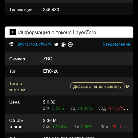
Транзакции
346,430
Информация о токене
LayerZero
layerzero.network
Уведомление
Символ
ZRO
Тип
ERC-20
Теги и
Добавить тег или заметку
заметки
Цена
$ 0.82
24ч
3.58%
7д
14.89%
30д
-14.36%
Объём
$ 36 M
торгов
24ч
12.94%
7д
2.66%
30д
-29.15%