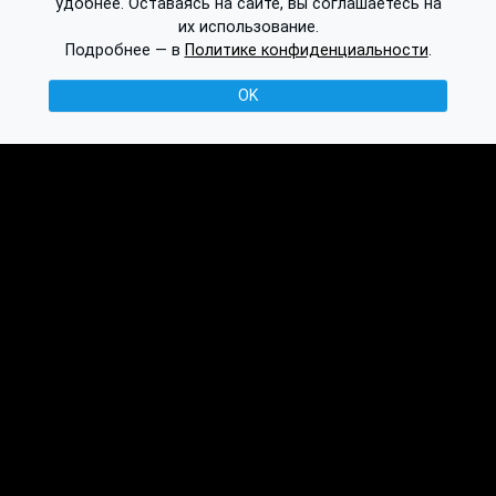
удобнее. Оставаясь на сайте, вы соглашаетесь на
их использование.
Подробнее — в
Политике конфиденциальности
.
OK
© 2016-2026 Ethplorer
Конфиденциальность и условия
См. также:
Публикации
База знаний
Обсуждение