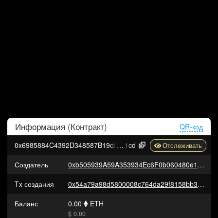
Информация (
Контракт
)
QR-код
0x6985884C4392D348587B19cb9eAAf157F1327
1cd
Создатель
0xb505939A59A353934Ec6F0b060480e177394E155
Tx создания
0x54a79a98d5800008c764da29f8158bb3c97e732fdbaca19152f85b631dcbb989
Баланс
0.00
ETH
$ 0.00