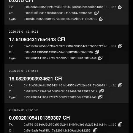
Tx:
0xd9d86890056f82f4fbfa43561b978cc3f2bc4d8ea648ad0700c7356406ffe
3e5
От:
0xe6df4df28315ffcddabe88104f77cd3766965eca
Куда:
0xcd6b980029e6e6e0733ac8ec3e02be9410d09799
2026-08-01 12:19:23
17.510804317654443 CFI
Tx:
0x4df0e9728566d7f82cec37079f09bb83d4ca37b3b072d9d3bd6f71529f49c
887
От:
0xf68c01198cddeafb9d2ea43368fc9fa509a339fa
Куда:
0x36938d1419b717c97ebdb273702806ca73f89a4c
2026-08-01 01:19:11
16.08209903934621 CFI
Tx:
0x17de36c0a1b2059421161cb4555aa7fc24e6917e06b7417142748fcf74cd4
c8d
От:
0x07eb2a015a9ca25e83a0b13994b2c09229215d1a
Куда:
0x36938d1419b717c97ebdb273702806ca73f89a4c
2026-07-31 23:51:23
0.000201054101359307 CFI
Tx:
0xdf761363e0d6c570a509b2413f4bf1d3e6ab2d58c31c84e659347fc3f9e79
260
От:
0x5ef5ade7eaff8ffc17e22b942c309aacbb82252f