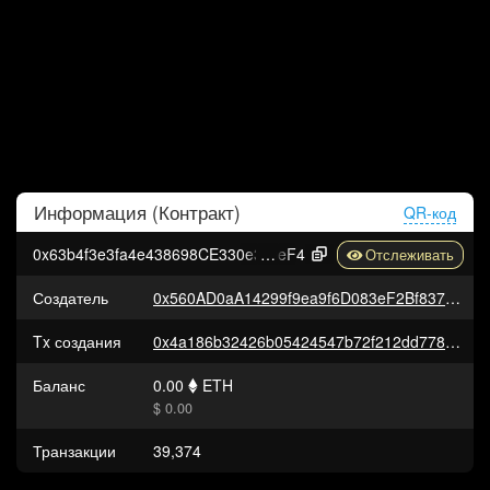
Информация (
Контракт
)
QR-код
0x63b4f3e3fa4e438698CE330e365E831F7cCD1
eF4
Создатель
0x560AD0aA14299f9ea9f6D083eF2Bf837B6690431
Tx создания
0x4a186b32426b05424547b72f212dd7780621b509eb8940345ed77f8fd912453c
Баланс
0.00
ETH
$ 0.00
Транзакции
39,374