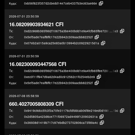
Куда:
0xb56f823f357d2cbedd14e7ceb4337b3ec63ae66e
2026-07-31 23:50:59
16.08209903934621 CFI
Tx:
0xd2c968b365f992f10675a3be400bdd1e9a4fcfb65ffee72881cc1c9069516
5a3
От:
0x5ef5ade7eaff8ffc17e22b942c309aacbb82252f
Куда:
0x07eb2a015a9ca25e83a0b13994b2c09229215d1a
2026-07-31 23:50:59
16.082300093447568 CFI
Tx:
0xd2c968b365f992f10675a3be400bdd1e9a4fcfb65ffee72881cc1c9069516
5a3
От:
0xec0f11ff947d9a62d4ad0c912562c1f0254eb2e9
Куда:
0x5ef5ade7eaff8ffc17e22b942c309aacbb82252f
2026-07-08 05:58:59
660.4027005808309 CFI
Tx:
0x9419c9dcc5fc3f3a70fe31176cfdfddcab06f8e216ed0d1994e20a469751c
1bc
От:
0x2d5805a423d6ce771f06972ad4499f120902631a
Куда:
0x36938d1419b717c97ebdb273702806ca73f89a4c