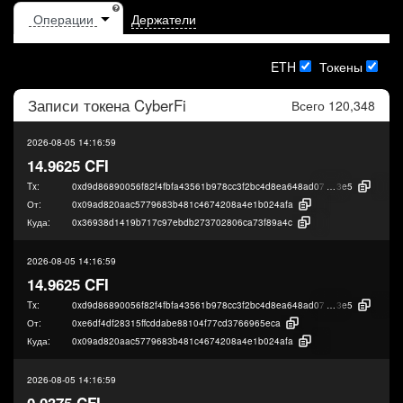
Держатели
ETH
Токены
Записи токена
CyberFi
Всего 120,348
2026-08-05 14:16:59
14.9625 CFI
Tx:
0xd9d86890056f82f4fbfa43561b978cc3f2bc4d8ea648ad0700c7356406ffe
3e5
От:
0x09ad820aac5779683b481c4674208a4e1b024afa
Куда:
0x36938d1419b717c97ebdb273702806ca73f89a4c
2026-08-05 14:16:59
14.9625 CFI
Tx:
0xd9d86890056f82f4fbfa43561b978cc3f2bc4d8ea648ad0700c7356406ffe
3e5
От:
0xe6df4df28315ffcddabe88104f77cd3766965eca
Куда:
0x09ad820aac5779683b481c4674208a4e1b024afa
2026-08-05 14:16:59
0.0375 CFI