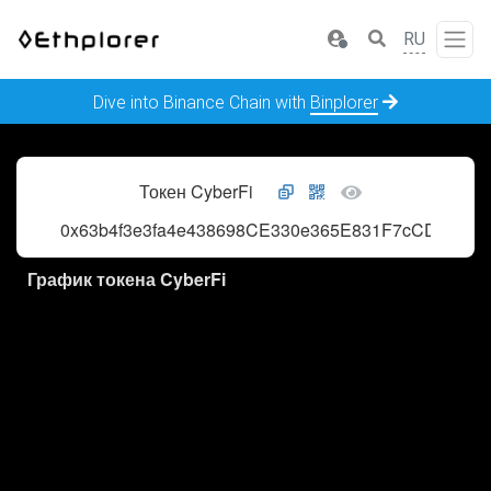
RU
Dive into Binance Chain with
Binplorer
Токен CyberFi
0x63b4f3e3fa4e438698CE330e365E831F7cCD1eF4
График токена CyberFi