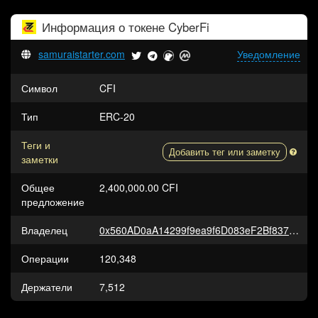
Информация о токене
CyberFi
samuraistarter.com
Уведомление
Символ
CFI
Тип
ERC-20
Теги и
Добавить тег или заметку
заметки
Общее
2,400,000.00 CFI
предложение
Владелец
0x560AD0aA14299f9ea9f6D083eF2Bf837B6690431
Операции
120,348
Держатели
7,512