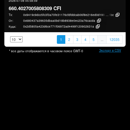
2026-07-08 05:58:59
660.4027005808309 CFI
Tx:
0x9419c9dcc5fc3f3a70fe31176cfdfddcab06f8e216ed0d1994e20a469751c
1bc
От:
0x680437a39635dbaa0bd18b8938e0ec23a76cacda
Куда:
0x2d5805a423d6ce771f06972ad4499f120902631a
1
2
3
4
5
...
12035
Экспорт в CSV
* все даты отображаются в часовом поясе
GMT-0