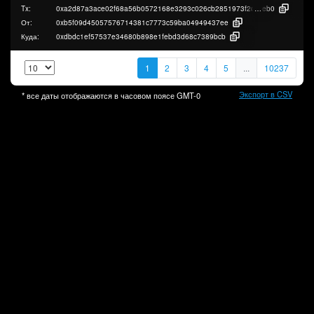
Tx:
0xa2d87a3ace02f68a56b0572168e3293c026cb2851973f2cfcdebe89b7fccf
eb0
От:
0xb5f09d45057576714381c7773c59ba04949437ee
Куда:
0xdbdc1ef57537e34680b898e1febd3d68c7389bcb
1
2
3
4
5
...
10237
Экспорт в CSV
* все даты отображаются в часовом поясе
GMT-0