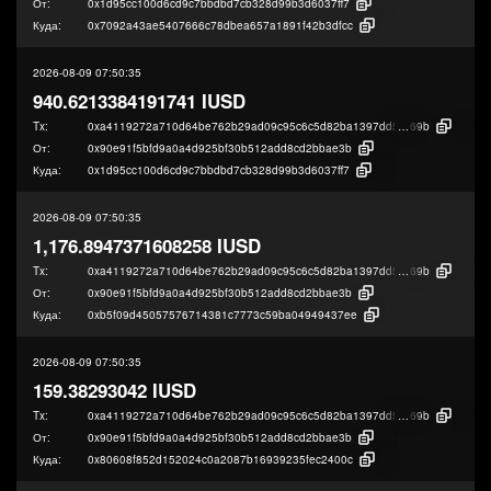
От:
0x1d95cc100d6cd9c7bbdbd7cb328d99b3d6037ff7
Куда:
0x7092a43ae5407666c78dbea657a1891f42b3dfcc
2026-08-09 07:50:35
940.6213384191741 IUSD
Tx:
0xa4119272a710d64be762b29ad09c95c6c5d82ba1397dd5a2b0c69cc47105
69b
От:
0x90e91f5bfd9a0a4d925bf30b512add8cd2bbae3b
Куда:
0x1d95cc100d6cd9c7bbdbd7cb328d99b3d6037ff7
2026-08-09 07:50:35
1,176.8947371608258 IUSD
Tx:
0xa4119272a710d64be762b29ad09c95c6c5d82ba1397dd5a2b0c69cc47105
69b
От:
0x90e91f5bfd9a0a4d925bf30b512add8cd2bbae3b
Куда:
0xb5f09d45057576714381c7773c59ba04949437ee
2026-08-09 07:50:35
159.38293042 IUSD
Tx:
0xa4119272a710d64be762b29ad09c95c6c5d82ba1397dd5a2b0c69cc47105
69b
От:
0x90e91f5bfd9a0a4d925bf30b512add8cd2bbae3b
Куда:
0x80608f852d152024c0a2087b16939235fec2400c