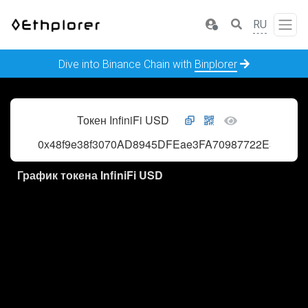
RU
Dive into Binance Chain with
Binplorer
Токен InfiniFi USD
0x48f9e38f3070AD8945DFEae3FA70987722E3D89c
График токена InfiniFi USD