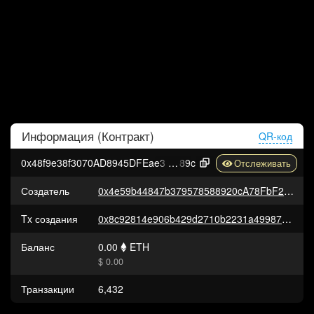
Информация (
Контракт
)
QR-код
0x48f9e38f3070AD8945DFEae3FA70987722E3D
89c
Создатель
0x4e59b44847b379578588920cA78FbF26c0B4956C
Tx создания
0x8c92814e906b429d2710b2231a49987e26f198bc6d68b60556abbd4aa386207f
Баланс
0.00
ETH
$ 0.00
Транзакции
6,432