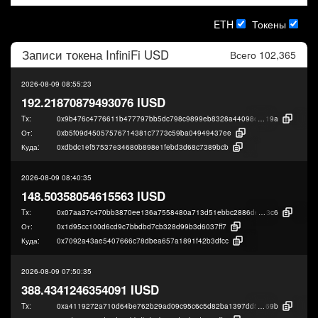
ETH
Токены
Записи токена
InfiniFi USD
Всего 102,365
2026-08-09 08:55:23
192.21870879493076 IUSD
Tx:
0x9b476c4776611b477797bb5dc798c9899eb8328a44098e4dc19a50392db6
19a
От:
0xb5f09d45057576714381c7773c59ba04949437ee
Куда:
0xdbdc1ef57537e34680b898e1febd3d68c7389bcb
2026-08-09 08:40:35
148.50358054615563 IUSD
Tx:
0x07aa37c470bb3870ee136a7558480a713d51ebbc2886deb312881609fb5e
3c6
От:
0x1d95cc100d6cd9c7bbdbd7cb328d99b3d6037ff7
Куда:
0x7092a43ae5407666c78dbea657a1891f42b3dfcc
2026-08-09 07:50:35
388.4341246354091 IUSD
Tx:
0xa4119272a710d64be762b29ad09c95c6c5d82ba1397dd5a2b0c69cc47105
69b