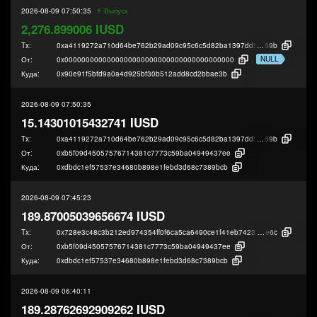
⚡️
2026-08-09 07:50:35
Выпуск
2,276.899006 IUSD
Tx:
0xa4119272a710d64be762b29ad09c95c6c5d82ba1397dd5a2b0c69cc47105
69b
NULL
От:
0x0000000000000000000000000000000000000000
Куда:
0x90e91f5bfd9a0a4d925bf30b512add8cd2bbae3b
2026-08-09 07:50:35
15.14301015432741 IUSD
Tx:
0xa4119272a710d64be762b29ad09c95c6c5d82ba1397dd5a2b0c69cc47105
69b
От:
0xb5f09d45057576714381c7773c59ba04949437ee
Куда:
0xdbdc1ef57537e34680b898e1febd3d68c7389bcb
2026-08-09 07:45:23
189.87005039656674 IUSD
Tx:
0x728e3c48c3b212ed974354ff0f6ca5ca6490ce1f41eb74233a955323d0ce0
e6c
От:
0xb5f09d45057576714381c7773c59ba04949437ee
Куда:
0xdbdc1ef57537e34680b898e1febd3d68c7389bcb
2026-08-09 06:40:11
189.28762692909262 IUSD