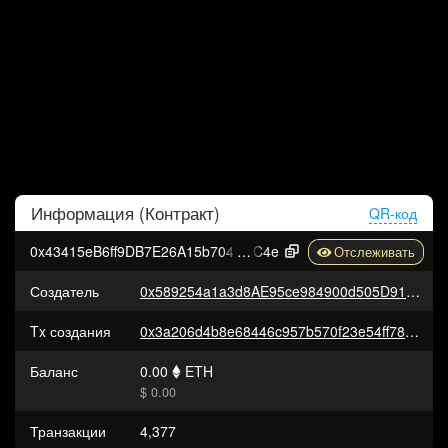
Информация (
Контракт
)
QR-код
0x43415eB6ff9DB7E26A15b704e7A3eDCe97d31
C4e
Создатель
0x589254a1a3d8AE95ce984900d505D91Fd3eD167e
Tx создания
0x3a206d4b8e68446c957b570f23e54ff7833c9420d3e9755e52887b7fcafacf02
Баланс
0.00
ETH
$ 0.00
Транзакции
4,377