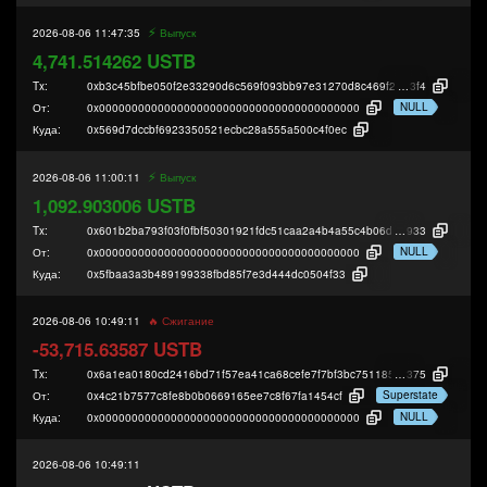
⚡️
2026-08-06 11:47:35
Выпуск
4,741.514262 USTB
Tx:
0xb3c45bfbe050f2e33290d6c569f093bb97e31270d8c469f22b50c25235c7d
3f4
NULL
От:
0x0000000000000000000000000000000000000000
Куда:
0x569d7dccbf6923350521ecbc28a555a500c4f0ec
⚡️
2026-08-06 11:00:11
Выпуск
1,092.903006 USTB
Tx:
0x601b2ba793f03f0fbf50301921fdc51caa2a4b4a55c4b06d8051495df2675
933
NULL
От:
0x0000000000000000000000000000000000000000
Куда:
0x5fbaa3a3b489199338fbd85f7e3d444dc0504f33
2026-08-06 10:49:11
🔥 Сжигание
-53,715.63587 USTB
Tx:
0x6a1ea0180cd2416bd71f57ea41ca68cefe7f7bf3bc751185e985bde5eeba4
375
Superstate
От:
0x4c21b7577c8fe8b0b0669165ee7c8f67fa1454cf
NULL
Куда:
0x0000000000000000000000000000000000000000
2026-08-06 10:49:11