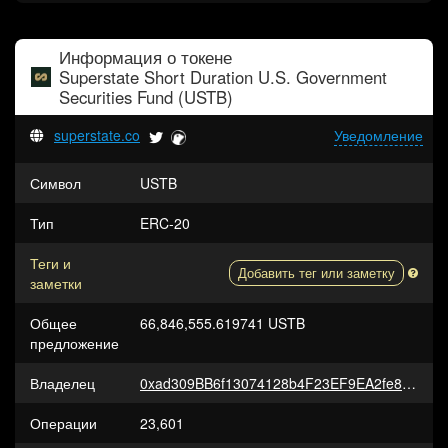
Информация о токене
Superstate Short Duration U.S. Government
Securities Fund (USTB)
superstate.co
Уведомление
Символ
USTB
Тип
ERC-20
Теги и
Добавить тег или заметку
заметки
Общее
66,846,555.619741 USTB
предложение
Владелец
0xad309BB6f13074128b4F23EF9EA2fe8552AfCA83
Операции
23,601