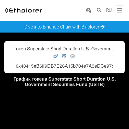
RU
Dive into Binance Chain with
Binplorer
Токен Superstate Short Duration U.S. Government Securities Fund (USTB)
0x43415eB6ff9DB7E26A15b704e7A3eDCe97d31C4e
График токена Superstate Short Duration U.S.
Government Securities Fund (USTB)