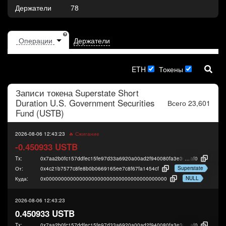
Держатели
78
Держатели
ETH
Токены
Записи токена
Superstate Short
Duration U.S. Government Securities
Всего 23,601
Fund (USTB)
2026-08-06 12:43:23
🔥 Сжигание
-0.450933 USTB
Tx:
0x7aa2b0fc157ddfec15fe97d33a6920a00ad2f940080fa3e3647190a5c799e
af0
Superstate
От:
0x4c21b7577c8fe8b0b0669165ee7c8f67fa1454cf
NULL
Куда:
0x0000000000000000000000000000000000000000
2026-08-06 12:43:23
0.450933 USTB
Tx:
0x7aa2b0fc157ddfec15fe97d33a6920a00ad2f940080fa3e3647190a5c799e
af0