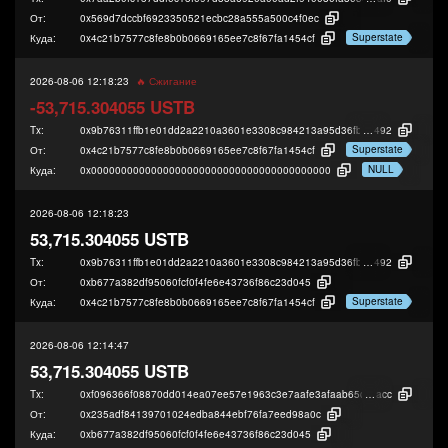
От:
0x569d7dccbf6923350521ecbc28a555a500c4f0ec
Superstate
Куда:
0x4c21b7577c8fe8b0b0669165ee7c8f67fa1454cf
2026-08-06 12:18:23
🔥 Сжигание
-53,715.304055 USTB
Tx:
0x9b76311ffb1e01dd2a2210a3601e3308c984213a95d36fbd19404922d04cf
492
Superstate
От:
0x4c21b7577c8fe8b0b0669165ee7c8f67fa1454cf
NULL
Куда:
0x0000000000000000000000000000000000000000
2026-08-06 12:18:23
53,715.304055 USTB
Tx:
0x9b76311ffb1e01dd2a2210a3601e3308c984213a95d36fbd19404922d04cf
492
От:
0xb677a382df95060fcf0f4fe6e43736f86c23d045
Superstate
Куда:
0x4c21b7577c8fe8b0b0669165ee7c8f67fa1454cf
2026-08-06 12:14:47
53,715.304055 USTB
Tx:
0xf096366f08870dd014ea07ee57e1963c3e7aafe3afaab65ce304e92e50611
acc
От:
0x235adf84139701024edba844ebf76fa7eed98a0c
Куда:
0xb677a382df95060fcf0f4fe6e43736f86c23d045