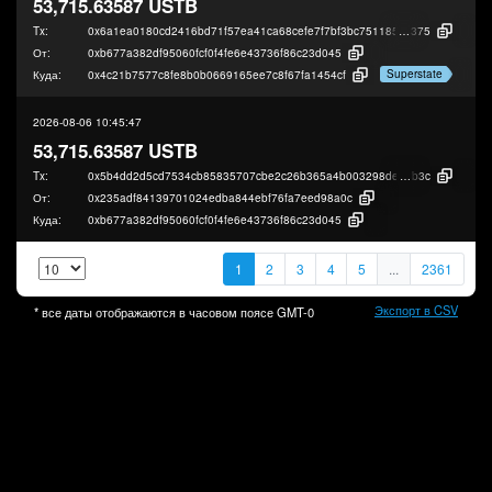
53,715.63587 USTB
Tx:
0x6a1ea0180cd2416bd71f57ea41ca68cefe7f7bf3bc751185e985bde5eeba4
375
От:
0xb677a382df95060fcf0f4fe6e43736f86c23d045
Superstate
Куда:
0x4c21b7577c8fe8b0b0669165ee7c8f67fa1454cf
2026-08-06 10:45:47
53,715.63587 USTB
Tx:
0x5b4dd2d5cd7534cb85835707cbe2c26b365a4b003298de31e7e53dfd0231
b3c
От:
0x235adf84139701024edba844ebf76fa7eed98a0c
Куда:
0xb677a382df95060fcf0f4fe6e43736f86c23d045
1
2
3
4
5
...
2361
Экспорт в CSV
* все даты отображаются в часовом поясе
GMT-0