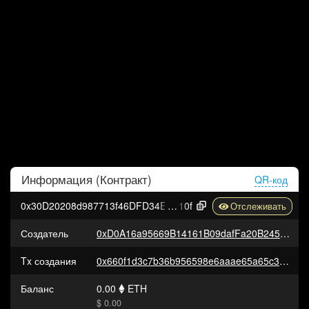
Информация (
Контракт
)
QR-код
0x30D20208d987713f46DFD34EF128Bb16C404D
10f
Создатель
0xD0A16a95669B14161B09dafFa20B24575b77b731
Tx создания
0x660f1d3c7b36b956598e6aaae65a65c30aebee48e66499b6f30eb2b88f513220
Баланс
0.00
ETH
$ 0.00