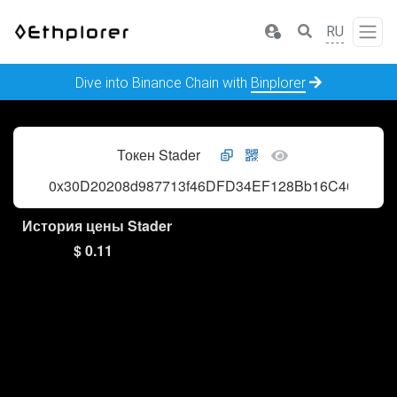
RU
Dive into Binance Chain with
Binplorer
Токен Stader
0x30D20208d987713f46DFD34EF128Bb16C404D10f
История цены Stader
$ 0.11