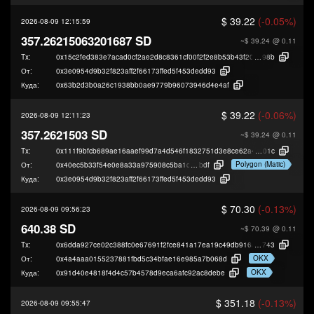
$ 39.22
(-0.05%)
2026-08-09 12:15:59
357.26215063201687 SD
~$ 39.24
@ 0.11
Tx:
0x15c2fed383e7acad0cf2ae2d8c8361cf00f2f2e8b53b43f2063b8f1822133
98b
От:
0x3e0954d9b32f823aff2f66173ffed5f453dedd93
Куда:
0x63b2d3b0a26c1938bb0ae9779b96073946d4e4af
$ 39.22
(-0.06%)
2026-08-09 12:11:23
357.2621503 SD
~$ 39.24
@ 0.11
Tx:
0x111f9bfcb689ae16aaef99d7a4d546f1832751d3e8ce62a423468a59fc227
01c
Polygon (Matic)
От:
0x40ec5b33f54e0e8a33a975908c5ba1c14e5bb
bdf
Куда:
0x3e0954d9b32f823aff2f66173ffed5f453dedd93
$ 70.30
(-0.13%)
2026-08-09 09:56:23
640.38 SD
~$ 70.39
@ 0.11
Tx:
0x6dda927ce02c388fc0e67691f2fce841a17ea19c49db916a3adcce788d024
743
OKX
От:
0x4a4aaa0155237881fbd5c34bfae16e985a7b068d
OKX
Куда:
0x91d40e4818f4d4c57b4578d9eca6afc92ac8debe
$ 351.18
(-0.13%)
2026-08-09 09:55:47