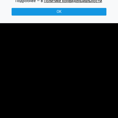
Подробнее — в
Политике конфиденциальности
.
OK
© 2016-2026 Ethplorer
Конфиденциальность и условия
См. также:
Публикации
База знаний
Обсуждение
API