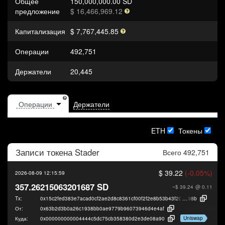
Общее
150,000,000.00 SD
предложение
$ 16,466,969.12
Капитализация
$ 7,767,445.85
Операции
492,751
Держатели
20,445
Держатели
ETH
Токены
Записи токена
Stader
Всего 492,751
$ 39.22
(-0.05%)
2026-08-09 12:15:59
357.26215063201687 SD
~$ 39.24
@ 0.11
Tx:
0x15c2fed383e7acad0cf2ae2d8c8361cf00f2f2e8b53b43f2063b8f1822133
98b
От:
0x63b2d3b0a26c1938bb0ae9779b96073946d4e4af
Uniswap
Куда:
0x000000000004444c5dc75cb358380d2e3de08a90