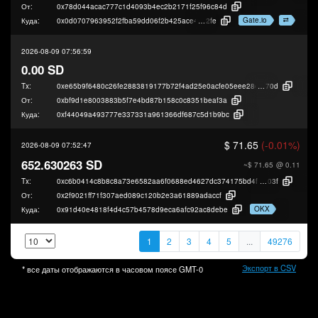
От:
0x78d044acac777c1d4093b4ec2b2171f25f96c84d
Gate.io
Куда:
0x0d0707963952f2fba59dd06f2b425ace40b49
2fe
2026-08-09 07:56:59
0.00 SD
Tx:
0xe65b9f6480c26fe2883819177b72f4ad25e0acfe05eee28e9156cafeadd1e
70d
От:
0xbf9d1e8003883b5f7e4bd87b158c0c8351beaf3a
Куда:
0xf44049a493777e337331a961366df687c5d1b9bc
$ 71.65
(-0.01%)
2026-08-09 07:52:47
652.630263 SD
~$ 71.65
@ 0.11
Tx:
0xc6b0414c8b8c8a73e6582aa6f0688ed4627dc374175bd4f68c3b7067b5796
03f
От:
0x2f9021ff71f307aed089c120b2e3a61889adaccf
OKX
Куда:
0x91d40e4818f4d4c57b4578d9eca6afc92ac8debe
1
2
3
4
5
...
49276
Экспорт в CSV
* все даты отображаются в часовом поясе
GMT-0