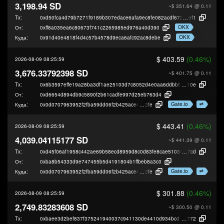
3,198.94 SD
~$ 351.64
@ 0.11
Tx:
0xd50fca4d79b7271f9189b307edace6afa9ec8fe082acdf6727daee2c39e8e
ef1
OKX
От:
0xff8a035ea6c80673f741c2265985ed976a40d390
OKX
Куда:
0x91d40e4818f4d4c57b4578d9eca6afc92ac8debe
$ 403.59
(0.46%)
2026-08-09 08:25:59
3,676.33792398 SD
~$ 401.75
@ 0.11
Tx:
0x6b3597effe19a28ba3df1ae25103d7c8052d4e0aa6ddbb5a76cd293b525c3
10e
От:
0xd6654d894db9c5890f2b61cadfe997d25eb763d4
Gate.io
Куда:
0x0d0707963952f2fba59dd06f2b425ace40b49
2fe
$ 443.41
(0.46%)
2026-08-09 08:25:59
4,039.04115177 SD
~$ 441.39
@ 0.11
Tx:
0xd45f06af1958c442ae69b58ecd8959d8c0d83fe8cae510367f0cf70e2d483
7cd
От:
0xba8b54333d9e747455b5d4191804b1ffbeb8a3c0
Gate.io
Куда:
0x0d0707963952f2fba59dd06f2b425ace40b49
2fe
$ 301.88
(0.46%)
2026-08-09 08:25:59
2,749.83283608 SD
~$ 300.50
@ 0.11
Tx:
0xbaee3d2bef837f375241940037c941130de4410d934bcd33026c3d03d7041
772