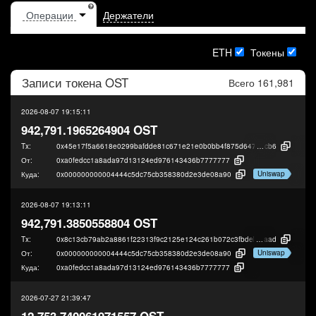
Держатели
ETH
Токены
Записи токена
OST
Всего 161,981
2026-08-07 19:15:11
942,791.1965264904 OST
Tx:
0x45e17f5a6618e0299bafdde81c671e21e0b0bb4f875d647a97e150dafac88
cb6
От:
0xa0fedcc1a8ada97d13124ed976143436b7777777
Uniswap
Куда:
0x000000000004444c5dc75cb358380d2e3de08a90
2026-08-07 19:13:11
942,791.3850558804 OST
Tx:
0x8c13cb79ab2a8861f22313f9c2125e124c261b072c3fbdeb38239dcded7e7
aad
Uniswap
От:
0x000000000004444c5dc75cb358380d2e3de08a90
Куда:
0xa0fedcc1a8ada97d13124ed976143436b7777777
2026-07-27 21:39:47
12,753.740061971557 OST