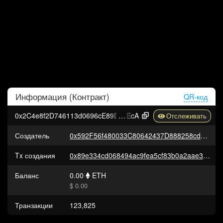
Информация (
Контракт
)
QR-код
0x2C4e8f2D746113d0696cE89B35F0d8bF88E0A
EcA
Создатель
0x592F56f480033C80642437D888258cd77F57EdCE
Tx создания
0x89e334cd068494ac9fea5cf83b0a2aae3b91e32fa114a26b750dbf5bb2ab9e73
Баланс
0.00
ETH
$ 0.00
Транзакции
123,825