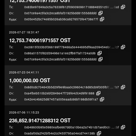
Tx:
0x83be97d49a3c5a76338f612f0900909917188846551c59b9c045924efd08a
dad
От:
0x07ce9a4c5fa3c2eca8bfaf31925bdd81555ddddd
Куда:
0x05e452bc74e85b026ab36ca9276573fe4738e77f
2026-07-27 18:31:47
12,753.740061971557 OST
Tx:
0xc0815f333b3f366199f778466a5e444695df9aa209454eb61335bc95c198a
fc7
От:
0x86a01570f82d39496e1a1ee2ffb97faf1724a0d6
Куда:
0x07ce9a4c5fa3c2eca8bfaf31925bdd81555ddddd
2026-07-23 04:41:11
1,000,000.00 OST
Tx:
0x8d0cdc704643b5d29f9e9baa0c39604c18d85cb9f305fbf5026813041ffa8
7b7
От:
0xa4fbeb510b2ebf2849e47f726fe4cfc4d9f91888
Куда:
0x42e4c4b625d87457a005eaadc66bf198db59f1a7
2026-07-06 11:15:23
236,852.91471288312 OST
Tx:
0xb48600b95e5980eafbe667dd0a10bea2a74b1cb7aed0c8d2433a94fc5bcc9
cbf
От:
0xadaf0da2f42bf54e2ccf455f795a04ecd744138b