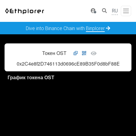
RU
Dive into Binance Chain with
Binplorer
Токен OST
0x2C4e8f2D746113d0696cE89B35F0d8bF88E0AEcA
График токена OST