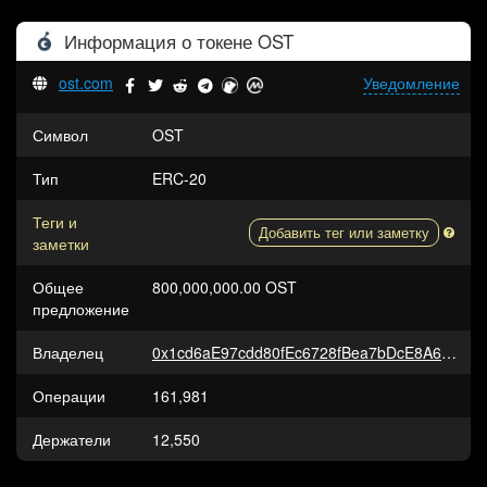
Информация о токене
OST
ost.com
Уведомление
Символ
OST
Тип
ERC-20
Теги и
Добавить тег или заметку
заметки
Общее
800,000,000.00 OST
предложение
Владелец
0x1cd6aE97cdd80fEc6728fBea7bDcE8A67C68e12B
Операции
161,981
Держатели
12,550