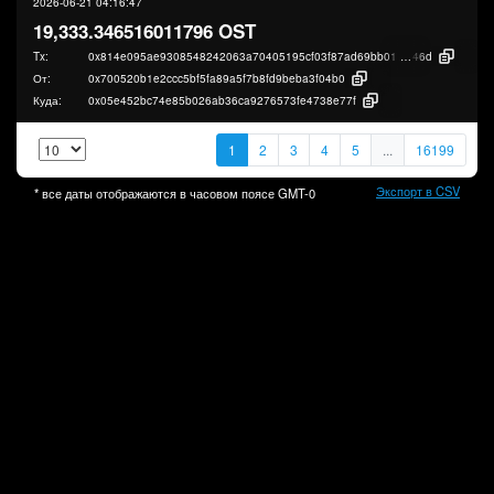
2026-06-21 04:16:47
19,333.346516011796 OST
Tx:
0x814e095ae9308548242063a70405195cf03f87ad69bb01dfad36a32453874
46d
От:
0x700520b1e2ccc5bf5fa89a5f7b8fd9beba3f04b0
Куда:
0x05e452bc74e85b026ab36ca9276573fe4738e77f
1
2
3
4
5
...
16199
Экспорт в CSV
* все даты отображаются в часовом поясе
GMT-0