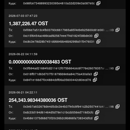
Куда:
0x98fce73488993230395e4810a32d209e3a087e0c
2026-07-03 07:47:23
1,387,226.47 OST
Tx:
0xf06e7a513c4fb03793c6617965a85f4ebeb25600c81e08bcacb3d64906ce1
c03
От:
0xc15f6454ac489cad92567eee7f4d1824f38bde30
Куда:
0xc8c3e78d28b7451dd684bb46b9299bd1f5476031
2026-06-22 04:11:59
0.000000000000038483 OST
Tx:
0x3fb94ad21684fcd211e12f075b664cec6f776e26078357a64b18747c49c64
390
От:
0x018ff071d63d707f51879bb9e6a84c75a430afa3
Куда:
0x84f1e166d7f0c4884cbff06a35600442c80ecd76
2026-06-21 04:22:11
254,343.98344380036 OST
Tx:
0x3eb7a632678de4d5cbc3e4b37fe5c9f941c2b2507441c48ed6373f10c2067
996
От:
0xdc33d194d61464d5d79e1c1bccb556ed719d3cfc
Куда:
0x4b8e1375d68d70f20c36b2c9b866fa738343dfcd