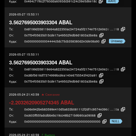
AAVE
Куда:
0x464c71f6c2f760dda6093dcb91c24c39e5d6e18c
2026-05-27 15:53:11
3.5627695003903304 ABAL
Tx:
0x6f199d358119e64a822350ac34724a5f2174e7512e0e2e49f505fb4596456
318
От:
0x7f54f05635d15cde17a49502fedb9d1803a3be8a
Uniswap
Куда:
0x000000000004444c5dc75cb358380d2e3de08a90
2026-05-27 15:53:11
3.5627695003903304 ABAL
Tx:
0x6f199d358119e64a822350ac34724a5f2174e7512e0e2e49f505fb4596456
318
От:
0xc8bf5616df7374999bcdea140e6755543f420a91
Куда:
0x7f54f05635d15cde17a49502fedb9d1803a3be8a
2026-05-24 21:43:59
🔥 Сжигание
-2.2032620905274345 ABAL
Tx:
0x06e942beb83599e410d5a633b081112f2df1c9574e396d3690edcc82c1ff0
20a
От:
0xc603ff55fadcdbbebc19cc48b271b9b90ca09068
NULL
Куда:
0x0000000000000000000000000000000000000000
⚡️
2026-05-24 21:43:59
Выпуск