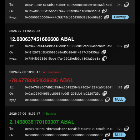
Tx:
0xc3490cc44a43d5a40d091e0365e8c3cce864cdc66fe5afd7bc0cb5b075108
b52
От:
0x7f54f05635d15cde17a49502fedb9d1803a3be8a
Uniswap
Куда:
0x000000000004444c5dc75cb358380d2e3de08a90
2026-07-14 02:03:35
12.880637451686608 ABAL
Tx:
0xc3490cc44a43d5a40d091e0365e8c3cce864cdc66fe5afd7bc0cb5b075108
b52
От:
0xf812672d9b630986a9ed5c884814917cff5435ae
Куда:
0x7f54f05635d15cde17a49502fedb9d1803a3be8a
2026-07-06 18:03:47
🔥 Сжигание
-78.67780954638636 ABAL
Tx:
0x654799e607d92c35d4a654323f4fa490241224ca0fb2645f3eebb97b39cb5
d79
От:
0x0ac0240f4656dc80684d0df1208bb91c0220725d
NULL
Куда:
0x0000000000000000000000000000000000000000
⚡️
2026-07-06 18:03:47
Выпуск
2.1468038170103307 ABAL
Tx:
0x654799e607d92c35d4a654323f4fa490241224ca0fb2645f3eebb97b39cb5
d79
NULL
От:
0x0000000000000000000000000000000000000000