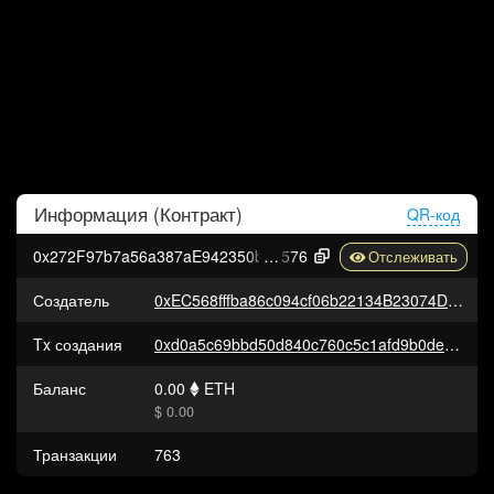
Информация (
Контракт
)
QR-код
0x272F97b7a56a387aE942350bBC7Df5700f8a4
576
Создатель
0xEC568fffba86c094cf06b22134B23074DFE2252c
Tx создания
0xd0a5c69bbd50d840c760c5c1afd9b0de0b8892a5a018d799a637a858bb8de49f
Баланс
0.00
ETH
$ 0.00
Транзакции
763