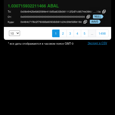
1.030715932211466 ABAL
Tx:
0x06e942beb83599e410d5a633b081112f2df1c9574e396d3690edcc82c1ff0
20a
NULL
От:
0x0000000000000000000000000000000000000000
AAVE
Куда:
0x464c71f6c2f760dda6093dcb91c24c39e5d6e18c
1
2
3
4
5
...
1498
Экспорт в CSV
* все даты отображаются в часовом поясе
GMT-0