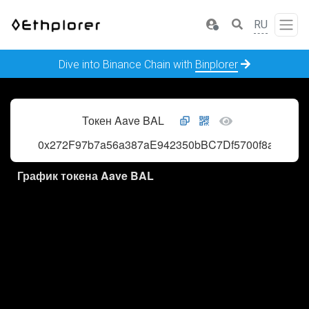
RU
Dive into Binance Chain with
Binplorer
Токен Aave BAL
0x272F97b7a56a387aE942350bBC7Df5700f8a4576
График токена Aave BAL