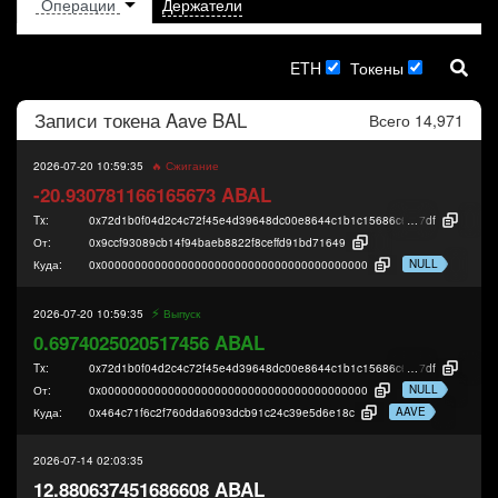
Держатели
ETH
Токены
Записи токена
Aave BAL
Всего 14,971
2026-07-20 10:59:35
🔥 Сжигание
-20.930781166165673 ABAL
Tx:
0x72d1b0f04d2c4c72f45e4d39648dc00e8644c1b1c15686c6e4ee687edab61
7df
От:
0x9ccf93089cb14f94baeb8822f8ceffd91bd71649
NULL
Куда:
0x0000000000000000000000000000000000000000
⚡️
2026-07-20 10:59:35
Выпуск
0.6974025020517456 ABAL
Tx:
0x72d1b0f04d2c4c72f45e4d39648dc00e8644c1b1c15686c6e4ee687edab61
7df
NULL
От:
0x0000000000000000000000000000000000000000
AAVE
Куда:
0x464c71f6c2f760dda6093dcb91c24c39e5d6e18c
2026-07-14 02:03:35
12.880637451686608 ABAL