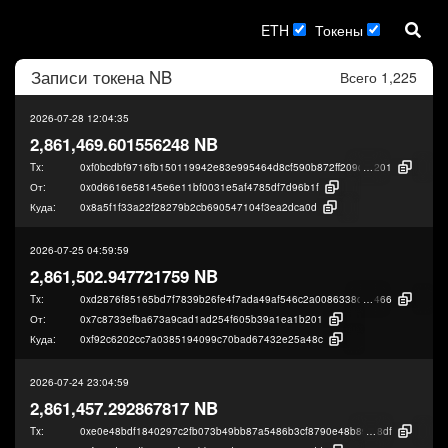
ETH
Токены
Записи токена
NB
Всего 1,225
2026-07-28 12:04:35
2,861,469.601556248 NB
Tx:
0xf0bcdbf9716fb150119942e83e995464d8cf590b872ff209d6f26e7d0f3d4
201
От:
0x0d6616e58145e6e11bf0031e5af4785df7d96b1f
Куда:
0x8a5f1f33a22f28279b2cb690547104f3ea2dca0d
2026-07-25 04:59:59
2,861,502.947721759 NB
Tx:
0xd2876f85165bd7f7839b26fe4f7ada49af546c2a0086338ddf33dcb178a87
466
От:
0x7c8733efba673a9cad1ad254f605b39a1ea1b201
Куда:
0xf92c6202cc7a0385194099c70bad67432e25a48c
2026-07-24 23:04:59
2,861,457.292867817 NB
Tx:
0xe0e48bdf1840297c2fb073b49bb87a5486b3cf8790e48b8915bbadd360365
8df