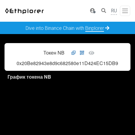
RU
Dive into Binance Chain with
Binplorer
Токен NB
0x20Be82943e8d9c682580e11D424EC15DB95B4a24
График токена NB