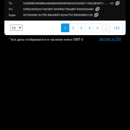
Tx:
0x5bfdb09998be38588e9060609dce005e827106c2809f1b8f30353cf41f808
c80
От:
0xf92c6202cc7a0385194099c70bad67432e25a48c
Куда:
0x7b4e9914c7f8189ce89f1e24a7f5729e936b01cb
1
2
3
4
5
...
123
Экспорт в CSV
* все даты отображаются в часовом поясе
GMT-0