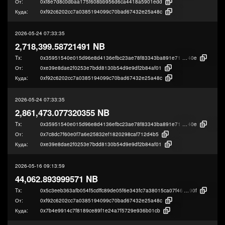
От:
0xf8e7d8c0dbaa175f608bb956d6ca4418a5901edd
Куда:
0xf92c6202cc7a0385194099c70bad67432e25a48c
2026-05-24 07:33:35
2,718,399.58721491 NB
Tx:
0x35951540e015d96e8d4136efbc23ae78f83343ba891e7195ccd457968eada
40e
От:
0xe39e8dae2f0253e7bdd8130b54d9e9df2b84af01
Куда:
0xf92c6202cc7a0385194099c70bad67432e25a48c
2026-05-24 07:33:35
2,861,473.077320355 NB
Tx:
0x35951540e015d96e8d4136efbc23ae78f83343ba891e7195ccd457968eada
40e
От:
0x7c8dc7f60e0f7a6e25832ef1820298caf712d4b5
Куда:
0xe39e8dae2f0253e7bdd8130b54d9e9df2b84af01
2026-05-16 09:13:59
44,062.893999571 NB
Tx:
0x5c3eeb363afb054f5cdffc89de05f6e343fc7a38015ca07f46aafed7c93b4
90f
От:
0xf92c6202cc7a0385194099c70bad67432e25a48c
Куда:
0x7b4e9914c7f8189ce89f1e24a7f5729e936b01cb