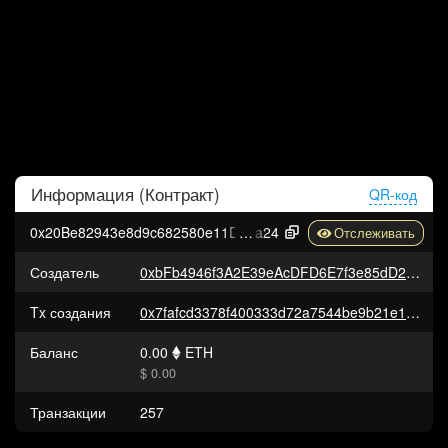
Информация (
Контракт
)
QR-код
0x20Be82943e8d9c682580e11D424EC15DB95B4
a24
Создатель
0xbFb4946f3A2E39eAcDFD6E7f3e85dD2857830e10
Tx создания
0x7fafcd3378f400333d72a7544be9b21e1c7cc8a5bdd2a2ceb38e0d1779b0cae3
Баланс
0.00
ETH
$ 0.00
Транзакции
257