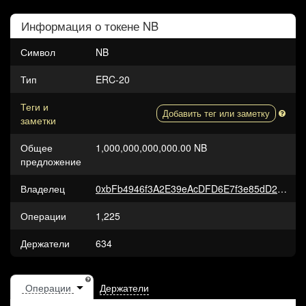
Информация о токене
NB
Символ
NB
Тип
ERC-20
Теги и
Добавить тег или заметку
заметки
Общее
1,000,000,000,000.00 NB
предложение
Владелец
0xbFb4946f3A2E39eAcDFD6E7f3e85dD2857830e10
Операции
1,225
Держатели
634
Держатели