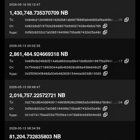
2026-05-16 09:12:47
1,430,748.735370709 NB
Tx:
0x9e8c212e09b5916262b81ab687f888fa6e6dd3af9acb5bccfe61783820a73
4f1
От:
0x823da5f19752e26468575efc6527409e46dce785
Куда:
0xf92c6202cc7a0385194099c70bad67432e25a48c
2026-05-13 20:02:35
2,861,484.924669318 NB
Tx:
0x9dfeda34bdcf214a6a863ceacbb47cbdb2d41997f5a3f43b9e7e23019edf5
c17
От:
0x7fe9ab2718909344a6b4b5928cd69a458e646c2f
Куда:
0x3f55934f848da50eb482839154eeac603db10065
2026-05-13 09:48:47
2,016,757.22572721 NB
Tx:
0x279cc8b40dd406114965bf638c29865a5c48996a78c6e2ec7c98cdc772e21
324
От:
0xf92c6202cc7a0385194099c70bad67432e25a48c
Куда:
0x1c07a176aa203a7f035ea1c47da83ce2d3e4ecd2
2026-05-13 08:34:59
81,204.732835803 NB