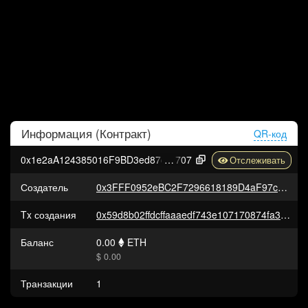
Информация (
Контракт
)
QR-код
0x1e2aA124385016F9BD3ed87d21D907Fac21FE
707
Создатель
0x3FFF0952eBC2F7296618189D4aF97c1F7f5a7f43
Tx создания
0x59d8b02ffdcffaaaedf743e107170874fa3ea66bb3f634b68aed8464479accf7
Баланс
0.00
ETH
$ 0.00
Транзакции
1