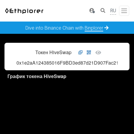
RU
Dive into Binance Chain with
Binplorer
Токен HiveSwap
0x1e2aA124385016F9BD3ed87d21D907Fac21FE707
График токена HiveSwap