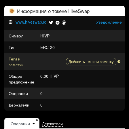
Информация о токене
HiveSwap
www.hiveswap.io
Уведомление
Символ
HIVP
Тип
ERC-20
Теги и
Добавить тег или заметку
заметки
Общее
0.00 HIVP
предложение
Операции
0
Держатели
0
Держатели