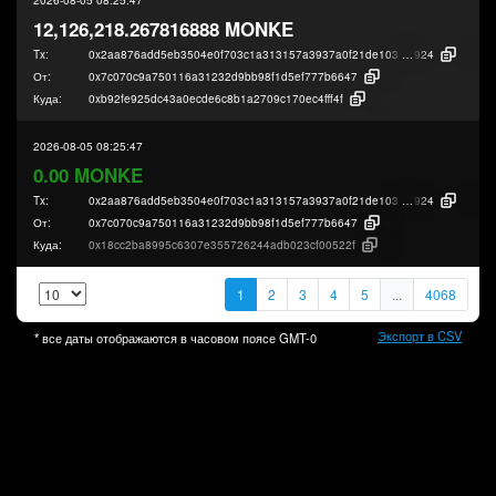
12,126,218.267816888 MONKE
Tx:
0x2aa876add5eb3504e0f703c1a313157a3937a0f21de1030e584f225fa524f
924
От:
0x7c070c9a750116a31232d9bb98f1d5ef777b6647
Куда:
0xb92fe925dc43a0ecde6c8b1a2709c170ec4fff4f
2026-08-05 08:25:47
0.00 MONKE
Tx:
0x2aa876add5eb3504e0f703c1a313157a3937a0f21de1030e584f225fa524f
924
От:
0x7c070c9a750116a31232d9bb98f1d5ef777b6647
Куда:
0x18cc2ba8995c6307e355726244adb023cf00522f
1
2
3
4
5
...
4068
Экспорт в CSV
* все даты отображаются в часовом поясе
GMT-0