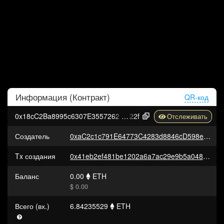
Информация (
Контракт
)
QR-код
0x18cC2Ba8995c6307E355726244ADb023Cf005
22f
Создатель
0xaC2c1c791E64773C4283d8846cD598eA35F6861C
Tx создания
0x41eb2ef481be1202a6a7ac29e9b5a04801d1a627dd1db23766c2e2a486e758f2
Баланс
0.00
ETH
$ 0.00
Всего (вх.)
6.84235529
ETH