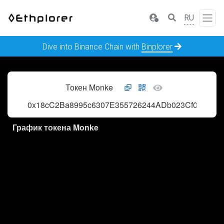
RU
Dive into Binance Chain with
Binplorer
Токен Monke
0x18cC2Ba8995c6307E355726244ADb023Cf00522f
График токена Monke