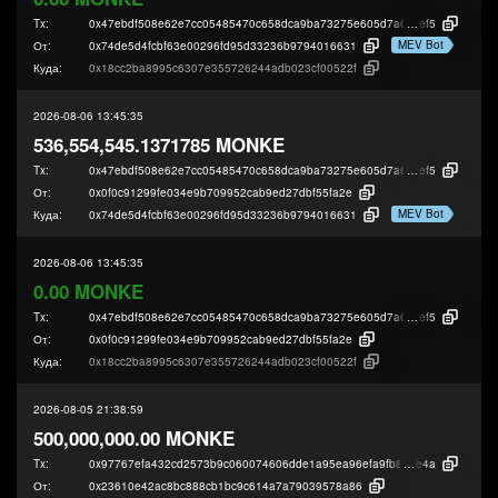
Tx:
0x47ebdf508e62e7cc05485470c658dca9ba73275e605d7a60a339ac2b0ba4
ef5
MEV Bot
От:
0x74de5d4fcbf63e00296fd95d33236b9794016631
Куда:
0x18cc2ba8995c6307e355726244adb023cf00522f
2026-08-06 13:45:35
536,554,545.1371785 MONKE
Tx:
0x47ebdf508e62e7cc05485470c658dca9ba73275e605d7a60a339ac2b0ba4
ef5
От:
0x0f0c91299fe034e9b709952cab9ed27dbf55fa2e
MEV Bot
Куда:
0x74de5d4fcbf63e00296fd95d33236b9794016631
2026-08-06 13:45:35
0.00 MONKE
Tx:
0x47ebdf508e62e7cc05485470c658dca9ba73275e605d7a60a339ac2b0ba4
ef5
От:
0x0f0c91299fe034e9b709952cab9ed27dbf55fa2e
Куда:
0x18cc2ba8995c6307e355726244adb023cf00522f
2026-08-05 21:38:59
500,000,000.00 MONKE
Tx:
0x97767efa432cd2573b9c060074606dde1a95ea96efa9fb869abc90b6baba4
e4a
От:
0x23610e42ac8bc888cb1bc9c614a7a79039578a86