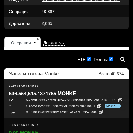
Операции
40,667
Держатели
2,065
Держатели
ETH
Токены
Записи токена
Monke
Всего 40,674
2026-08-06 13:45:35
536,554,545.1371785 MONKE
Tx:
0x47ebdf508e62e7cc05485470c658dca9ba73275e605d7a60a339ac2b0ba4
ef5
MEV Bot
От:
0x74de5d4fcbf63e00296fd95d33236b9794016631
Куда:
0x23610e42ac8bc888cb1bc9c614a7a79039578a86
2026-08-06 13:45:35
0.00 MONKE