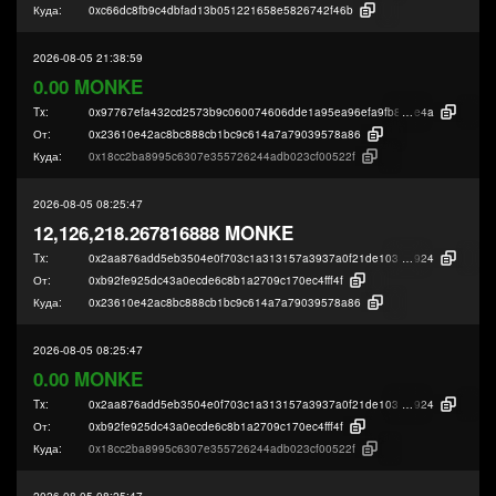
Куда:
0xc66dc8fb9c4dbfad13b051221658e5826742f46b
2026-08-05 21:38:59
0.00 MONKE
Tx:
0x97767efa432cd2573b9c060074606dde1a95ea96efa9fb869abc90b6baba4
e4a
От:
0x23610e42ac8bc888cb1bc9c614a7a79039578a86
Куда:
0x18cc2ba8995c6307e355726244adb023cf00522f
2026-08-05 08:25:47
12,126,218.267816888 MONKE
Tx:
0x2aa876add5eb3504e0f703c1a313157a3937a0f21de1030e584f225fa524f
924
От:
0xb92fe925dc43a0ecde6c8b1a2709c170ec4fff4f
Куда:
0x23610e42ac8bc888cb1bc9c614a7a79039578a86
2026-08-05 08:25:47
0.00 MONKE
Tx:
0x2aa876add5eb3504e0f703c1a313157a3937a0f21de1030e584f225fa524f
924
От:
0xb92fe925dc43a0ecde6c8b1a2709c170ec4fff4f
Куда:
0x18cc2ba8995c6307e355726244adb023cf00522f
2026-08-05 08:25:47