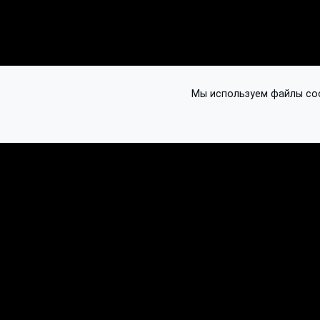
Мы используем файлы cook
© 2016-2026 Ethplorer
Конфиденциальность и условия
См. также: