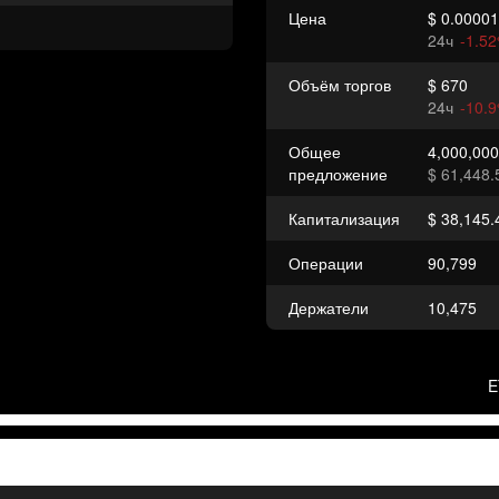
Цена
$ 0.0000
24ч
-1.5
Объём торгов
$ 670
24ч
-10.
Общее
4,000,00
предложение
$ 61,448.
Капитализация
$ 38,145.
Операции
90,799
Держатели
10,475
E