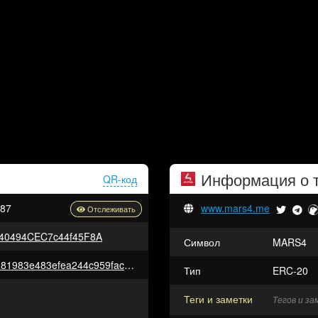
Информация о 
QR-код
87
www.mars4.me
40494CEC7c44f45F8A
Символ
MARS4
0xaf76414cef9fd3e509a39d96281983e483efea244c959facff865f33248de798
Тип
ERC-20
Теги и заметки
Тегов и з