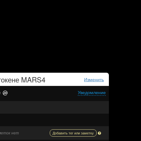
токене
MARS4
Изменить
Уведомление
аметок нет
Добавить тег или заметку