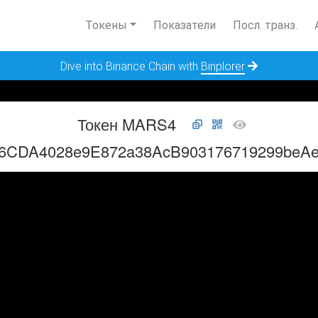
Токены
Показатели
Посл. транз.
Dive into Binance Chain with
Binplorer
Токен MARS4
6CDA4028e9E872a38AcB903176719299beA