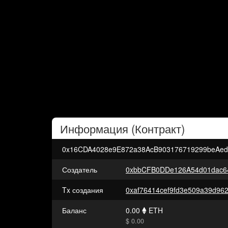
Информация (
Контракт
)
0x16CDA4028e9E872a38AcB903176719299beAed
Создатель
0xbbCFB0DDe126A54d01dac6
Tx создания
Баланс
0.00
ETH
$ 0.00