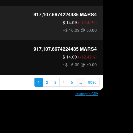
917,107.6674224485
MARS4
$ 14.09
(-12.42%)
~$ 16.09
@ <0.00
917,107.6674224485
MARS4
$ 14.09
(-12.42%)
~$ 16.09
@ <0.00
1
2
3
4
5
...
9080
Экспорт в CSV