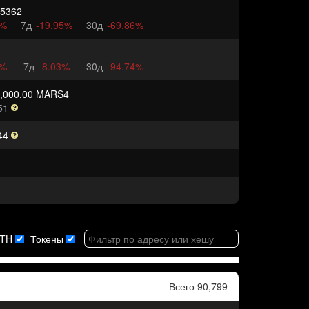
15362
2%
7д
-19.95%
30д
-69.86%
9%
7д
-8.03%
30д
-94.74%
0,000.00 MARS4
51
44
TH
Токены
Всего 90,799