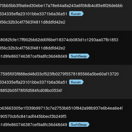
70bb5bb3f9a6ed30ebe17a78e64a8a243a6f08db4c85e8f26debbb
334335effa23101bbe3371b6a36a51
Kucoin
856c32b3c4f7563f4811d8ddfd42e2
8082fcfe17ff902bb62dd0f6bef18374cb083d1c1293aa07fb1853
856c32b3c4f7563f4811d8ddfd42e2
1d9fe860746387cef9a8fc36d48d49
SushiSwap
7595f0f3f888ed48d33cf523fb0279f5578185566a5be60af13720
334335effa23101bbe3371b6a36a51
Kucoin
f8852b05f78f0fd584fcd08bc0534f
b63663305e1f339b99713c7e2753b6510f842a98b937e6b4ea6e4f
90570cb5c841adf445bbecf3b249f5
1d9fe860746387cef9a8fc36d48d49
SushiSwap