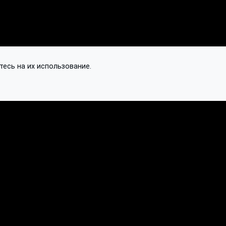
тесь на их использование.
Контакты
Подписаться
Обновить ваш токен