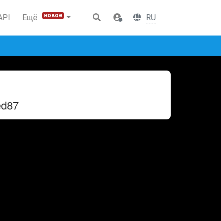
новое
RU
API
Ещё
ed87