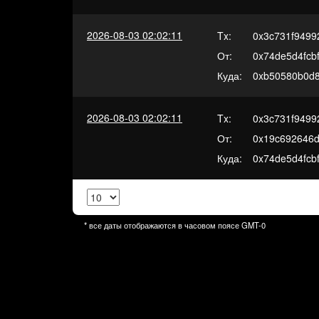
2026-08-03 02:02:11
Tx:
0x3c731f9499
От:
0x74de5d4fcb
Куда:
0xb50580b0d8
2026-08-03 02:02:11
Tx:
0x3c731f9499
От:
0x19c692646
Куда:
0x74de5d4fcb
* все даты отображаются в часовом поясе
GMT-0