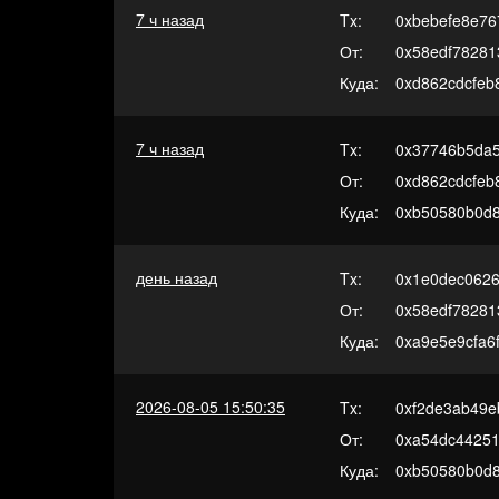
7 ч назад
Tx:
0xbebefe8e76
От:
0x58edf78281
Куда:
0xd862cdcfeb
7 ч назад
Tx:
0x37746b5da5
От:
0xd862cdcfeb
Куда:
0xb50580b0d8
день назад
Tx:
0x1e0dec0626
От:
0x58edf78281
Куда:
0xa9e5e9cfa6
2026-08-05 15:50:35
Tx:
0xf2de3ab49e
От:
0xa54dc44251
Куда:
0xb50580b0d8