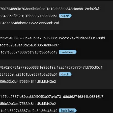
7907ff4886fe703ee9b9d0edf1d10ab63dc343cfac8812cdb2f4f1
334335effa23101bbe3371b6a36a51
Kucoin
b04dac7c4dabcc2965226ee568d120f
392d940770788b746b5473b05986e9b22bc2a2fd8dab4f991488fd
f1defe825a9a18d25a3e3353ad84497
1d9fe860746387cef9a8fc36d48d49
SushiSwap
78a02f073427796cd688f1e93619af4aa64767077047fd765df5c1
334335effa23101bbe3371b6a36a51
Kucoin
856c32b3c4f7563f4811d8ddfd42e2
7457dd2667fe89ba662f9253b27a4e731d8d862746844b06316b7f
856c32b3c4f7563f4811d8ddfd42e2
1d9fe860746387cef9a8fc36d48d49
SushiSwap