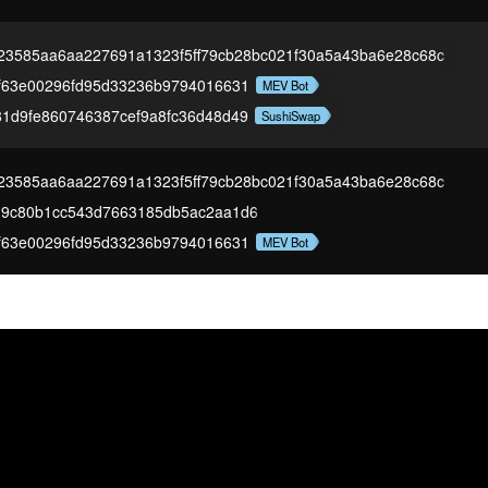
23585aa6aa227691a1323f5ff79cb28bc021f30a5a43ba6e28c68c
f63e00296fd95d33236b9794016631
MEV Bot
1d9fe860746387cef9a8fc36d48d49
SushiSwap
23585aa6aa227691a1323f5ff79cb28bc021f30a5a43ba6e28c68c
d9c80b1cc543d7663185db5ac2aa1d6
f63e00296fd95d33236b9794016631
MEV Bot