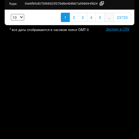
Куда:
0xe6fbfcd07bf69523f37bd6e4b9bb7a599d44f824
1
2
3
4
5
...
23720
Экспорт в CSV
* все даты отображаются в часовом поясе
GMT-0