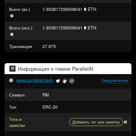
Всего (вх.)
1.953817256608041
ETH
Всего (исх.)
1.953817256608041
ETH
Транзакции
27,875
Информация о токене
ParallelAI
www.parallelai.tech
Уведомление
Символ
PAI
Тип
ERC-20
Теги и
Добавить тег или заметку
заметки