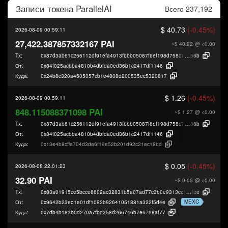
Записи токена
ParallelAI
Всего 237,192
$ 40.73
(-0.45%)
2026-08-09 00:59:11
27,422.387857332167 PAI
~$ 40.92
@ <0.00
Tx:
0x87d3ab61c256112df91efa4913fbbb05087f6ef198d758c797a9b87e5291c
86b
От:
0x84f025acbba4810b4dbfda0ed36b1c2417df1146
Куда:
0x24b8c320a4505057cb1e4808d200535ec5320817
$ 1.26
(-0.45%)
2026-08-09 00:59:11
848.115088371098 PAI
~$ 1.27
@ <0.00
Tx:
0x87d3ab61c256112df91efa4913fbbb05087f6ef198d758c797a9b87e5291c
86b
От:
0x84f025acbba4810b4dbfda0ed36b1c2417df1146
Куда:
0x13e4b8cffe704d3de6f19e52b201d92c21ec18bd
$ 0.05
(-0.45%)
2026-08-08 22:01:23
32.90 PAI
~$ 0.05
@ <0.00
Tx:
0x83a01915ce5bcce6602ac32831b5a07ad77c3b0e9313cc1f1d46393721649
fee
MEXC
От:
0x9642b23ed1e01df1092b92641051881a322f5d4e
Куда:
0x7db4b183b0d270a7fbd358d266746b7e6798af77