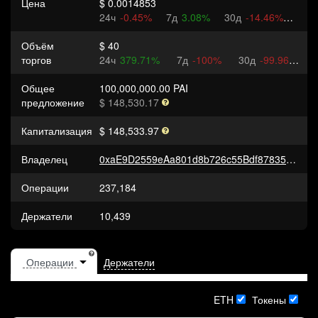
Цена
$ 0.0014853
24ч
-0.45%
7д
3.08%
30д
-14.46%
Объём
$ 40
торгов
24ч
379.71%
7д
-100%
30д
-99.96%
Общее
100,000,000.00 PAI
предложение
$ 148,530.17
Капитализация
$ 148,533.97
Владелец
0xaE9D2559eAa801d8b726c55Bdf878350baE75cf1
Операции
237,184
Держатели
10,439
Держатели
ETH
Токены