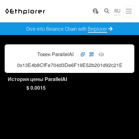
RU
Dive into Binance Chain with
Binplorer
Токен ParallelAI
0x13E4b8CfFe704d3De6F19E52b201d92c21EC18bD
История цены ParallelAI
$ 0.0015