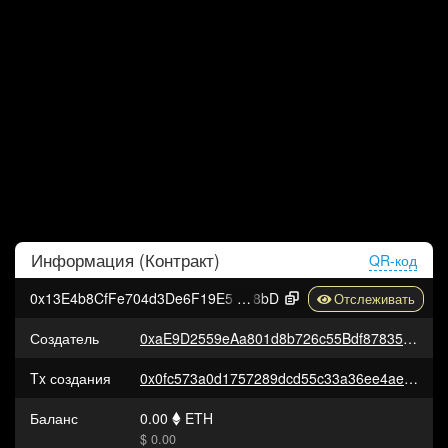
Информация (
Контракт
)
QR-код
0x13E4b8CfFe704d3De6F19E52b201d92c21EC1
8bD
Создатель
0xaE9D2559eAa801d8b726c55Bdf878350baE75cf1
Tx создания
0x0fc573a0d1757289dcd55c33a36ee4aebe23548ca5f64761a93f14cc1a97dae4
Баланс
0.00
ETH
$ 0.00