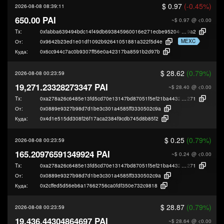
$ 0.97
(-0.45%)
2026-08-08 08:39:11
650.00 PAI
~$ 0.97
@ <0.00
Tx:
0xfabba639494bdc14f49db693845960016e271ecbe95204db2a0443e2b312
9a2
MEXC
От:
0x9642b23ed1e01df1092b92641051881a322f5d4e
Куда:
0x6cc944c7ac0b9307ff56e0a42317ba8591b2d97b
$ 28.62
(0.79%)
2026-08-08 00:23:59
19,271.23328273347 PAI
~$ 28.40
@ <0.00
Tx:
0xa278a26c6485e13fd5cd70e13147bd87051f5ef21ba4432f90b8c4f11548b
271
От:
0x0889e9327b98d7d1be3c301a4585ff3330502c9a
Куда:
0x4d1e515dd308f26f17aca2384f9cdb745d8b85f2
$ 0.25
(0.79%)
2026-08-08 00:23:59
165.20976591349924 PAI
~$ 0.24
@ <0.00
Tx:
0xa278a26c6485e13fd5cd70e13147bd87051f5ef21ba4432f90b8c4f11548b
271
От:
0x0889e9327b98d7d1be3c301a4585ff3330502c9a
Куда:
0x2cffed5d56eb6a17662756ca0fdf350e732c9818
$ 28.87
(0.79%)
2026-08-08 00:23:59
19,436.44304864697 PAI
~$ 28.64
@ <0.00