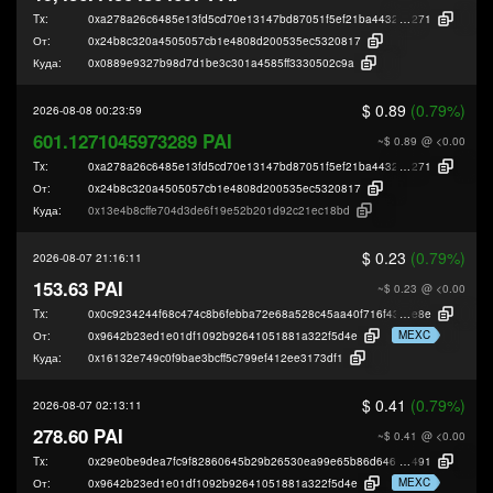
Tx:
0xa278a26c6485e13fd5cd70e13147bd87051f5ef21ba4432f90b8c4f11548b
271
От:
0x24b8c320a4505057cb1e4808d200535ec5320817
Куда:
0x0889e9327b98d7d1be3c301a4585ff3330502c9a
$ 0.89
(0.79%)
2026-08-08 00:23:59
601.1271045973289 PAI
~$ 0.89
@ <0.00
Tx:
0xa278a26c6485e13fd5cd70e13147bd87051f5ef21ba4432f90b8c4f11548b
271
От:
0x24b8c320a4505057cb1e4808d200535ec5320817
Куда:
0x13e4b8cffe704d3de6f19e52b201d92c21ec18bd
$ 0.23
(0.79%)
2026-08-07 21:16:11
153.63 PAI
~$ 0.23
@ <0.00
Tx:
0x0c9234244f68c474c8b6febba72e68a528c45aa40f716f438267e1487b4f7
e8e
MEXC
От:
0x9642b23ed1e01df1092b92641051881a322f5d4e
Куда:
0x16132e749c0f9bae3bcff5c799ef412ee3173df1
$ 0.41
(0.79%)
2026-08-07 02:13:11
278.60 PAI
~$ 0.41
@ <0.00
Tx:
0x29e0be9dea7fc9f82860645b29b26530ea99e65b86d646e6c729e716661e
491
MEXC
От:
0x9642b23ed1e01df1092b92641051881a322f5d4e