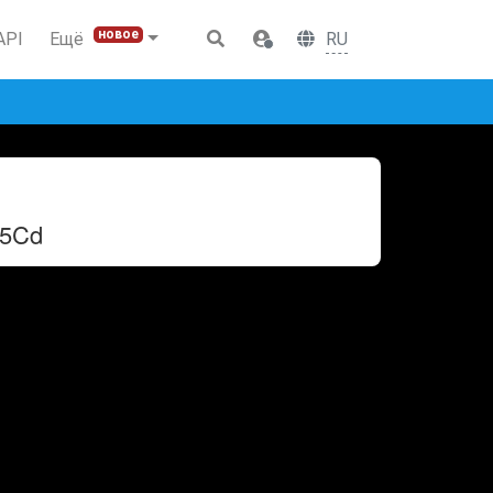
новое
RU
API
Ещё
d5Cd