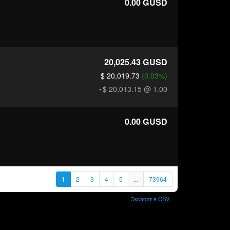
0.00
GUSD
20,025.43
GUSD
$ 20,019.73
(0.03%)
~$ 20,013.15
@ 1.00
0.00
GUSD
1
2
3
4
5
...
73964
Экспорт в CSV