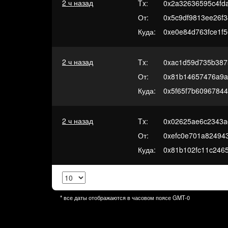
2 ч назад
Tx:
0x2a32636595c4fd
От:
0x5c9df9813ee26f
Куда:
0xe0e84d763fce1f
2 ч назад
Tx:
0xac1d59d735b387
От:
0x81b14657476a9a
Куда:
0x5f65f7b6096784
2 ч назад
Tx:
0x02625ae6c2343a
От:
0xefc0e701a82494
Куда:
0x81b102fc11c246
* все даты отображаются в часовом поясе
GMT-0