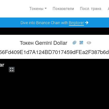
Токены
Показатели
Посл. транз.
Dive into Binance Chain with
Binplorer
Токен Gemini Dollar
56Fd409E1d7A124BD7017459dFEa2F387b6
ar