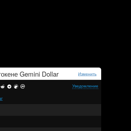
токене
Gemini Dollar
Изменить
Уведомление
ar