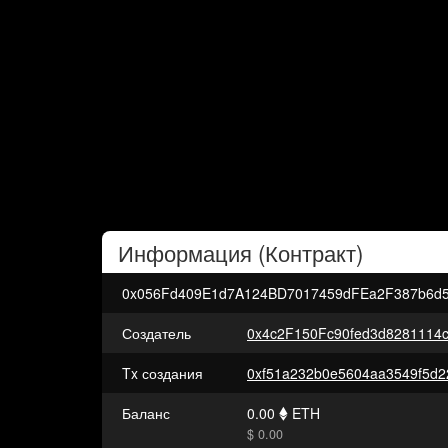
Информация (
Контракт
)
0x056Fd409E1d7A124BD7017459dFEa2F387b6d
Создатель
0x4c2F150Fc90fed3d8281114
Tx создания
Баланс
0.00
ETH
$ 0.00