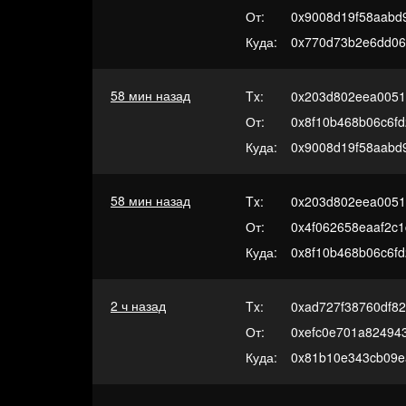
От:
0x9008d19f58aabd
Куда:
0x770d73b2e6dd0
58 мин назад
Tx:
0x203d802eea0051
От:
0x8f10b468b06c6f
Куда:
0x9008d19f58aabd
58 мин назад
Tx:
0x203d802eea0051
От:
0x4f062658eaaf2c
Куда:
0x8f10b468b06c6f
2 ч назад
Tx:
0xad727f38760df8
От:
0xefc0e701a82494
Куда:
0x81b10e343cb09e