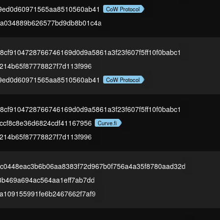
9ed0d60971565aa8510560ab41
CoW Protocol
6a034889b626577bd9db8b01c4a
8cf9104728766746169d0d9a5861a3f23f607f5ff10f0babc1
d214b65f87778827f7d113f996
9ed0d60971565aa8510560ab41
CoW Protocol
8cf9104728766746169d0d9a5861a3f23f607f5ff10f0babc1
1ccf8c8e36d6824cdf41167956
Curve.fi
d214b65f87778827f7d113f996
2c0448eac3b6b06aa8383f72d967b0f756a4a35f8780aad32d
3b469a694ac564aa1eff7ab7dd
a109155991fe6b2467662f7af9