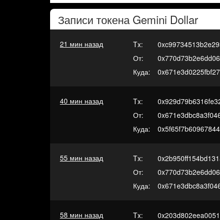
Записи токена
Gemini Dollar
21 мин назад
Tx:
0xc99734513b2e29
От:
0x770d73b2e6dd0
Куда:
0x671e3d0225fbf2
40 мин назад
Tx:
0x929d79b6316fe3
От:
0x671e3dbc8a3f04
Куда:
0x5f65f7b6096784
55 мин назад
Tx:
0x2b950ff154bd131
От:
0x770d73b2e6dd0
Куда:
0x671e3dbc8a3f04
58 мин назад
Tx:
0x203d802eea0051