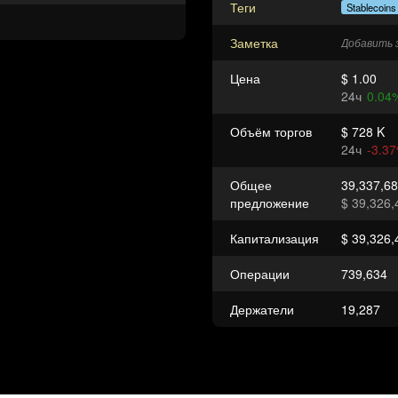
Теги
Stablecoins
Заметка
Добавить 
Цена
$ 1.00
24ч
0.04
Объём торгов
$ 728 K
24ч
-3.3
Общее
39,337,6
предложение
$ 39,326,
Капитализация
$ 39,326,
Операции
739,634
Держатели
19,287