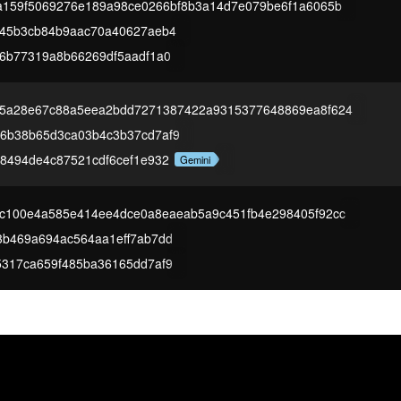
a159f5069276e189a98ce0266bf8b3a14d7e079be6f1a6065b
345b3cb84b9aac70a40627aeb4
56b77319a8b66269df5aadf1a0
5a28e67c88a5eea2bdd7271387422a9315377648869ea8f624
6b38b65d3ca03b4c3b37cd7af9
48494de4c87521cdf6cef1e932
Gemini
c100e4a585e414ee4dce0a8eaeab5a9c451fb4e298405f92cc
3b469a694ac564aa1eff7ab7dd
5317ca659f485ba36165dd7af9