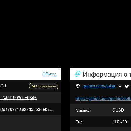
Информация о 
QR-код
5Cd
gemini.com/dollar
c2349f1906cdE5346
https://github.com/gemini/doll
0xf51a232b0e5604aa3549f5d22fd470971a627d55536eb7477b39a80b5c38b01b
Символ
GUSD
Тип
ERC-20