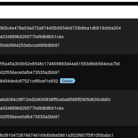
365c4e478a03ad72a8744f2b59340d733b8ea1db519cb0a204
6a034889b626577bd9db8b01c4a
750ebf994253ebcca990b9bb97
2f5a45a300b52e8548c174809883d44a61593d6bb594eca7b6
602f556ece0afb473535a2bb97
48494de4c87521cdf6cef1e932
Gemini
a6afc84c38f12ed2d630838ff5ceba8586ff2905d630c9d0c
6a034889b626577bd9db8b01c4a
602f556ece0afb473535a2bb97
8cf9104728766746169d0d9a5861a3f23f607f5ff10f0babc1