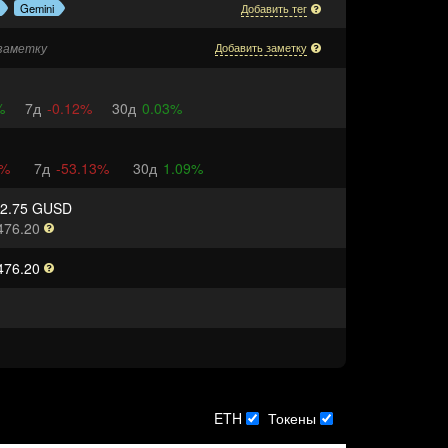
Gemini
Добавить тег
заметку
Добавить заметку
%
7д
-0.12%
30д
0.03%
7%
7д
-53.13%
30д
1.09%
82.75 GUSD
476.20
476.20
ETH
Токены