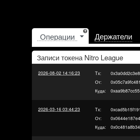
Держатели
Записи токена
Nitro League
2026-08-02 14:16:23
Tx:
0x3a0dd2c3e8
От:
0x05c7a9fc48
Куда:
0xaa9b87cc55
2026-03-16 03:44:23
Tx:
0xcad5b15f19
От:
0x0644e187e4
Куда:
0x0c481a8b34