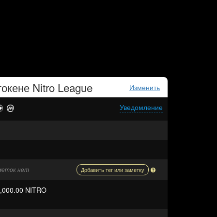
токене
Nitro League
Изменить
Уведомление
аметок нет
Добавить тег или заметку
0,000.00 NITRO