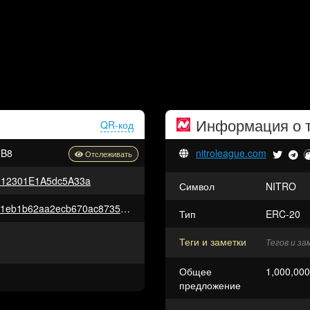
Информация о 
QR-код
7B8
nitroleague.com
312301E1A5dc5A33a
Символ
NITRO
0x2376a868f06761c8c0f5707fa1eb1b62aa2ecb670ac873571c611573df997a8d
Тип
ERC-20
Теги и заметки
Тегов и з
Общее
1,000,00
предложение