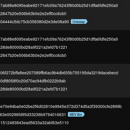
7ab88e8095eabe92171efc09a76243f80d0b25d1dffa6fdfe250a9
2847b20e506b63b0e2e2eff0cc6cb0
004444c5dc75cb358380d2e3de08a90
Uniswap
7ab88e8095eabe92171efc09a76243f80d0b25d1dffa6fdfe250a9
28de80000bd28a9f221a2efd7b1221
2847b20e506b63b0e2e2eff0cc6cb0
06f272bffa8ee207089ffb6ac9b4db655b755195da3219dacebecd
0df8058f0c20d70ac94dfb0222b9ab
28de80000bd28a9f221a2efd7b1221
e70e94ba0e02be2f6d02810e9945e372d374d5a3f39300cfe2899b
f63e00296fd95d33236b9794016631
MEV Bot
11512483843ead5633a32abf63e5110