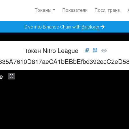
Токены
Показатели
Посл. транз.
Dive into Binance Chain with
Binplorer
Токен Nitro League
335A7610D817aeCA1bEBbEfbd392ecC2eD5
e