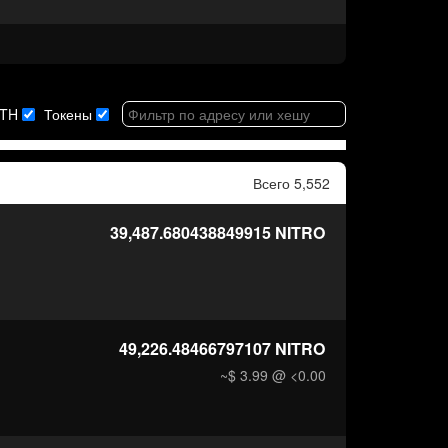
TH
Токены
Всего 5,552
39,487.680438849915
NITRO
49,226.48466797107
NITRO
~$ 3.99
@ <0.00