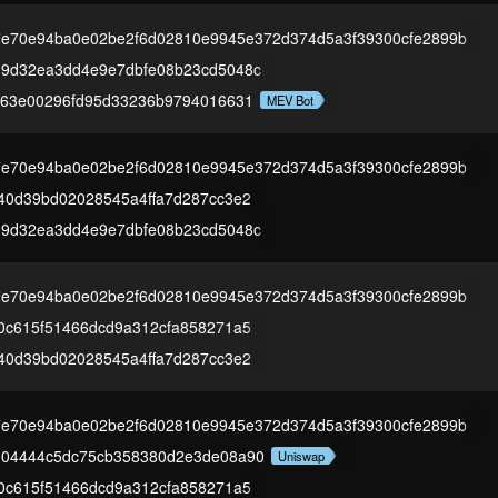
e70e94ba0e02be2f6d02810e9945e372d374d5a3f39300cfe2899b
9d32ea3dd4e9e7dbfe08b23cd5048c
f63e00296fd95d33236b9794016631
MEV Bot
e70e94ba0e02be2f6d02810e9945e372d374d5a3f39300cfe2899b
40d39bd02028545a4ffa7d287cc3e2
9d32ea3dd4e9e7dbfe08b23cd5048c
e70e94ba0e02be2f6d02810e9945e372d374d5a3f39300cfe2899b
0c615f51466dcd9a312cfa858271a5
40d39bd02028545a4ffa7d287cc3e2
e70e94ba0e02be2f6d02810e9945e372d374d5a3f39300cfe2899b
004444c5dc75cb358380d2e3de08a90
Uniswap
0c615f51466dcd9a312cfa858271a5