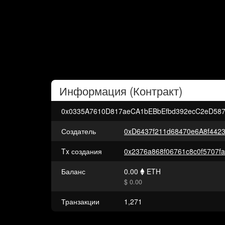
Информация (
Контракт
)
0x0335A7610D817aeCA1bEBbEfbd392ecC2eD58
Создатель
0xD6437f211d68470e6A8f442
Tx создания
Баланс
0.00
ETH
$ 0.00
Транзакции
1,271