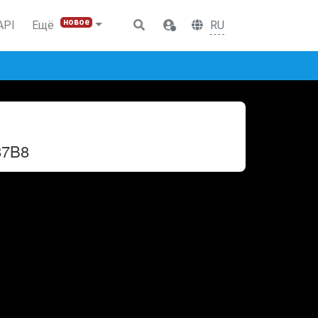
новое
RU
API
Ещё
87B8