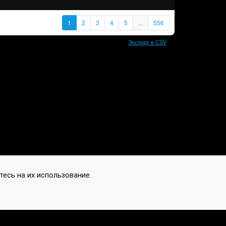
1
2
3
4
5
...
556
Экспорт в CSV
тесь на их использование.