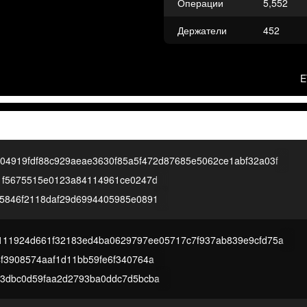
Операции
5,552
Держатели
452
E
04919fdf88c929aeae3630f85a5f472d87685e5062ce1abf32a03f
1f5675515e0123a84114961ce0247d
5846f2118daf29d6994405985e0891
111924d661f32183ed4ba0629797ee05717c7f937ab839e9cfd75a
f3908574aaf1d11bb59fe6f340764a
3dbc0d59faa2d2793ba0ddc7d5bcba